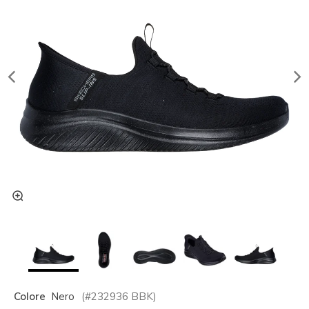
Colore
Nero
(#
232936
BBK
)