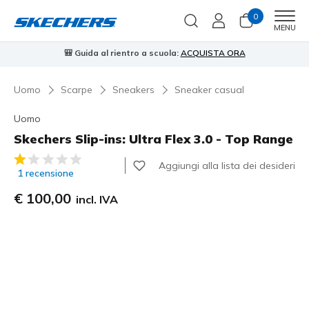
0
Men
MENU
ientro a scuola:
ACQUISTA ORA
⭐
Skechers VIP:
reso gratuito e
Uomo
Scarpe
Sneakers
Sneaker casual
Uomo
Skechers Slip-ins: Ultra Flex 3.0 - Top Range
Valutazione cliente 3,6 su 5
Aggiungi alla lista dei desideri
1 recensione
€ 100,00
incl. IVA