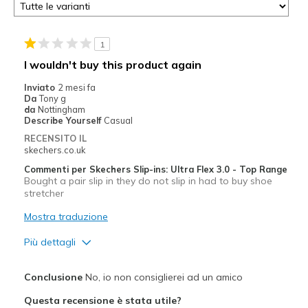
1
I wouldn't buy this product again
Inviato
2 mesi fa
Da
Tony g
da
Nottingham
Describe Yourself
Casual
RECENSITO IL
skechers.co.uk
Commenti per Skechers Slip-ins: Ultra Flex 3.0 - Top Range
Bought a pair slip in they do not slip in had to buy shoe
stretcher
Mostra traduzione
Più dettagli
Pregi
Conclusione
No, io non consiglierei ad un amico
Attractive Design
Questa recensione è stata utile?