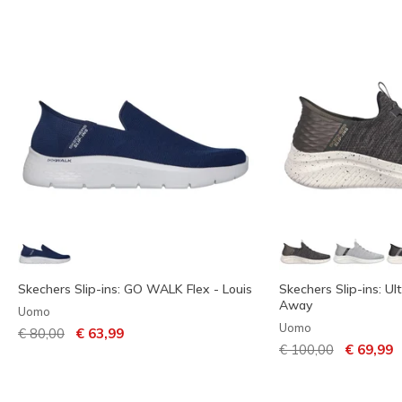
Skechers Slip-ins: GO WALK Flex - Louis
Skechers Slip-ins: Ult
Away
Uomo
Uomo
Prezzo ridotto da
per
€ 80,00
€ 63,99
Prezzo ridotto da
per
€ 100,00
€ 69,99