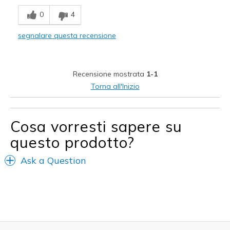
Breathe Well
0
4
Difetti
segnalare questa recensione
Need Break In
Migliori Utilizzi:
Recensione mostrata
1-1
Casual Wear
Torna all'Inizio
Travel
Width
Feels too narrow
Cosa vorresti sapere su
Sizing
Feels full size too small
questo prodotto?
View On Shoes
Shoes are for Wearing
Ask a Question