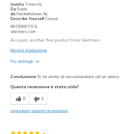
Inviato
7 mesi fa
Da
Frank
da
Hackettstown, NJ
Describe Yourself
Casual
RECENSITO IL
skechers.com
As usual, another fine product from Sketchers.
Mostra traduzione
Più dettagli
Pregi
Conclusione
Sì, mi sento di raccomandare ad un amico
Attractive Design
Questa recensione è stata utile?
Breathe Well
0
2
Comfortable
segnalare questa recensione
Durable
Stylish
5