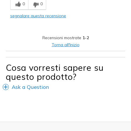
0
0
Grande imbottitura
segnalare questa recensione
Leggero
Larghezza
Troppo strette
Recensioni mostrate
1-2
Taglie
La taglia piena è troppo piccola
Torna all'Inizio
Punti di vista sulle
Ci tengo veramente molto alle
scarpe
scarpe
Cosa vorresti sapere su
questo prodotto?
Ask a Question