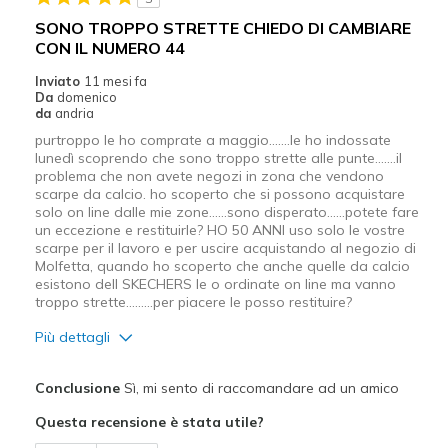
Migliori Utilizzi:
SONO TROPPO STRETTE CHIEDO DI CAMBIARE
CON IL NUMERO 44
Casual Wear
Inviato
11 mesi fa
Width
Feels true to width
Da
domenico
da
andria
Sizing
Feels true to size
purtroppo le ho comprate a maggio.......le ho indossate
View On Shoes
Shoes are for Wearing
lunedì scoprendo che sono troppo strette alle punte.......il
problema che non avete negozi in zona che vendono
scarpe da calcio. ho scoperto che si possono acquistare
solo on line dalle mie zone......sono disperato......potete fare
un eccezione e restituirle? HO 50 ANNI uso solo le vostre
scarpe per il lavoro e per uscire acquistando al negozio di
Molfetta, quando ho scoperto che anche quelle da calcio
esistono dell SKECHERS le o ordinate on line ma vanno
troppo strette.........per piacere le posso restituire?
Più dettagli
Pregi
Conclusione
Sì, mi sento di raccomandare ad un amico
Confortevole
Questa recensione è stata utile?
Design attrattivo