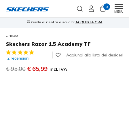
0
Men
MENU
uida al rientro a scuola:
ACQUISTA ORA
⭐
Skechers VIP:
reso gr
Unisex
Skechers Razor 1.5 Academy TF
Valutazione cliente 4 su 5
Aggiungi alla lista dei desideri
2 recensioni
Prezzo ridotto da
€ 95,00
per
€ 65,99
incl. IVA