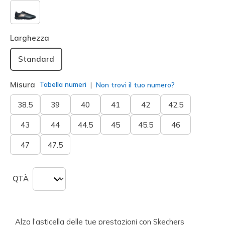
selezionato
Larghezza
Standard
Misura
Tabella numeri
Non trovi il tuo numero?
38.5
39
40
41
42
42.5
43
44
44.5
45
45.5
46
47
47.5
QTÀ
Alza l’asticella delle tue prestazioni con Skechers