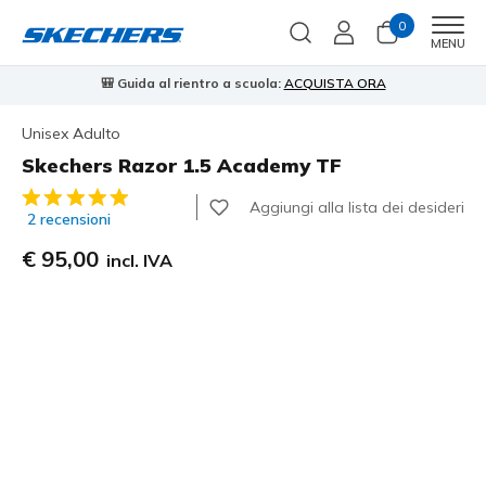
0
Men
MENU
ientro a scuola:
ACQUISTA ORA
⭐
Skechers VIP:
reso gratuito e
Unisex Adulto
Skechers Razor 1.5 Academy TF
Valutazione cliente 3,1 su 5
Aggiungi alla lista dei desideri
2 recensioni
€ 95,00
incl. IVA