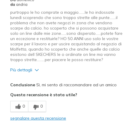
da
andria
Sizing
Feels true to size
purtroppo le ho comprate a maggio.......le ho indossate
View On Shoes
Shoes are for Wearing
lunedì scoprendo che sono troppo strette alle punte.......il
problema che non avete negozi in zona che vendono
scarpe da calcio. ho scoperto che si possono acquistare
solo on line dalle mie zone......sono disperato......potete fare
un eccezione e restituirle? HO 50 ANNI uso solo le vostre
scarpe per il lavoro e per uscire acquistando al negozio di
Molfetta, quando ho scoperto che anche quelle da calcio
esistono dell SKECHERS le o ordinate on line ma vanno
troppo strette.........per piacere le posso restituire?
Più dettagli
Pregi
Conclusione
Sì, mi sento di raccomandare ad un amico
Confortevole
Questa recensione è stata utile?
Design attrattivo
0
0
Grande imbottitura
segnalare questa recensione
Leggero