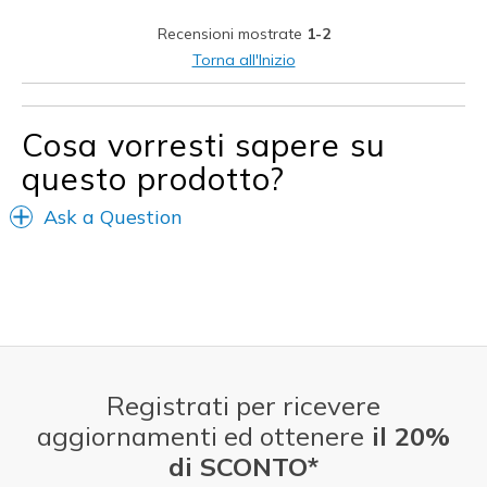
Larghezza
Troppo strette
Recensioni mostrate
1-2
Taglie
La taglia piena è troppo piccola
Torna all'Inizio
Punti di vista sulle
Ci tengo veramente molto alle
scarpe
scarpe
Cosa vorresti sapere su
questo prodotto?
Ask a Question
Registrati per ricevere
aggiornamenti ed ottenere
il 20%
di SCONTO*