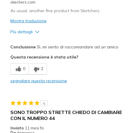
skechers.com
As usual, another fine product from Sketchers.
Mostra traduzione
Più dettagli
Pregi
Conclusione
Sì, mi sento di raccomandare ad un amico
Attractive Design
Questa recensione è stata utile?
Breathe Well
0
2
Comfortable
segnalare questa recensione
Durable
Stylish
5
Migliori Utilizzi:
SONO TROPPO STRETTE CHIEDO DI CAMBIARE
CON IL NUMERO 44
Casual Wear
Inviato
11 mesi fa
Width
Feels true to width
Da
domenico