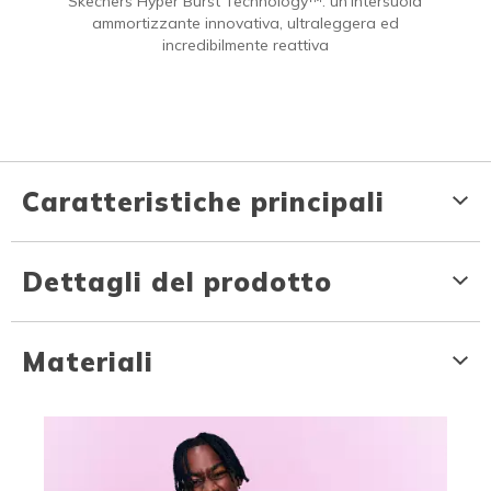
Skechers Hyper Burst Technology™: un'intersuola
ammortizzante innovativa, ultraleggera ed
incredibilmente reattiva
Caratteristiche principali
Dettagli del prodotto
Materiali
Media Carousel
Carousel with product photos. Use the previous and next buttons to