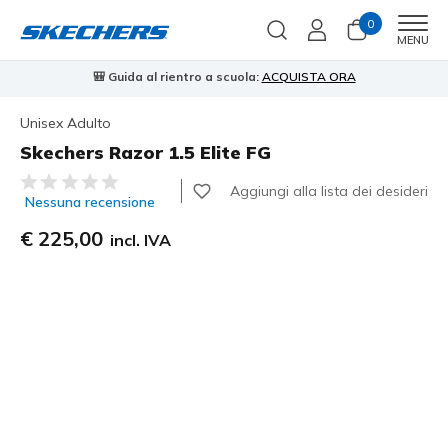
0
Men
MENU
🎒 Guida al rientro a scuola:
ACQUISTA ORA
⭐
Unisex Adulto
Skechers Razor 1.5 Elite FG
Valutazione cliente 3,7 su 5
Aggiungi alla lista dei desideri
Nessuna recensione
€ 225,00
incl. IVA