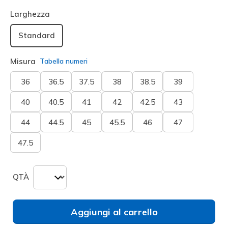
selezionato
Larghezza
Standard
Misura
Tabella numeri
36
36.5
37.5
38
38.5
39
40
40.5
41
42
42.5
43
44
44.5
45
45.5
46
47
47.5
QTÀ
Aggiungi al carrello