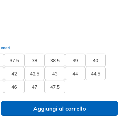
selezionato
umeri
37.5
38
38.5
39
40
42
42.5
43
44
44.5
46
47
47.5
Aggiungi al carrello