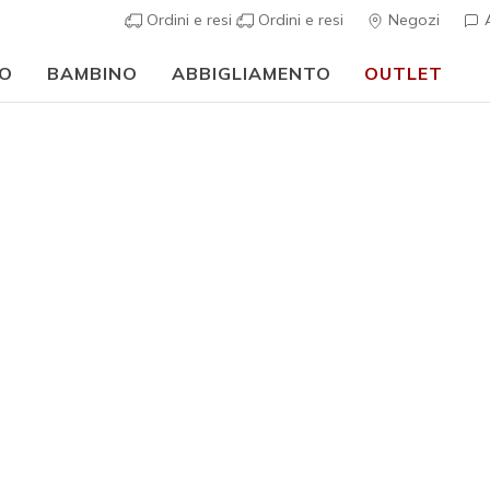
Ordini e resi
Ordini e resi
Negozi
A
O
BAMBINO
ABBIGLIAMENTO
OUTLET
⭐
Ske
Unisex Adulto
Skechers 
N
Valutazione clie
Prezzo ri
€ 225,00
Colore
Rosa / N