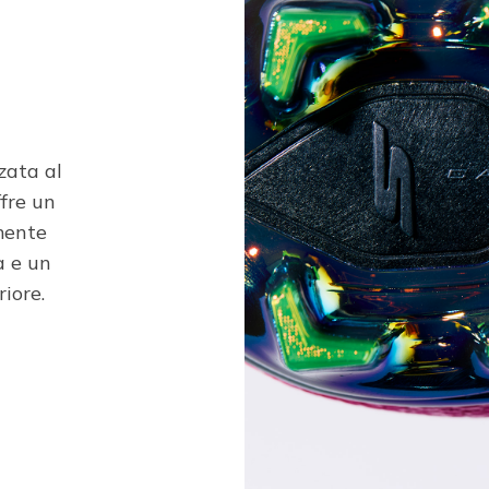
zata al
ffre un
mente
à e un
riore.