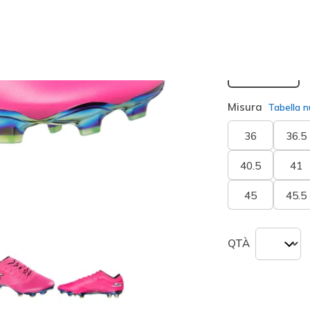
Larghezza
Standard
Misura
Tabella n
36
36.5
40.5
41
45
45.5
QTÀ