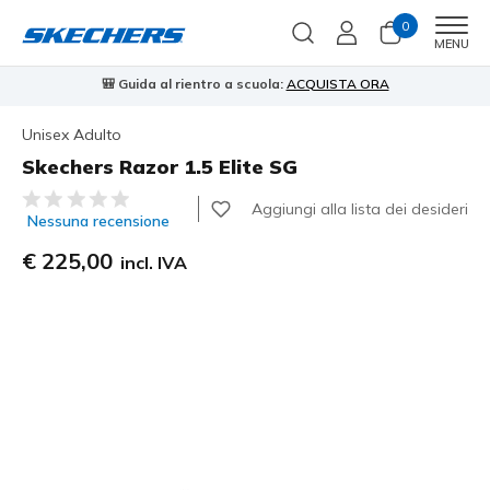
0
Men
MENU
RA
⭐
Skechers VIP:
reso gratuito entro 45 giorni per i memberi
Is
Unisex Adulto
Skechers Razor 1.5 Elite SG
Valutazione cliente 3,9 su 5
Aggiungi alla lista dei desideri
Nessuna recensione
€ 225,00
incl. IVA