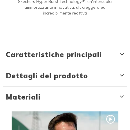
Skechers Hyper Burst Technology™: un'intersuola
ammortizzante innovativa, ultraleggera ed
incredibilmente reattiva
Caratteristiche principali
Dettagli del prodotto
Materiali
Media Carousel
Carousel with product photos. Use the previous and next buttons to