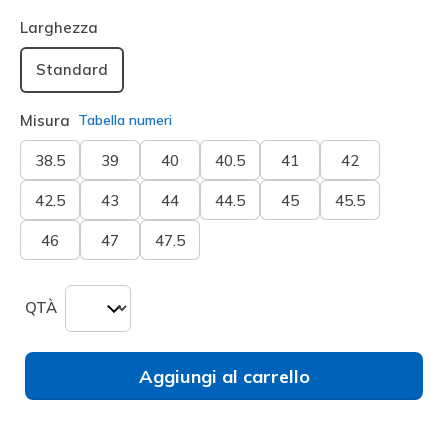
selezionato
Larghezza
Standard
Misura
Tabella numeri
38.5
39
40
40.5
41
42
42.5
43
44
44.5
45
45.5
46
47
47.5
QTÀ
Aggiungi al carrello