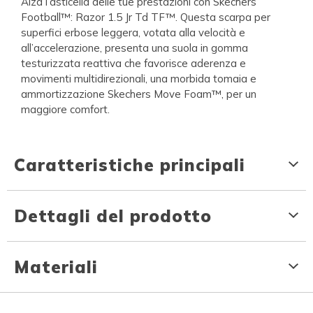
Alza l’asticella delle tue prestazioni con Skechers
Football™: Razor 1.5 Jr Td TF™. Questa scarpa per
superfici erbose leggera, votata alla velocità e
all’accelerazione, presenta una suola in gomma
testurizzata reattiva che favorisce aderenza e
movimenti multidirezionali, una morbida tomaia e
ammortizzazione Skechers Move Foam™, per un
maggiore comfort.
Caratteristiche principali
Dettagli del prodotto
Materiali