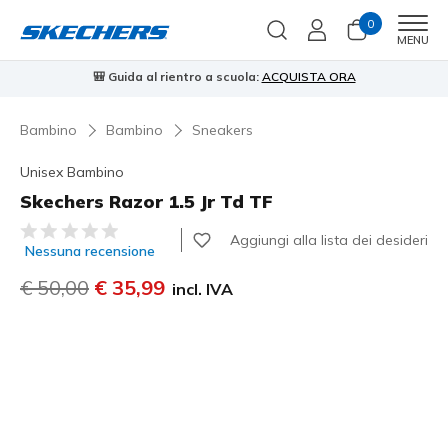
0
Men
MENU
🎒 Guida al rientro a scuola:
ACQUISTA ORA
⭐
Bambino
Bambino
Sneakers
Unisex Bambino
Skechers Razor 1.5 Jr Td TF
Valutazione cliente 4,2 su 5
Aggiungi alla lista dei desideri
Nessuna recensione
Prezzo ridotto da
€ 50,00
per
€ 35,99
incl. IVA