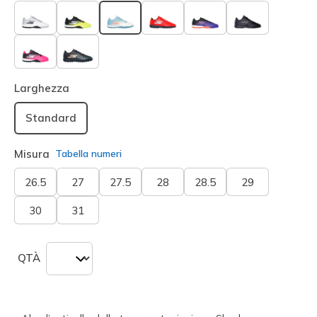
selezionato
Larghezza
Standard
Misura
Tabella numeri
26.5
27
27.5
28
28.5
29
30
31
QTÀ