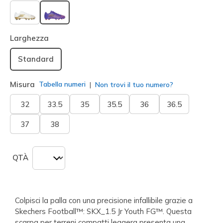
selezionato
Larghezza
Standard
Misura
Tabella numeri
Non trovi il tuo numero?
32
33.5
35
35.5
36
36.5
37
38
QTÀ
Colpisci la palla con una precisione infallibile grazie a
Skechers Football™: SKX_1.5 Jr Youth FG™. Questa
scarpa per terreni compatti leggera presenta una