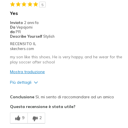
5
Yes
Inviato
2 anni fa
Da
Vepajomi
da
PR
Describe Yourself
Stylish
RECENSITO IL
skechers.com
my son like this shoes, He is very happy, and he wear for the
play soccer after school
Mostra traduzione
Più dettagli
Pregi
Conclusione
Sì, mi sento di raccomandare ad un amico
Attractive Design
Questa recensione è stata utile?
Comfortable
9
2
Stylish