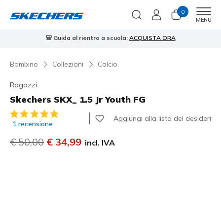
0
Men
MENU
🎒 Guida al rientro a scuola:
ACQUISTA ORA
⭐
Bambino
Collezioni
Calcio
Ragazzi
Skechers SKX_ 1.5 Jr Youth FG
Valutazione cliente 3,4 su 5
Aggiungi alla lista dei desideri
1 recensione
Prezzo ridotto da
€ 50,00
per
€ 34,99
incl. IVA