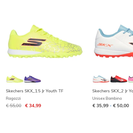
Skechers SKX_1.5 Jr Youth TF
Skechers SKX_2 Jr Y
Ragazzi
Unisex Bambino
Prezzo ridotto da
per
-
€ 55,00
€ 34,99
€ 35,99
€ 50,00