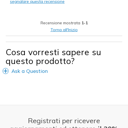
segnalare questa recensione
Migliori Utilizzi:
play soccer
Recensione mostrata
1-1
Width
Feels true to width
Torna all'Inizio
Sizing
Feels true to size
Cosa vorresti sapere su
questo prodotto?
Ask a Question
Registrati per ricevere