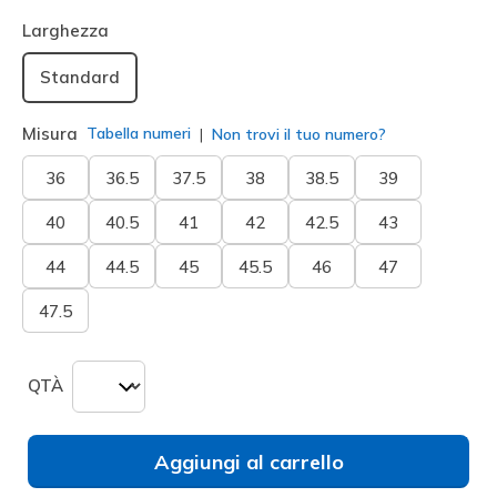
selezionato
Larghezza
Standard
Misura
Tabella numeri
Non trovi il tuo numero?
36
36.5
37.5
38
38.5
39
40
40.5
41
42
42.5
43
44
44.5
45
45.5
46
47
47.5
QTÀ
Aggiungi al carrello