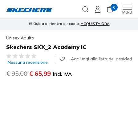
0
Men
MENU
⭐
Skechers VIP:
reso gratuito entro 45 giorni per i memberi
Iscriviti
⭐
Unisex Adulto
Skechers SKX_2 Academy IC
Valutazione cliente 3,6 su 5
Aggiungi alla lista dei desideri
Nessuna recensione
Prezzo ridotto da
€ 95,00
per
€ 65,99
incl. IVA