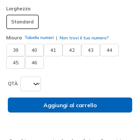
selezionato
Larghezza
Standard
Misura
Tabella numeri
Non trovi il tuo numero?
39
40
41
42
43
44
45
46
QTÀ
Aggiungi al carrello