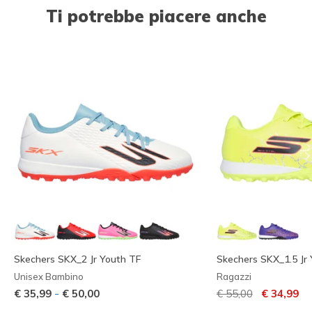
Ti potrebbe piacere anche
Skechers SKX_2 Jr Youth TF
Skechers SKX_1.5 Jr
Unisex Bambino
Ragazzi
Prezzo ridotto da
per
-
€ 35,99
€ 50,00
€ 55,00
€ 34,99