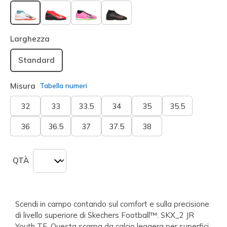
selezionato
Larghezza
Standard
Misura
Tabella numeri
32
33
33.5
34
35
35.5
36
36.5
37
37.5
38
QTÀ
Scendi in campo contando sul comfort e sulla precisione
di livello superiore di Skechers Football™: SKX_2 JR
Youth TF. Questa scarpa da calcio leggera per superfici