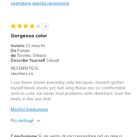
segnalare questa recensione
Migliori Utilizzi:
Casual Wear
4
Going Out
Gorgeous color
Travel
Inviato
11 mesi fa
Da
Panda
Width
Feels true to width
da
Toronto, Ontario
Describe Yourself
Casual
Sizing
Feels true to size
RECENSITO IL
View On Shoes
I'm Really Into Shoes
skechers.ca
I use these shoes everyday only because i havent gotten
myself black shoes yet, but omg these are so comfortable
and so cute. ive never had problems with sketchers. love the
heels in the uno line!
Mostra traduzione
Più dettagli
Pregi
Conclusione
Sì, mi sento di raccomandare ad un amico