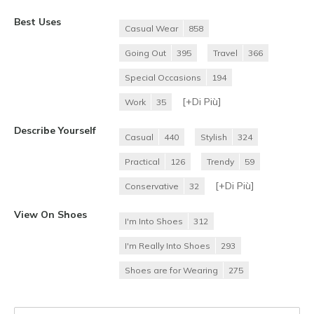
Best Uses
Casual Wear
858
Going Out
395
Travel
366
Special Occasions
194
[+
Di Più
]
Work
35
Describe Yourself
Casual
440
Stylish
324
Practical
126
Trendy
59
[+
Di Più
]
Conservative
32
View On Shoes
I'm Into Shoes
312
I'm Really Into Shoes
293
Shoes are for Wearing
275