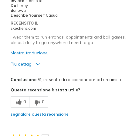
Inviato
1 anno fa
Da
Leroy
Casual Wear
da
Iowa
Describe Yourself
Casual
Width
Feels true to width
RECENSITO IL
Sizing
Feels true to size
skechers.com
View On Shoes
I'm Really Into Shoes
I wear them to run errands, appointments and ball games,
almost daily to go anywhere I need to go.
Mostra traduzione
Più dettagli
Pregi
Conclusione
Sì, mi sento di raccomandare ad un amico
Comfortable
Questa recensione è stata utile?
Migliori Utilizzi:
0
0
Casual Wear
segnalare questa recensione
Going Out
Width
Feels true to width