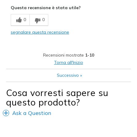
Attractive Design
Questa recensione è stata utile?
Comfortable
0
0
Difetti
segnalare questa recensione
Need Break In
Migliori Utilizzi:
Recensioni mostrate
1-10
Casual Wear
Torna all'Inizio
Width
Feels too narrow
Successivo
»
Sizing
Feels half size too small
View On Shoes
Shoes are for Wearing
Cosa vorresti sapere su
questo prodotto?
Ask a Question