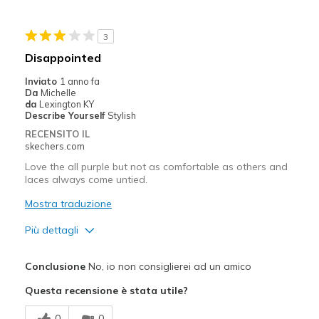
Migliori Utilizzi:
3
Going Out
Disappointed
Width
Feels true to width
Inviato
1 anno fa
Sizing
Feels true to size
Da
Michelle
da
Lexington KY
View On Shoes
I'm Into Shoes
Describe Yourself
Stylish
RECENSITO IL
skechers.com
Love the all purple but not as comfortable as others and
laces always come untied.
Mostra traduzione
Più dettagli
Pregi
Conclusione
No, io non consiglierei ad un amico
Attractive Design
Questa recensione è stata utile?
Comfortable
0
0