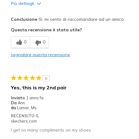
Più dettagli
Pregi
Conclusione
Sì, mi sento di raccomandare ad un amico
Attractive Design
Questa recensione è stata utile?
Breathe Well
0
0
Comfortable
segnalare questa recensione
Migliori Utilizzi:
Casual Wear
5
Special Occasions
Yes, this is my 2nd pair
Width
Feels true to width
Inviato
1 anno fa
Da
Ann
Sizing
Feels true to size
da
Lamar, Ms
View On Shoes
I'm Into Shoes
RECENSITO IL
skechers.com
I get so many compliments on my shoes