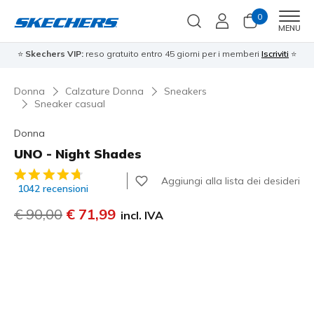
0
Men
MENU
⭐
Skechers VIP:
reso gratuito entro 45 giorni per i memberi
Iscriviti
⭐
Donna
Calzature Donna
Sneakers
Sneaker casual
Donna
UNO - Night Shades
Valutazione cliente 4,7 su 5
Aggiungi alla lista dei desideri
1042 recensioni
Prezzo ridotto da
€ 90,00
per
€ 71,99
incl. IVA