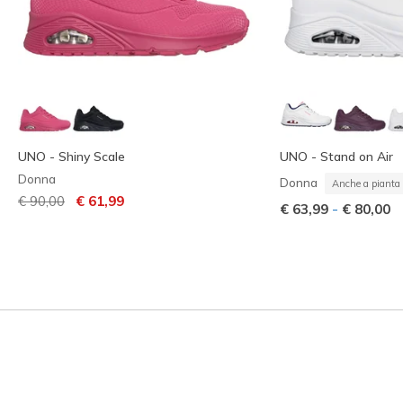
UNO - Shiny Scale
UNO - Stand on Air
Donna
Donna
Anche a pianta 
Prezzo ridotto da
per
€ 90,00
€ 61,99
-
€ 63,99
€ 80,00