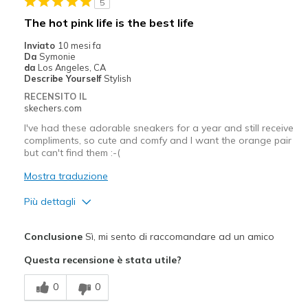
5
Difetti
The hot pink life is the best life
Need Break In
Inviato
10 mesi fa
Da
Symonie
Migliori Utilizzi:
da
Los Angeles, CA
Describe Yourself
Stylish
Casual Wear
RECENSITO IL
skechers.com
Travel
I've had these adorable sneakers for a year and still receive
compliments, so cute and comfy and I want the orange pair
Width
Feels true to width
but can't find them :-(
Sizing
Feels true to size
Mostra traduzione
View On Shoes
Shoes are for Wearing
Più dettagli
Pregi
Conclusione
Sì, mi sento di raccomandare ad un amico
Attractive Design
Questa recensione è stata utile?
Comfortable
0
0
Stylish