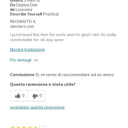
Inviato
3 mesi fa
Da
Debbie Deb
da
Louisiana
Describe Yourself
Practical
RECENSITO IL
skechers.com
I purchased this item for work and I'm glad I did. Its really
comfortable for all day wear.
Mostra traduzione
Più dettagli
Pregi
Conclusione
Sì, mi sento di raccomandare ad un amico
Attractive Design
Questa recensione è stata utile?
Breathe Well
0
0
Comfortable
segnalare questa recensione
Durable
Stylish