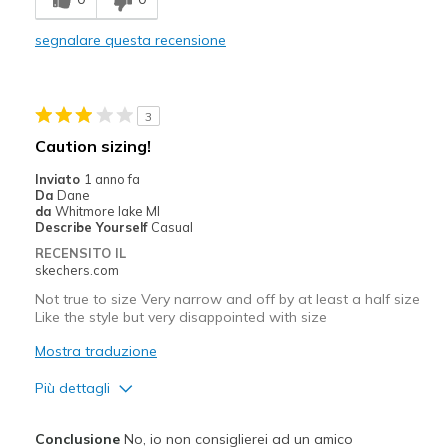
Stylish
segnalare questa recensione
Tons of compliments
Difetti
3
Laces don't stay tied
Caution sizing!
Migliori Utilizzi:
Inviato
1 anno fa
Da
Dane
Casual Wear
da
Whitmore lake MI
Describe Yourself
Casual
Width
Feels true to width
RECENSITO IL
Sizing
Feels true to size
skechers.com
View On Shoes
I'm Into Shoes
Not true to size Very narrow and off by at least a half size
Like the style but very disappointed with size
Mostra traduzione
Più dettagli
Pregi
Conclusione
No, io non consiglierei ad un amico