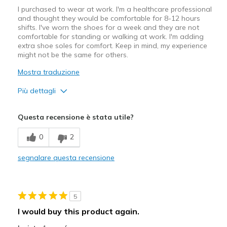
I purchased to wear at work. I'm a healthcare professional
and thought they would be comfortable for 8-12 hours
shifts. I've worn the shoes for a week and they are not
comfortable for standing or walking at work. I'm adding
extra shoe soles for comfort. Keep in mind, my experience
might not be the same for others.
Mostra traduzione
Più dettagli
Pregi
Questa recensione è stata utile?
Attractive Design
0
2
Stylish
segnalare questa recensione
Difetti
Need Break In
5
Poor Cushioning
I would buy this product again.
Migliori Utilizzi: