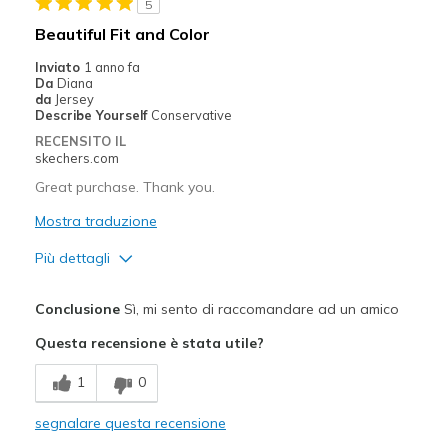
5
Sizing
Feels true to size
Beautiful Fit and Color
View On Shoes
Shoes are for Wearing
Inviato
1 anno fa
Da
Diana
da
Jersey
Describe Yourself
Conservative
RECENSITO IL
skechers.com
Great purchase. Thank you.
Mostra traduzione
Più dettagli
Pregi
Conclusione
Sì, mi sento di raccomandare ad un amico
Attractive Design
Questa recensione è stata utile?
Stylish
1
0
Difetti
segnalare questa recensione
Need Break In