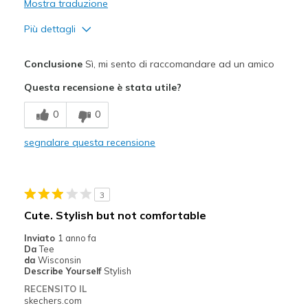
Mostra traduzione
Più dettagli
Pregi
Conclusione
Sì, mi sento di raccomandare ad un amico
Attractive Design
Questa recensione è stata utile?
Breathe Well
0
0
Comfortable
segnalare questa recensione
Durable
Stylish
3
Width
Feels true to width
Cute. Stylish but not comfortable
Sizing
Feels true to size
Inviato
1 anno fa
Da
Tee
da
Wisconsin
Describe Yourself
Stylish
RECENSITO IL
skechers.com