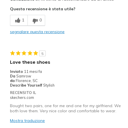
Attractive Design
Questa recensione è stata utile?
Comfortable
1
0
Stylish
segnalare questa recensione
Migliori Utilizzi:
Casual Wear
5
Width
Feels true to width
Love these shoes
Sizing
Feels true to size
Inviato
11 mesi fa
View On Shoes
I'm Into Shoes
Da
Samrow
da
Florence, SC
Describe Yourself
Stylish
RECENSITO IL
skechers.com
Bought two pairs, one for me and one for my girlfriend. We
both love them. Very nice color and comfortable to wear.
Mostra traduzione