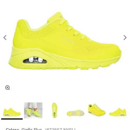
Colore
Giallo Fluo
(#
73667
NYEL
)