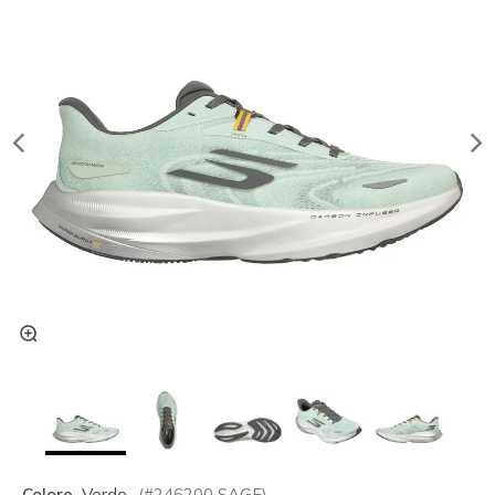
Colore
Verde
(#
246200
SAGE
)