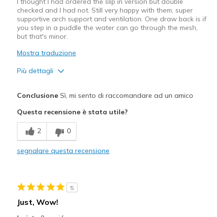
I thought I had ordered the slip in version but double
checked and I had not. Still very happy with them, super
supportive arch support and ventilation. One draw back is if
you step in a puddle the water can go through the mesh,
but that's minor.
Mostra traduzione
Più dettagli
Pregi
Conclusione
Sì, mi sento di raccomandare ad un amico
Attractive Design
Questa recensione è stata utile?
Breathe Well
2
0
Comfortable
segnalare questa recensione
Migliori Utilizzi:
Casual Wear
5
Width
Feels true to width
Just, Wow!
Sizing
Feels true to size