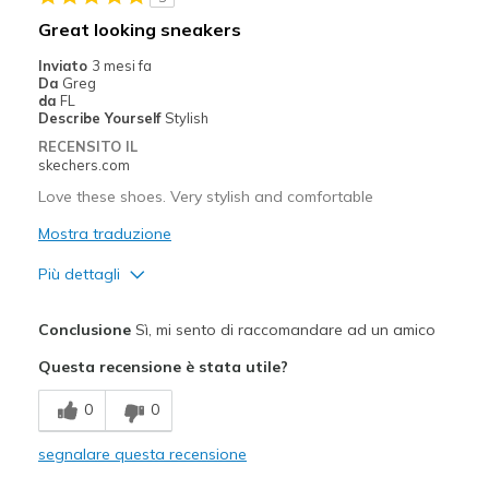
Wear Out Quickly
Great looking sneakers
Migliori Utilizzi:
Inviato
3 mesi fa
Da
Greg
Casual Wear
da
FL
Describe Yourself
Stylish
Going Out
RECENSITO IL
skechers.com
Work
Love these shoes. Very stylish and comfortable
Width
Feels true to width
Mostra traduzione
Sizing
Feels true to size
Più dettagli
View On Shoes
I'm Into Shoes
Pregi
Conclusione
Sì, mi sento di raccomandare ad un amico
Attractive Design
Questa recensione è stata utile?
Comfortable
0
0
Stylish
segnalare questa recensione
Migliori Utilizzi: