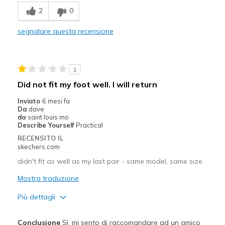
Width
Feels true to width
2
0
Sizing
Feels true to size
segnalare questa recensione
1
Did not fit my foot well. I will return
Inviato
6 mesi fa
Da
dave
da
saint louis mo
Describe Yourself
Practical
RECENSITO IL
skechers.com
didn't fit as well as my last pair - same model, same size
Mostra traduzione
Più dettagli
Pregi
Conclusione
Sì, mi sento di raccomandare ad un amico