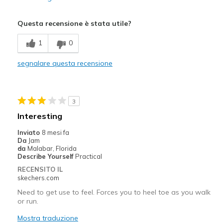
Pregi
Questa recensione è stata utile?
Attractive Design
1
0
Width
Feels too wide
segnalare questa recensione
Sizing
Feels full size too big
3
Interesting
Inviato
8 mesi fa
Da
Jam
da
Malabar, Florida
Describe Yourself
Practical
RECENSITO IL
skechers.com
Need to get use to feel. Forces you to heel toe as you walk
or run.
Mostra traduzione