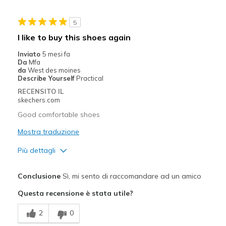
Casual Wear
5
Travel
I like to buy this shoes again
Width
Feels true to width
Inviato
5 mesi fa
Da
Mfa
Sizing
Feels true to size
da
West des moines
View On Shoes
I'm Really Into Shoes
Describe Yourself
Practical
RECENSITO IL
skechers.com
Good comfortable shoes
Mostra traduzione
Più dettagli
Pregi
Conclusione
Sì, mi sento di raccomandare ad un amico
Comfortable
Questa recensione è stata utile?
Migliori Utilizzi:
2
0
Travel