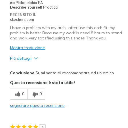
da
Philadelphia PA
Describe Yourself
Practical
RECENSITO IL
skechers.com
I have a problem with my arch...after use this arch fit...my
problem is better Because my work is need 8 hours to stand
and walk..very satisfied using this shoes Thank you
Mostra traduzione
Più dettagli
Pregi
Conclusione
Sì, mi sento di raccomandare ad un amico
Attractive Design
Questa recensione è stata utile?
Breathe Well
0
0
Comfortable
segnalare questa recensione
Stylish
Difetti
5