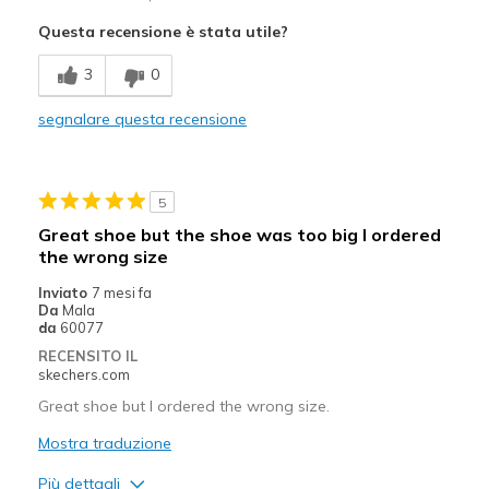
Attractive Design
Questa recensione è stata utile?
Comfortable
3
0
Migliori Utilizzi:
segnalare questa recensione
Casual Wear
Travel
5
Sizing
Feels full size too small
Great shoe but the shoe was too big I ordered
View On Shoes
Shoes are for Wearing
the wrong size
Inviato
7 mesi fa
Da
Mala
da
60077
RECENSITO IL
skechers.com
Great shoe but I ordered the wrong size.
Mostra traduzione
Più dettagli