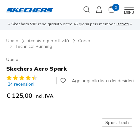
0
Men
MENU
⭐
Skechers VIP:
reso gratuito entro 45 giorni per i memberi
Iscriviti
⭐
Uomo
Acquista per attività
Corsa
Technical Running
Uomo
Skechers Aero Spark
Valutazione cliente 4,6 su 5
Aggiungi alla lista dei desideri
24 recensioni
€ 125,00
incl. IVA
Sport tech