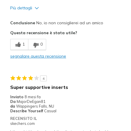
Più dettagli
Pregi
Conclusione
No, io non consiglierei ad un amico
Comfortable
Questa recensione è stata utile?
Difetti
1
0
Need Break In
segnalare questa recensione
Migliori Utilizzi:
Walking
4
Width
Feels true to width
Super supportive inserts
View On Shoes
Shoes are for Wearing
Inviato
8 mesi fa
Da
MajorDeEgan81
da
Wappingers Falls, NU
Describe Yourself
Casual
RECENSITO IL
skechers.com