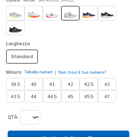
selezionato
Larghezza
Standard
Misura
Tabella numeri
Non trovi il tuo numero?
39.5
40
41
42
42.5
43
43.5
44
44.5
45
45.5
47
QTÀ