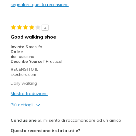
segnalare questa recensione
Width
Feels true to width
Sizing
Feels true to size
View On Shoes
Shoes are for Wearing
4
Good walking shoe
Inviato
6 mesi fa
Da
Me
da
Louisiana
Describe Yourself
Practical
RECENSITO IL
skechers.com
Daily walking
Mostra traduzione
Più dettagli
Pregi
Conclusione
Sì, mi sento di raccomandare ad un amico
Comfortable
Questa recensione è stata utile?