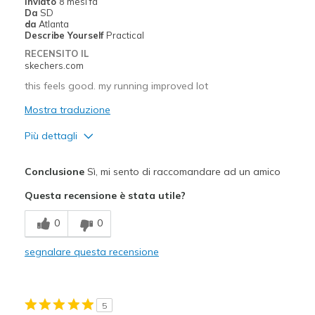
Inviato
8 mesi fa
View On Shoes
Shoes are for Wearing
Da
SD
da
Atlanta
Describe Yourself
Practical
RECENSITO IL
skechers.com
this feels good. my running improved lot
Mostra traduzione
Più dettagli
Pregi
Conclusione
Sì, mi sento di raccomandare ad un amico
Attractive Design
Questa recensione è stata utile?
Breathe Well
0
0
Comfortable
segnalare questa recensione
Stylish
Migliori Utilizzi:
5
sports Activity