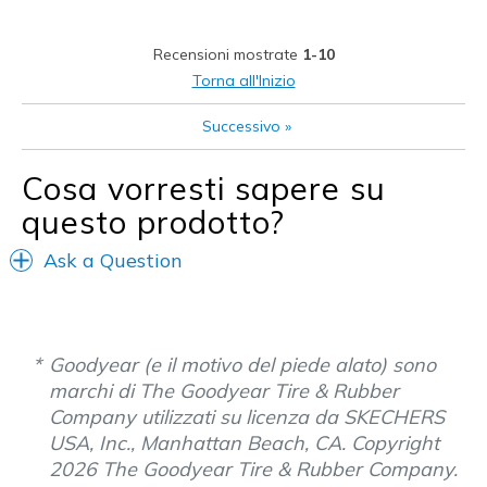
Stylish
Recensioni mostrate
1-10
Migliori Utilizzi:
Torna all'Inizio
Casual Wear
Successivo
»
Width
Feels true to width
Cosa vorresti sapere su
Sizing
Feels true to size
questo prodotto?
View On Shoes
Shoes are for Wearing
Ask a Question
Goodyear (e il motivo del piede alato) sono
marchi di The Goodyear Tire & Rubber
Company utilizzati su licenza da SKECHERS
USA, Inc., Manhattan Beach, CA. Copyright
2026 The Goodyear Tire & Rubber Company.