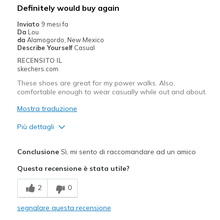
Definitely would buy again
Width
Feels true to width
Inviato
9 mesi fa
Da
Lou
Sizing
Feels true to size
da
Alamogordo, New Mexico
View On Shoes
I'm Really Into Shoes
Describe Yourself
Casual
RECENSITO IL
skechers.com
These shoes are great for my power walks. Also,
comfortable enough to wear casually while out and about.
Mostra traduzione
Più dettagli
Pregi
Conclusione
Sì, mi sento di raccomandare ad un amico
Attractive Design
Questa recensione è stata utile?
Breathe Well
2
0
Comfortable
segnalare questa recensione
Durable