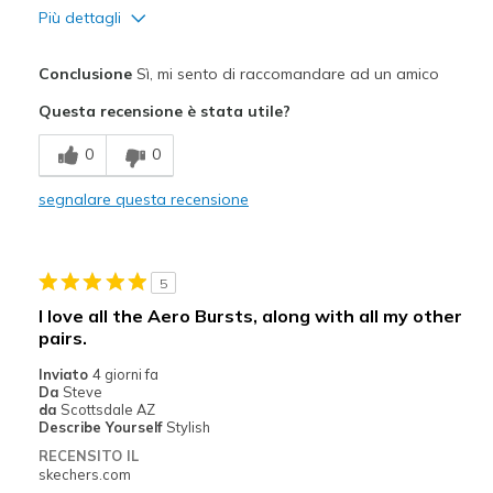
Più dettagli
Pregi
Conclusione
Sì, mi sento di raccomandare ad un amico
Comfortable
Questa recensione è stata utile?
Migliori Utilizzi:
0
0
Going Out
segnalare questa recensione
Width
Feels true to width
Sizing
Feels true to size
View On Shoes
I'm Really Into Shoes
5
I love all the Aero Bursts, along with all my other
pairs.
Inviato
4 giorni fa
Da
Steve
da
Scottsdale AZ
Describe Yourself
Stylish
RECENSITO IL
skechers.com