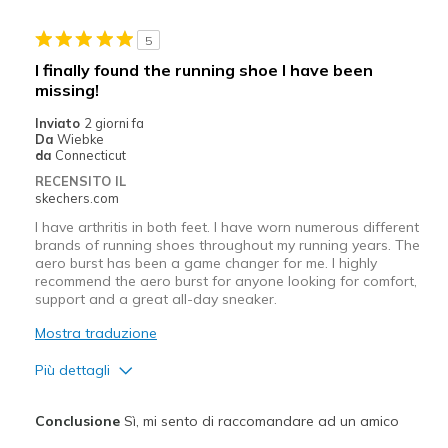
Stylish
5
Migliori Utilizzi:
I finally found the running shoe I have been
missing!
Casual Wear
Inviato
2 giorni fa
Width
Feels true to width
Da
Wiebke
da
Connecticut
Sizing
Feels true to size
RECENSITO IL
View On Shoes
Shoes are for Wearing
skechers.com
I have arthritis in both feet. I have worn numerous different
brands of running shoes throughout my running years. The
aero burst has been a game changer for me. I highly
recommend the aero burst for anyone looking for comfort,
support and a great all-day sneaker.
Mostra traduzione
Più dettagli
Pregi
Conclusione
Sì, mi sento di raccomandare ad un amico
Attractive Design