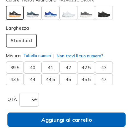
selezionato
Larghezza
Standard
Misura
Tabella numeri
Non trovi il tuo numero?
39.5
40
41
42
42.5
43
43.5
44
44.5
45
45.5
47
QTÀ
Aggiungi al carrello