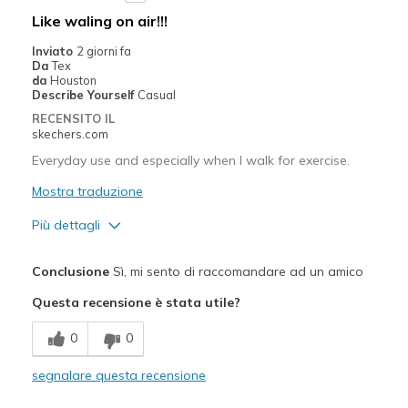
Like waling on air!!!
Inviato
2 giorni fa
Da
Tex
da
Houston
Describe Yourself
Casual
RECENSITO IL
skechers.com
Everyday use and especially when I walk for exercise.
Mostra traduzione
Più dettagli
Pregi
Conclusione
Sì, mi sento di raccomandare ad un amico
Attractive Design
Questa recensione è stata utile?
Breathe Well
0
0
Comfortable
segnalare questa recensione
Helps my back pain when walking!