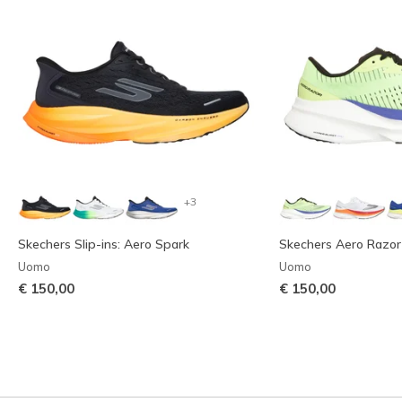
+3
Skechers Slip-ins: Aero Spark
Skechers Aero Razor
Uomo
Uomo
€ 150,00
€ 150,00