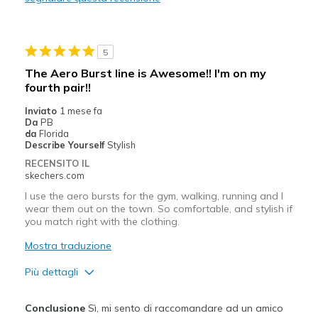
Sizing
Feels true to size
View On Shoes
Shoes are for Wearing
5
The Aero Burst line is Awesome!! I'm on my
fourth pair!!
Inviato
1 mese fa
Da
PB
da
Florida
Describe Yourself
Stylish
RECENSITO IL
skechers.com
I use the aero bursts for the gym, walking, running and I
wear them out on the town. So comfortable, and stylish if
you match right with the clothing.
Mostra traduzione
Più dettagli
Pregi
Conclusione
Sì, mi sento di raccomandare ad un amico