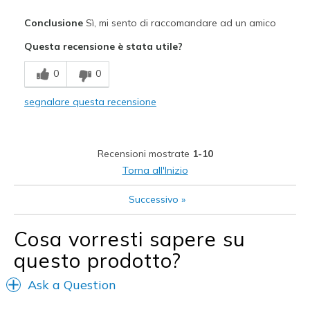
Pregi
Conclusione
Sì, mi sento di raccomandare ad un amico
Attractive Design
Questa recensione è stata utile?
Breathe Well
0
0
Comfortable
segnalare questa recensione
Durable
Stylish
Recensioni mostrate
1-10
Migliori Utilizzi:
Torna all'Inizio
Walking
Successivo
»
Width
Feels true to width
Cosa vorresti sapere su
Sizing
Feels true to size
questo prodotto?
View On Shoes
I'm Into Shoes
Ask a Question