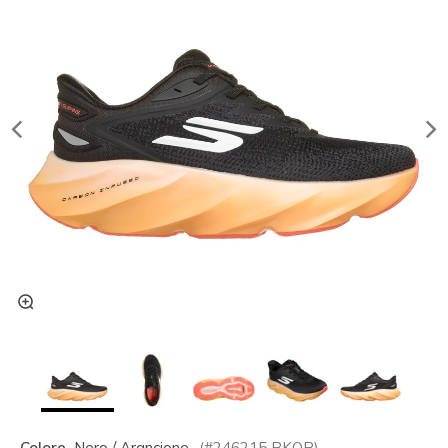
Colore
Nero / Arancione
(#
246215
BKOR
)