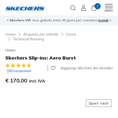
0
Men
MENU
⭐
Skechers VIP:
reso gratuito entro 45 giorni per i memberi
Iscriviti
⭐
Uomo
Acquista per attività
Corsa
Technical Running
Uomo
Skechers Slip-ins: Aero Burst
Valutazione cliente 5 su 5
Aggiungi alla lista dei desideri
150 recensioni
€ 170,00
incl. IVA
Sport tech