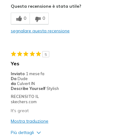
Attractive Design
Questa recensione è stata utile?
Breathe Well
0
0
Comfortable
segnalare questa recensione
Durable
Stylish
5
Migliori Utilizzi:
Yes
Going Out
Inviato
1 mese fa
Da
Dude
Running
da
Culvert IN
Describe Yourself
Stylish
Width
Feels true to width
RECENSITO IL
skechers.com
Sizing
Feels true to size
It's great
Mostra traduzione
Più dettagli