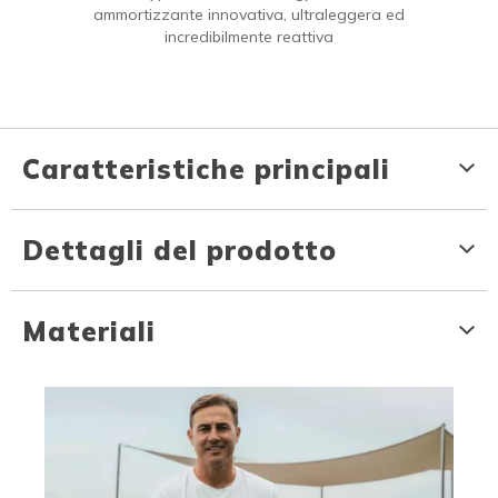
ammortizzante innovativa, ultraleggera ed
incredibilmente reattiva
Caratteristiche principali
Dettagli del prodotto
Materiali
Media Carousel
Carousel with product photos. Use the previous and next buttons to