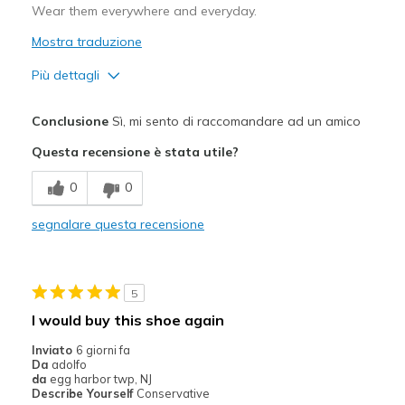
Wear them everywhere and everyday.
Mostra traduzione
Più dettagli
Pregi
Conclusione
Sì, mi sento di raccomandare ad un amico
Attractive Design
Questa recensione è stata utile?
Breathe Well
0
0
Comfortable
segnalare questa recensione
Durable
Stylish
5
Migliori Utilizzi:
I would buy this shoe again
Casual Wear
Inviato
6 giorni fa
Da
adolfo
Going Out
da
egg harbor twp, NJ
Describe Yourself
Conservative