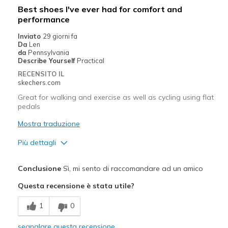
Best shoes I've ever had for comfort and
performance
Inviato
29 giorni fa
Da
Len
da
Pennsylvania
Describe Yourself
Practical
RECENSITO IL
skechers.com
Great for walking and exercise as well as cycling using flat
pedals
Mostra traduzione
Più dettagli
Pregi
Conclusione
Sì, mi sento di raccomandare ad un amico
Comfortable
Questa recensione è stata utile?
Migliori Utilizzi:
1
0
Casual Wear
segnalare questa recensione