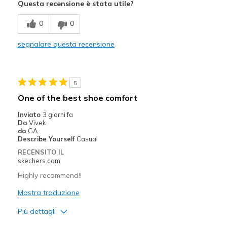
Questa recensione è stata utile?
Breathe Well
0
0
Comfortable
segnalare questa recensione
Lightweight
Super comfortable
5
Super supportive
One of the best shoe comfort
Migliori Utilizzi:
Inviato
3 giorni fa
Da
Vivek
Running
da
GA
Describe Yourself
Casual
Width
Feels true to width
RECENSITO IL
skechers.com
Sizing
Feels true to size
View On Shoes
Shoes are for Wearing
Highly recommend!!
Mostra traduzione
Più dettagli