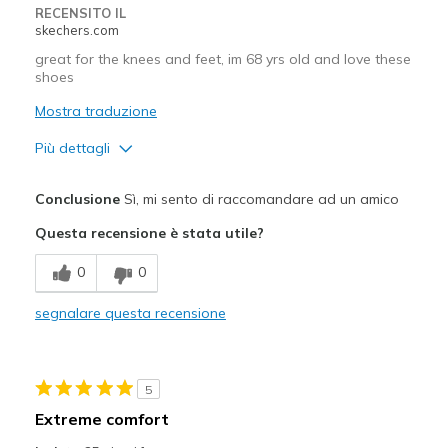
Special Occasions
RECENSITO IL
skechers.com
Travel
great for the knees and feet, im 68 yrs old and love these
shoes
Width
Feels true to width
Sizing
Feels true to size
Mostra traduzione
View On Shoes
Shoes are for Wearing
Più dettagli
Pregi
Conclusione
Sì, mi sento di raccomandare ad un amico
Attractive Design
Questa recensione è stata utile?
Breathe Well
0
0
Comfortable
segnalare questa recensione
Migliori Utilizzi:
Casual Wear
5
Going Out
Extreme comfort
Travel