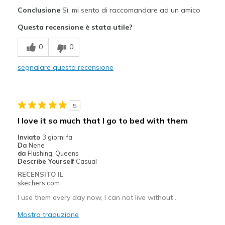
Pregi
Conclusione
Sì, mi sento di raccomandare ad un amico
Attractive Design
Questa recensione è stata utile?
Breathe Well
0
0
Comfortable
segnalare questa recensione
Stylish
Migliori Utilizzi:
5
Casual Wear
I love it so much that I go to bed with them
Width
Feels true to width
Inviato
3 giorni fa
Da
Nene
Sizing
Feels true to size
da
Flushing, Queens
View On Shoes
I'm Into Shoes
Describe Yourself
Casual
RECENSITO IL
skechers.com
I use them every day now, I can not live without .
Mostra traduzione