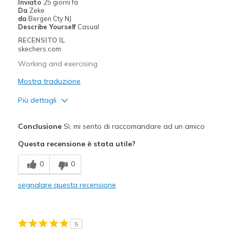
Inviato
25 giorni fa
Da
Zeke
Width
Feels true to width
da
Bergen Cty NJ
Describe Yourself
Casual
Sizing
Feels true to size
RECENSITO IL
View On Shoes
Shoes are for Wearing
skechers.com
Working and exercising
Mostra traduzione
Più dettagli
Pregi
Conclusione
Sì, mi sento di raccomandare ad un amico
Comfortable
Questa recensione è stata utile?
Migliori Utilizzi:
0
0
Casual Wear
segnalare questa recensione
Width
Feels true to width
Sizing
Feels true to size
5