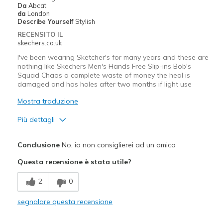
Da
Abcat
da
London
Describe Yourself
Stylish
RECENSITO IL
skechers.co.uk
I've been wearing Sketcher's for many years and these are
nothing like Skechers Men's Hands Free Slip-ins Bob's
Squad Chaos a complete waste of money the heal is
damaged and has holes after two months if light use
Mostra traduzione
Più dettagli
Difetti
Conclusione
No, io non consiglierei ad un amico
Poor Quality
Questa recensione è stata utile?
Wear Out Quickly
2
0
Migliori Utilizzi:
segnalare questa recensione
Casual Wear