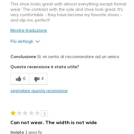
This shoe looks great with almost everything except formal
wear. The contrast with the sole and shoe look great. It's
very comfortable - they have become my favorite shoes -
and slip-ins; perfect!
Mostra traduzione
Più dettagli
Pregi
Conclusione
Sì, mi sento di raccomandare ad un amico
Attractive Design
Questa recensione è stata utile?
Breathe Well
6
4
Comfortable
segnalare questa recensione
Durable
Stylish
1
Migliori Utilizzi:
Can not wear. The width is not wide
Casual Wear
Inviato
1 anno fa