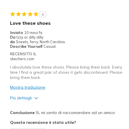
5
Love these shoes
Inviato
10 mesi fa
Da
Izzy or dilly dilly
da
Sneets, ferry, North Carolina.
Describe Yourself
Casual
RECENSITO IL
skechers.com
I absolutely love these shoes. Please bring them back. Every
time I find a great pair of shoes it gets discontinued. Please
bring them back.
Mostra traduzione
Più dettagli
Pregi
Conclusione
Sì, mi sento di raccomandare ad un amico
Attractive Design
Questa recensione è stata utile?
Breathe Well