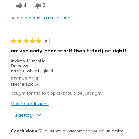
4
3
Comfortable
segnalare questa recensione
Durable
Stylish
5
Migliori Utilizzi:
arrived early-good start! then fitted just right!
Casual Wear
Inviato
11 mesi fa
Da
bazza
Going Out
da
shropshire England
RECENSITO IL
Special Occasions
skechers.co.uk
Travel
bought for trip to tropics-should be just right!
Mostra traduzione
Width
Feels true to width
Sizing
Feels true to size
Più dettagli
View On Shoes
Shoes are for Wearing
Width
Feels true to width
Conclusione
Sì, mi sento di raccomandare ad un amico
Sizing
Feels true to size