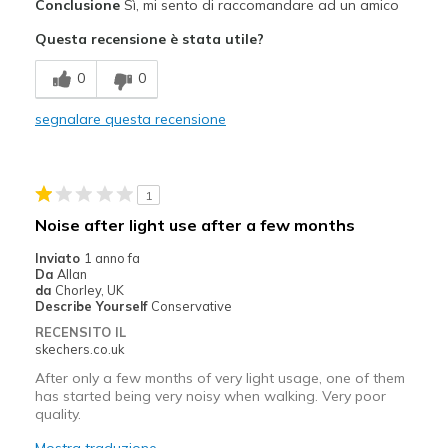
Conclusione
Sì, mi sento di raccomandare ad un amico
Confortevole
Questa recensione è stata utile?
In stile
0
0
Migliori Utilizzi:
segnalare questa recensione
Abbigliamento casual
Per uscire
1
Larghezza
Larghezza giusta
Noise after light use after a few months
Taglie
Taglia giusta
Inviato
1 anno fa
Punti di vista sulle scarpe
Ci tengo molto alle scarpe
Da
Allan
da
Chorley, UK
Describe Yourself
Conservative
RECENSITO IL
skechers.co.uk
After only a few months of very light usage, one of them
has started being very noisy when walking. Very poor
quality.
Mostra traduzione