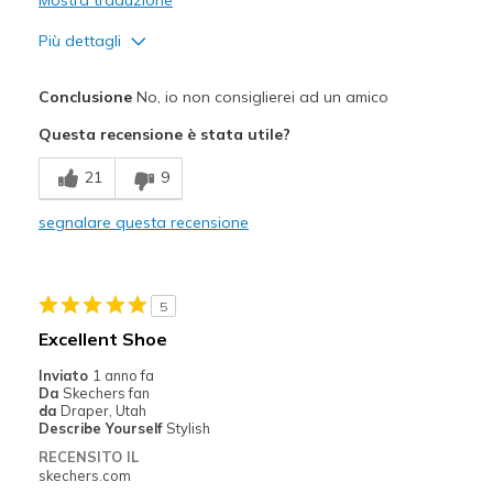
Più dettagli
Pregi
Conclusione
No, io non consiglierei ad un amico
Comfortable
Questa recensione è stata utile?
Difetti
21
9
Noise
segnalare questa recensione
Poor Quality
Wear Out Quickly
5
Migliori Utilizzi:
Excellent Shoe
Casual Wear
Inviato
1 anno fa
Da
Skechers fan
Width
Feels true to width
da
Draper, Utah
Describe Yourself
Stylish
Sizing
Feels true to size
RECENSITO IL
View On Shoes
Shoes are for Wearing
skechers.com