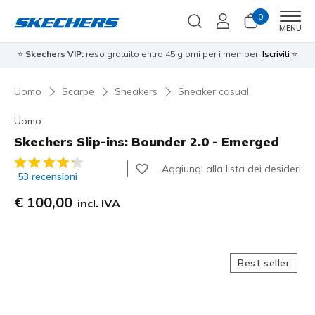
0
Men
MENU
⭐
Skechers VIP:
reso gratuito entro 45 giorni per i memberi
Iscriviti
⭐
Uomo
Scarpe
Sneakers
Sneaker casual
Uomo
Skechers Slip-ins: Bounder 2.0 - Emerged
Valutazione cliente 4,9 su 5
Aggiungi alla lista dei desideri
53 recensioni
€ 100,00
incl. IVA
Best seller