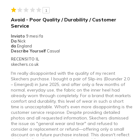
Width
Feels true to width
1
Sizing
Feels half size too small
Avoid - Poor Quality / Durability / Customer
Service
Inviato
9 mesi fa
Da
Nick
da
England
Describe Yourself
Casual
RECENSITO IL
skechers.co.uk
I'm really disappointed with the quality of my recent
Skechers purchase. I bought a pair of Slip-ins (Bounder 2.0
– Emerged) in June 2025, and after only a few months of
normal, everyday use, the fabric on the inner heel had
already worn through completely. For a brand that markets
comfort and durability, this level of wear in such a short
time is unacceptable. What's even more disappointing is the
customer service response. Despite providing detailed
photos and all requested information, Skechers dismissed
the issue as "general wear and tear" and refused to
consider a replacement or refund—offering only a small
discount on a future purchase instead. This doesn't reflect