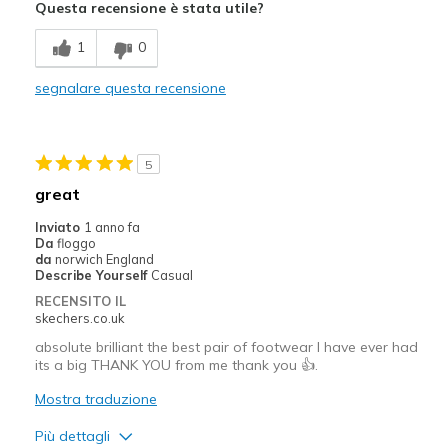
Questa recensione è stata utile?
View On Shoes
Shoes are for Wearing
1
0
segnalare questa recensione
5
great
Inviato
1 anno fa
Da
floggo
da
norwich England
Describe Yourself
Casual
RECENSITO IL
skechers.co.uk
absolute brilliant the best pair of footwear I have ever had
its a big THANK YOU from me thank you 👍.
Mostra traduzione
Più dettagli