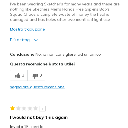
I've been wearing Sketcher's for many years and these are
nothing like Skechers Men's Hands Free Slip-ins Bob's
Squad Chaos a complete waste of money the heal is
damaged and has holes after two months if light use
Mostra traduzione
Più dettagli
Difetti
Conclusione
No, io non consiglierei ad un amico
Wear Out Quickly
Questa recensione è stata utile?
Migliori Utilizzi:
3
0
Casual Wear
segnalare questa recensione
Width
Feels true to width
Sizing
Feels half size too small
1
I would not buy this again
Inviato
15 giorni fa