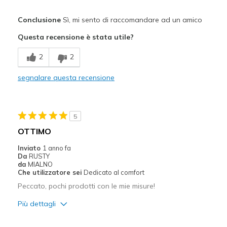
Pregi
Conclusione
Sì, mi sento di raccomandare ad un amico
Attractive Design
Questa recensione è stata utile?
Breathe Well
2
2
Comfortable
segnalare questa recensione
Durable
Stylish
5
Migliori Utilizzi:
OTTIMO
Casual Wear
Inviato
1 anno fa
Da
RUSTY
Travel
da
MIALNO
Che utilizzatore sei
Dedicato al comfort
Width
Feels true to width
Peccato, pochi prodotti con le mie misure!
Sizing
Feels true to size
Più dettagli
View On Shoes
I'm Really Into Shoes
Pregi