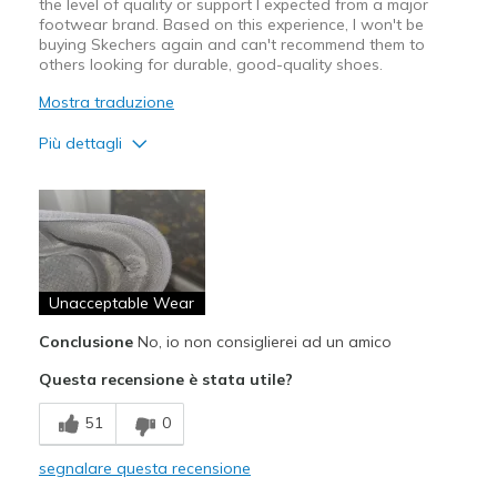
the level of quality or support I expected from a major
footwear brand. Based on this experience, I won't be
buying Skechers again and can't recommend them to
others looking for durable, good-quality shoes.
Mostra traduzione
Più dettagli
Difetti
Poor Quality
Wear Out Quickly
Unacceptable Wear
Migliori Utilizzi:
Casual Wear
Conclusione
No, io non consiglierei ad un amico
Questa recensione è stata utile?
Width
Feels true to width
Sizing
Feels true to size
51
0
View On Shoes
Shoes are for Wearing
segnalare questa recensione