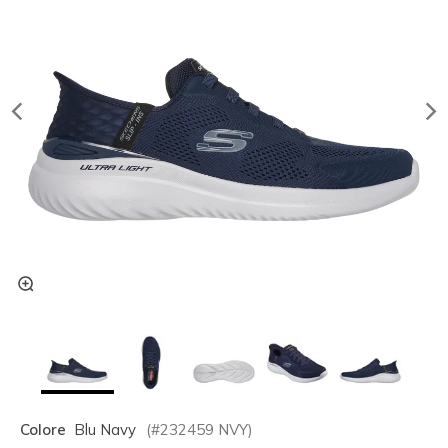
Colore
Blu Navy
(#
232459
NVY
)