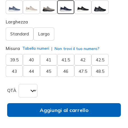
selezionato
Larghezza
Standard
Largo
Misura
Tabella numeri
Non trovi il tuo numero?
39.5
40
41
41.5
42
42.5
43
44
45
46
47.5
48.5
QTÀ
Aggiungi al carrello