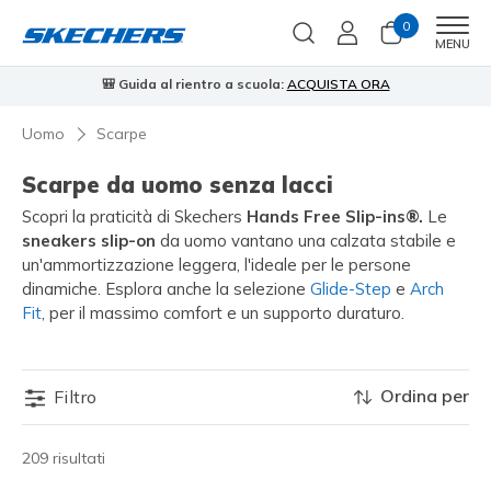
0
Men
MENU
🎒 Guida al rientro a scuola:
ACQUISTA ORA
⭐
Uomo
Scarpe
Scarpe da uomo senza lacci
Scopri la praticità di Skechers
Hands Free Slip-ins®.
Le
sneakers slip-on
da uomo vantano una calzata stabile e
un'ammortizzazione leggera, l'ideale per le persone
dinamiche. Esplora anche la selezione
Glide-Step
e
Arch
Fit
, per il massimo comfort e un supporto duraturo.
Ordina per
Filtro
209 risultati