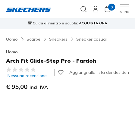
0
Men
MENU
🎒 Guida al rientro a scuola:
ACQUISTA ORA
⭐
Uomo
Scarpe
Sneakers
Sneaker casual
Uomo
Arch Fit Glide-Step Pro - Fardoh
Valutazione cliente 4,2 su 5
Aggiungi alla lista dei desideri
Nessuna recensione
€ 95,00
incl. IVA