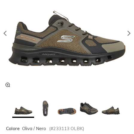
Colore
Oliva / Nero
(#
233113
OLBK
)