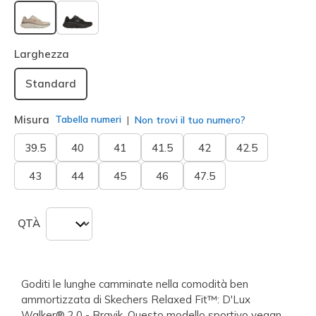
selezionato
Larghezza
Standard
Misura
Tabella numeri
Non trovi il tuo numero?
39.5
40
41
41.5
42
42.5
43
44
45
46
47.5
QTÀ
Goditi le lunghe camminate nella comodità ben
ammortizzata di Skechers Relaxed Fit™: D'Lux
Walker® 2.0 - Bravik. Questo modello sportivo vegan