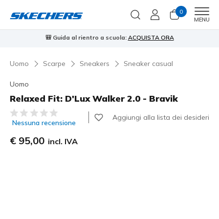
0
Men
MENU
🎒 Guida al rientro a scuola:
ACQUISTA ORA
⭐
Uomo
Scarpe
Sneakers
Sneaker casual
Uomo
Relaxed Fit: D'Lux Walker 2.0 - Bravik
Valutazione cliente 4 su 5
Aggiungi alla lista dei desideri
Nessuna recensione
€ 95,00
incl. IVA