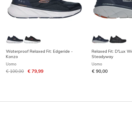
Waterproof Relaxed Fit: Edgeride -
Relaxed Fit: D'Lux Wa
Konzo
Steadyway
Uomo
Uomo
Prezzo ridotto da
per
€ 100,00
€ 79,99
€ 90,00