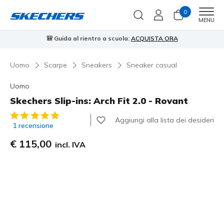
0
Men
MENU
🎒 Guida al rientro a scuola:
ACQUISTA ORA
⭐
Uomo
Scarpe
Sneakers
Sneaker casual
Uomo
Skechers Slip-ins: Arch Fit 2.0 - Rovant
Valutazione cliente 5 su 5
Aggiungi alla lista dei desideri
1 recensione
€ 115,00
incl. IVA