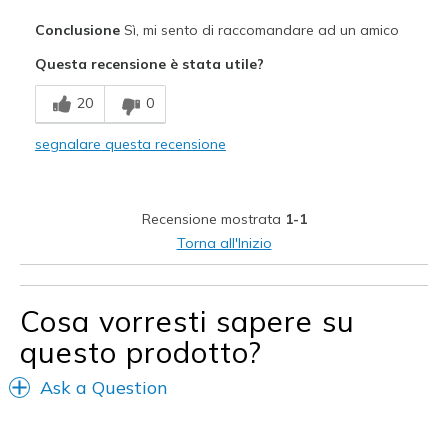
Pregi
Conclusione
Sì, mi sento di raccomandare ad un amico
Attractive Design
Questa recensione è stata utile?
Breathe Well
20
0
Comfortable
segnalare questa recensione
Durable
Stylish
Recensione mostrata
1-1
Migliori Utilizzi:
Torna all'Inizio
Casual Wear
Travel
Cosa vorresti sapere su
questo prodotto?
Width
Feels true to width
Sizing
Feels true to size
Ask a Question
View On Shoes
I'm Into Shoes