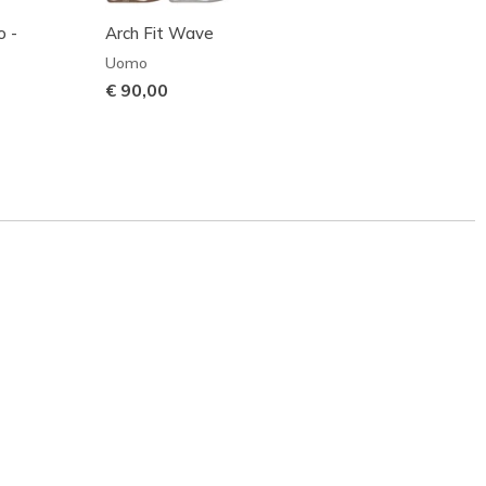
o -
Arch Fit Wave
Waterp
Uomo
Uomo
€ 90,00
€ 95,