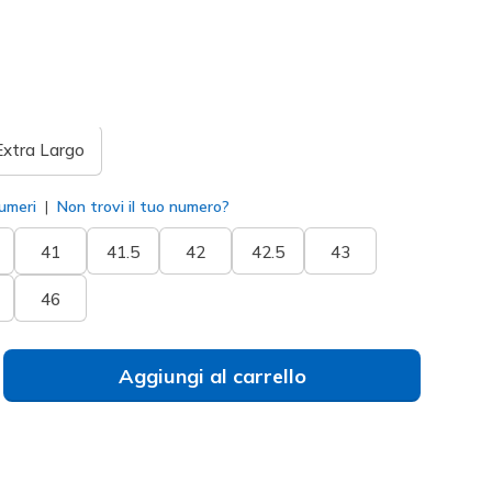
to
Extra Largo
umeri
Non trovi il tuo numero?
41
41.5
42
42.5
43
46
Aggiungi al carrello