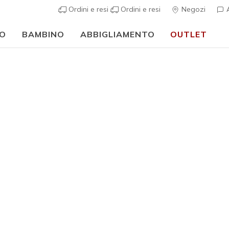
Ordini e resi
Ordini e resi
Negozi
A
O
BAMBINO
ABBIGLIAMENTO
OUTLET
o a scuola:
ACQUISTA ORA
Uomo
Skechers 
5
Valutazione clie
€ 95,00
i
Colore
Nero
(#