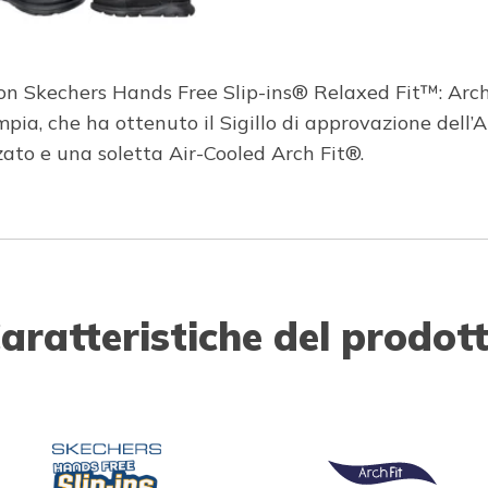
à con Skechers Hands Free Slip-ins® Relaxed Fit™: Arc
pia, che ha ottenuto il Sigillo di approvazione dell’
zato e una soletta Air-Cooled Arch Fit®.
aratteristiche del prodot