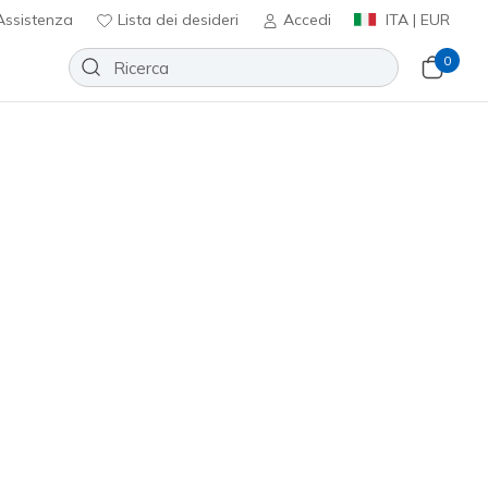
ssistenza
Lista dei desideri
Accedi
ITA | EUR
0
Slip-ins: Arch Fit Garza - Umar
Aggiungi alla lista dei desideri
4 recensioni
nte 4 su 5
ncl. IVA
205518
BLK
)