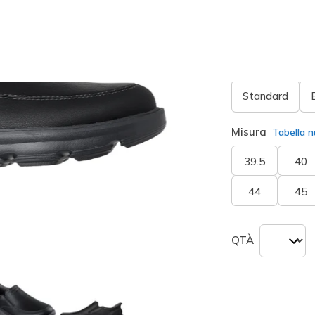
seleziona
Larghezza
Standard
Misura
Tabella n
39.5
40
44
45
QTÀ