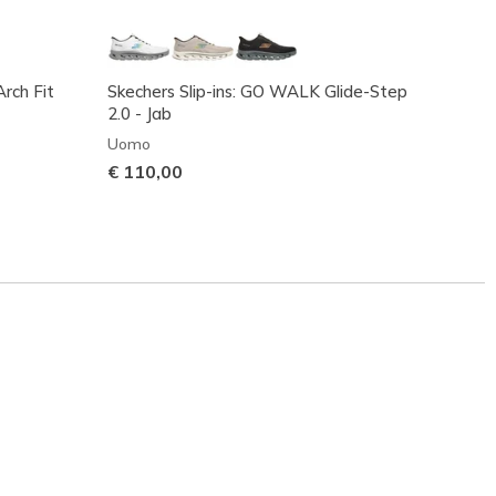
Arch Fit
Skechers Slip-ins: GO WALK Glide-Step
Glide-
2.0 - Jab
Uomo
Uomo
€ 80,
€ 110,00