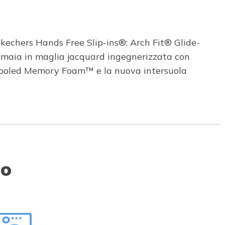
Skechers Hands Free Slip-ins®: Arch Fit® Glide-
tomaia in maglia jacquard ingegnerizzata con
ir-Cooled Memory Foam™ e la nuova intersuola
to