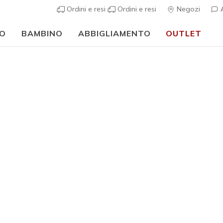
Ordini e resi
Ordini e resi
Negozi
A
O
BAMBINO
ABBIGLIAMENTO
OUTLET
⭐
Skechers VIP:
reso gratuito entro 45 giorni per i memberi
Iscriviti
⭐
Uomo
Skechers 
2
Valutazione clie
€ 115,0
Colore
Talpa / N