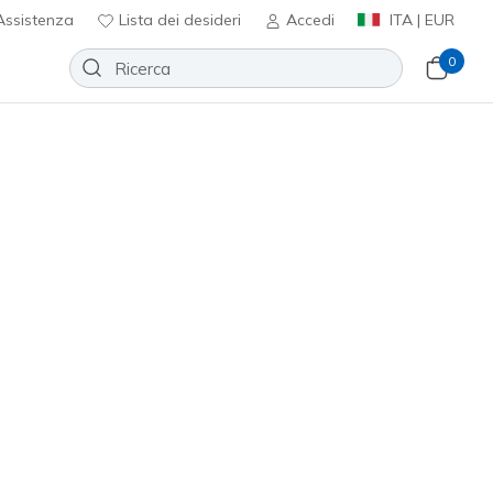
ssistenza
Lista dei desideri
Accedi
ITA | EUR
0
Slip-ins: Arch Fit Glide-Step Pro
Aggiungi alla lista dei desideri
40 recensioni
nte 4,9 su 5
0
incl. IVA
ero
(#
233110
TPBK
)