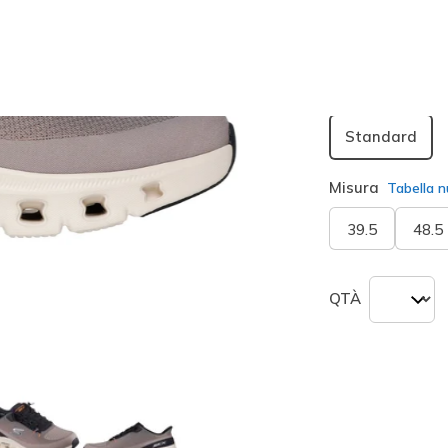
seleziona
Larghezza
Standard
Misura
Tabella n
39.5
48.5
QTÀ