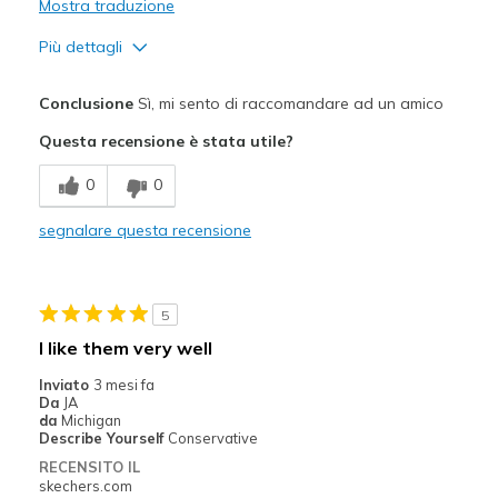
Mostra traduzione
Più dettagli
Pregi
Conclusione
Sì, mi sento di raccomandare ad un amico
Attractive Design
Questa recensione è stata utile?
Breathe Well
0
0
Comfortable
segnalare questa recensione
Durable
Migliori Utilizzi:
5
Casual Wear
I like them very well
View On Shoes
I'm Into Shoes
Inviato
3 mesi fa
Da
JA
da
Michigan
Describe Yourself
Conservative
RECENSITO IL
skechers.com