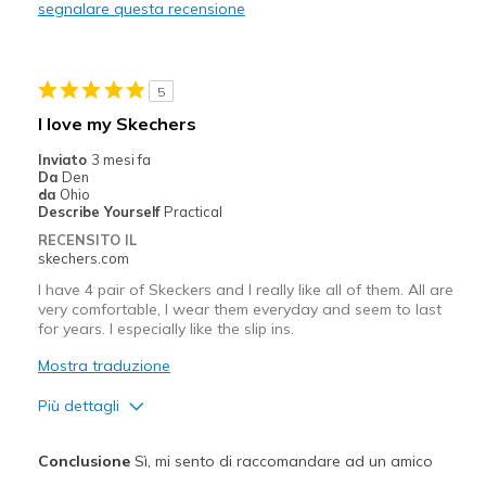
segnalare questa recensione
Wear Out Quickly
outer sole needs more thicker grooves
5
Migliori Utilizzi:
I love my Skechers
Casual Wear
Inviato
3 mesi fa
Da
Den
Width
Feels too narrow
da
Ohio
Describe Yourself
Practical
Sizing
Feels true to size
RECENSITO IL
View On Shoes
Shoes are for Wearing
skechers.com
I have 4 pair of Skeckers and I really like all of them. All are
very comfortable, I wear them everyday and seem to last
for years. I especially like the slip ins.
Mostra traduzione
Più dettagli
Pregi
Conclusione
Sì, mi sento di raccomandare ad un amico
Comfortable