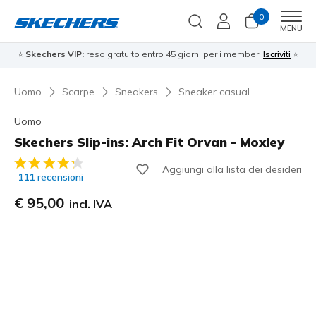
0
Men
MENU
⭐
Skechers VIP:
reso gratuito entro 45 giorni per i memberi
Iscriviti
⭐
Uomo
Scarpe
Sneakers
Sneaker casual
Uomo
Skechers Slip-ins: Arch Fit Orvan - Moxley
Valutazione cliente 3,2 su 5
Aggiungi alla lista dei desideri
111 recensioni
€ 95,00
incl. IVA