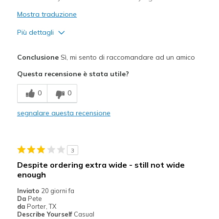
Mostra traduzione
Più dettagli
Pregi
Conclusione
Sì, mi sento di raccomandare ad un amico
Attractive Design
Questa recensione è stata utile?
Comfortable
0
0
Stylish
segnalare questa recensione
Migliori Utilizzi:
Casual Wear
3
Going Out
Despite ordering extra wide - still not wide
enough
Width
Feels true to width
Sizing
Feels true to size
Inviato
20 giorni fa
Da
Pete
View On Shoes
Shoes are for Wearing
da
Porter, TX
Describe Yourself
Casual