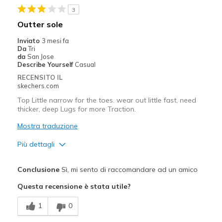
3
Outter sole
Inviato
3 mesi fa
Da
Tri
da
San Jose
Describe Yourself
Casual
RECENSITO IL
skechers.com
Top Little narrow for the toes. wear out little fast, need
thicker, deep Lugs for more Traction.
Mostra traduzione
Più dettagli
Pregi
Conclusione
Sì, mi sento di raccomandare ad un amico
Attractive Design
Questa recensione è stata utile?
Comfortable
1
0
Difetti