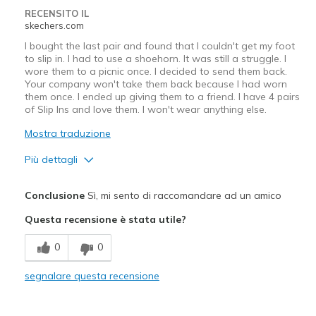
RECENSITO IL
skechers.com
I bought the last pair and found that I couldn't get my foot
to slip in. I had to use a shoehorn. It was still a struggle. I
wore them to a picnic once. I decided to send them back.
Your company won't take them back because I had worn
them once. I ended up giving them to a friend. I have 4 pairs
of Slip Ins and love them. I won't wear anything else.
Mostra traduzione
Più dettagli
Width
Feels too narrow
Conclusione
Sì, mi sento di raccomandare ad un amico
Sizing
Feels full size too small
Questa recensione è stata utile?
View On Shoes
Shoes are for Wearing
0
0
segnalare questa recensione