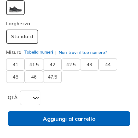
selezionato
Larghezza
Standard
Misura
Tabella numeri
Non trovi il tuo numero?
41
41.5
42
42.5
43
44
45
46
47.5
QTÀ
Aggiungi al carrello