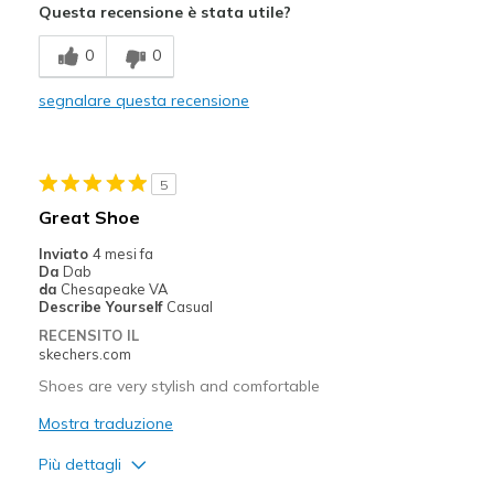
Questa recensione è stata utile?
Migliori Utilizzi:
0
0
Casual Wear
segnalare questa recensione
Going Out
Special Occasions
5
Travel
Great Shoe
Width
Feels true to width
Inviato
4 mesi fa
Da
Dab
Sizing
Feels true to size
da
Chesapeake VA
View On Shoes
Shoes are for Wearing
Describe Yourself
Casual
RECENSITO IL
skechers.com
Shoes are very stylish and comfortable
Mostra traduzione
Più dettagli