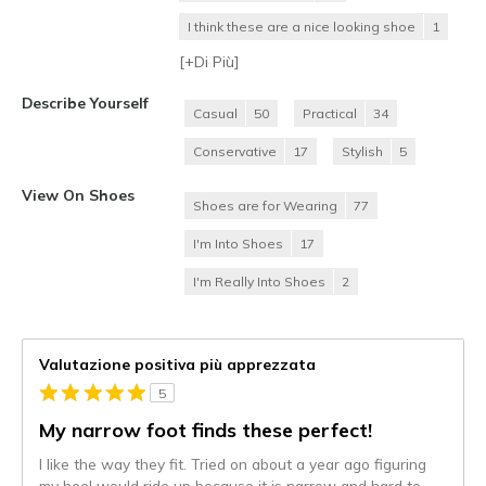
I think these are a nice looking shoe
1
[+
Di Più
]
Describe Yourself
Casual
50
Practical
34
Conservative
17
Stylish
5
View On Shoes
Shoes are for Wearing
77
I'm Into Shoes
17
I'm Really Into Shoes
2
Valutazione positiva più apprezzata
5
My narrow foot finds these perfect!
I like the way they fit. Tried on about a year ago figuring
my heel would ride up because it is narrow and hard to