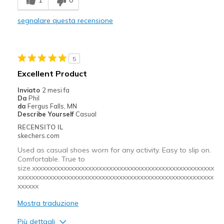
Feet hurt; too tight
segnalare questa recensione
Width
Feels too narrow
Sizing
Feels full size too small
5
Excellent Product
Inviato
2 mesi fa
Da
Phil
da
Fergus Falls, MN
Describe Yourself
Casual
RECENSITO IL
skechers.com
Used as casual shoes worn for any activity. Easy to slip on.
Comfortable. True to
size.xxxxxxxxxxxxxxxxxxxxxxxxxxxxxxxxxxxxxxxxxxxxxxxxxxxx
xxxxxxxxxxxxxxxxxxxxxxxxxxxxxxxxxxxxxxxxxxxxxxxxxxxxxxxx
xxxxxx
Mostra traduzione
Più dettagli