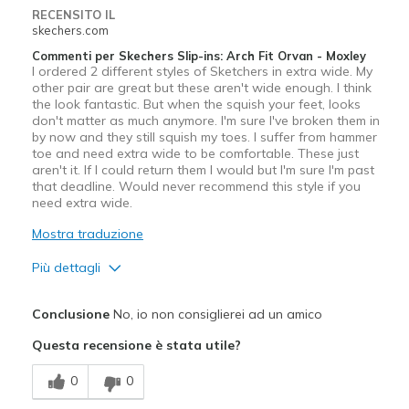
RECENSITO IL
skechers.com
Commenti per Skechers Slip-ins: Arch Fit Orvan - Moxley
I ordered 2 different styles of Sketchers in extra wide. My
other pair are great but these aren't wide enough. I think
the look fantastic. But when the squish your feet, looks
don't matter as much anymore. I'm sure I've broken them in
by now and they still squish my toes. I suffer from hammer
toe and need extra wide to be comfortable. These just
aren't it. If I could return them I would but I'm sure I'm past
that deadline. Would never recommend this style if you
need extra wide.
Mostra traduzione
Più dettagli
Pregi
Conclusione
No, io non consiglierei ad un amico
Attractive Design
Questa recensione è stata utile?
Migliori Utilizzi:
0
0
Special Occasions