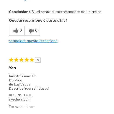
Pregi
Conclusione
Sì, mi sento di raccomandare ad un amico
Attractive Design
Questa recensione è stata utile?
Breathe Well
0
0
Comfortable
segnalare questa recensione
Durable
Stylish
5
Migliori Utilizzi:
Yes
Casual Wear
Inviato
2 mesi fa
Da
Mick
Width
Feels true to width
da
Las Vegas
Describe Yourself
Casual
Sizing
Feels true to size
RECENSITO IL
View On Shoes
Shoes are for Wearing
skechers.com
For work shoes