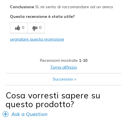
Pregi
Conclusione
Sì, mi sento di raccomandare ad un amico
Attractive Design
Questa recensione è stata utile?
Comfortable
0
0
Durable
segnalare questa recensione
Stylish
Difetti
Recensioni mostrate
1-10
Need Break In
Torna all'Inizio
Migliori Utilizzi:
Successivo
»
Casual Wear
Cosa vorresti sapere su
Going Out
questo prodotto?
Travel
Ask a Question
Width
Feels too narrow
Sizing
Feels true to size