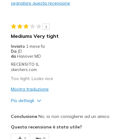
segnalare questa recensione
Width
Feels too narrow
Sizing
Feels true to size
View On Shoes
Shoes are for Wearing
3
Mediums Very tight
Inviato
1 mese fa
Da
JD
da
Hanover MD
RECENSITO IL
skechers.com
Too tight. Looks nice
Mostra traduzione
Più dettagli
Pregi
Conclusione
No, io non consiglierei ad un amico
Stylish
Questa recensione è stata utile?
Difetti
1
0