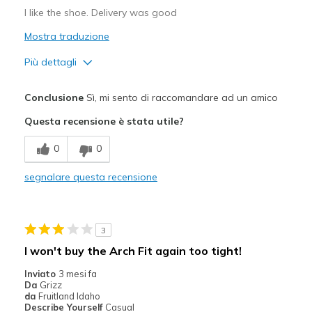
I like the shoe. Delivery was good
Mostra traduzione
Più dettagli
Pregi
Conclusione
Sì, mi sento di raccomandare ad un amico
Attractive Design
Questa recensione è stata utile?
Comfortable
0
0
Migliori Utilizzi:
segnalare questa recensione
Casual Wear
Width
Feels true to width
3
Sizing
Feels true to size
I won't buy the Arch Fit again too tight!
View On Shoes
Shoes are for Wearing
Inviato
3 mesi fa
Da
Grizz
da
Fruitland Idaho
Describe Yourself
Casual