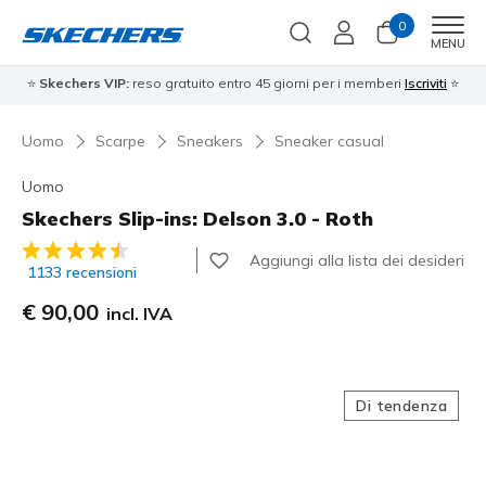
0
Men
MENU
⭐
Skechers VIP:
reso gratuito entro 45 giorni per i memberi
Iscriviti
⭐
Uomo
Scarpe
Sneakers
Sneaker casual
Uomo
Skechers Slip-ins: Delson 3.0 - Roth
Valutazione cliente 3,9 su 5
Aggiungi alla lista dei desideri
1133 recensioni
€ 90,00
incl. IVA
Di tendenza