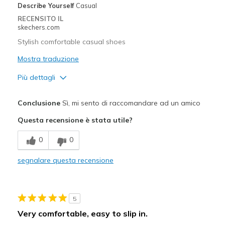
Describe Yourself
Casual
Travel
RECENSITO IL
skechers.com
Width
Feels true to width
Stylish comfortable casual shoes
Sizing
Feels true to size
Mostra traduzione
View On Shoes
Shoes are for Wearing
Più dettagli
Pregi
Conclusione
Sì, mi sento di raccomandare ad un amico
Attractive Design
Questa recensione è stata utile?
Breathe Well
0
0
Comfortable
segnalare questa recensione
Durable
Stylish
5
Migliori Utilizzi:
Very comfortable, easy to slip in.
Casual Wear