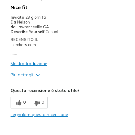
Migliori Utilizzi:
Nice fit
Casual Wear
Inviato
29 giorni fa
Da
Nelson
Width
Feels true to width
da
Lawrenceville GA
Describe Yourself
Casual
Sizing
Feels true to size
RECENSITO IL
View On Shoes
Shoes are for Wearing
skechers.com
.......
Mostra traduzione
Più dettagli
Pregi
Questa recensione è stata utile?
Attractive Design
0
0
Comfortable
segnalare questa recensione
Migliori Utilizzi:
Casual Wear