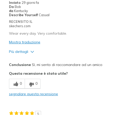
Inviato
29 giorni fa
Da
Bob
Travel
da
Kentucky
Describe Yourself
Casual
Width
Feels true to width
RECENSITO IL
skechers.com
Sizing
Feels true to size
View On Shoes
Shoes are for Wearing
Wear every day. Very comfortable.
Mostra traduzione
Più dettagli
Pregi
Conclusione
Sì, mi sento di raccomandare ad un amico
Attractive Design
Questa recensione è stata utile?
Breathe Well
0
0
Comfortable
segnalare questa recensione
Durable
Stylish
5