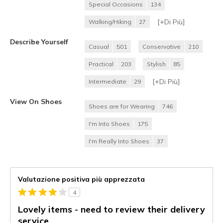
Special Occasions
134
[+
Di Più
]
Walking/Hiking
27
Describe Yourself
Casual
501
Conservative
210
Practical
203
Stylish
85
[+
Di Più
]
Intermediate
29
View On Shoes
Shoes are for Wearing
746
I'm Into Shoes
175
I'm Really Into Shoes
37
Valutazione positiva più apprezzata
4
Lovely items - need to review their delivery
service