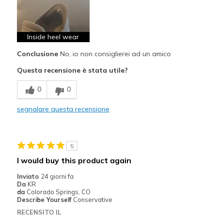
Difetti
Wear Out Quickly
Inside heel wear
Migliori Utilizzi:
Conclusione
No, io non consiglierei ad un amico
Casual Wear
Questa recensione è stata utile?
Width
Feels true to width
0
0
Sizing
Feels true to size
segnalare questa recensione
View On Shoes
Shoes are for Wearing
5
I would buy this product again
Inviato
24 giorni fa
Da
KR
da
Colorado Springs, CO
Describe Yourself
Conservative
RECENSITO IL