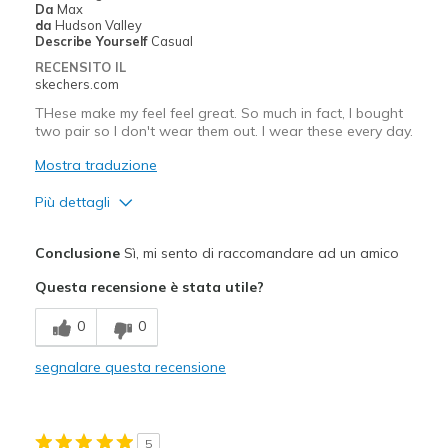
Da
Max
Sizing
Feels true to size
da
Hudson Valley
View On Shoes
Shoes are for Wearing
Describe Yourself
Casual
RECENSITO IL
skechers.com
THese make my feel feel great. So much in fact, I bought
two pair so I don't wear them out. I wear these every day.
Mostra traduzione
Più dettagli
Pregi
Conclusione
Sì, mi sento di raccomandare ad un amico
Comfortable
Questa recensione è stata utile?
Stylish
0
0
Migliori Utilizzi:
segnalare questa recensione
Casual Wear
Going Out
5