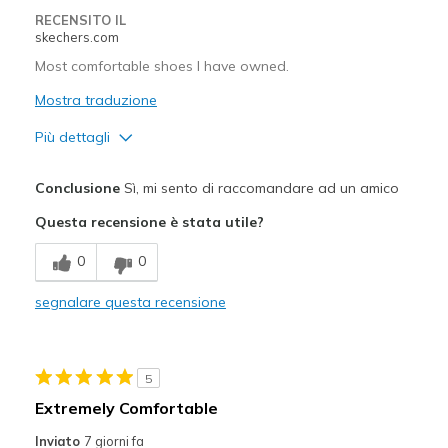
RECENSITO IL
skechers.com
Most comfortable shoes I have owned.
Mostra traduzione
Più dettagli
Pregi
Conclusione
Sì, mi sento di raccomandare ad un amico
Attractive Design
Questa recensione è stata utile?
Comfortable
0
0
Stylish
segnalare questa recensione
Migliori Utilizzi:
Casual Wear
5
Going Out
Extremely Comfortable
Width
Feels true to width
Inviato
7 giorni fa