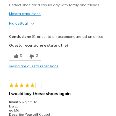
Perfect shoe for a casual day with family and friends.
Mostra traduzione
Più dettagli
Pregi
Conclusione
Sì, mi sento di raccomandare ad un amico
Attractive Design
Questa recensione è stata utile?
Comfortable
0
0
Stylish
segnalare questa recensione
Migliori Utilizzi:
Casual Wear
5
Going Out
I would buy these shoes again
Inviato
6 giorni fa
Da
Ebl
da
Md
Describe Yourself
Casual