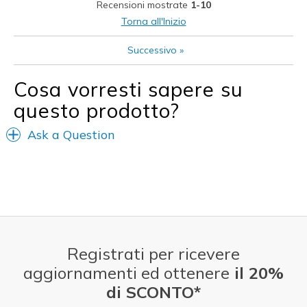
Recensioni mostrate
1-10
Going Out
Torna all'Inizio
Width
Feels true to width
Successivo
»
Sizing
Feels true to size
Cosa vorresti sapere su
questo prodotto?
Ask a Question
Registrati per ricevere
aggiornamenti ed ottenere
il 20%
di SCONTO*