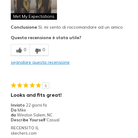
Breathe Well
Comfortable
Met My Expectations
Conclusione
Sì, mi sento di raccomandare ad un amico
Durable
Questa recensione è stata utile?
Stylish
0
0
Migliori Utilizzi:
Boat Shoe
segnalare questa recensione
Casual Wear
Going Out
5
Looks and fits great!
Travel
Inviato
22 giorni fa
Width
Da
Mike
Feels true to width
da
Winston Salem, NC
Sizing
Feels true to size
Describe Yourself
Casual
View On Shoes
Shoes are for Wearing
RECENSITO IL
skechers.com