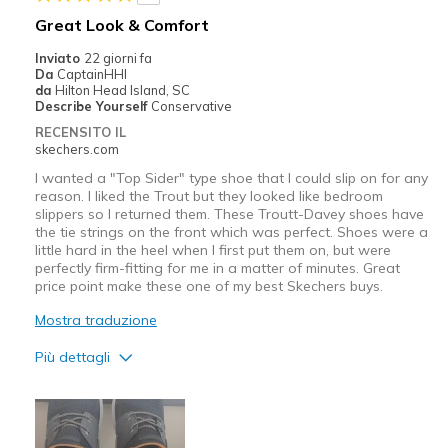
Travel
Great Look & Comfort
Width
Feels true to width
Inviato
22 giorni fa
Da
CaptainHHI
Sizing
Feels true to size
da
Hilton Head Island, SC
View On Shoes
Shoes are for Wearing
Describe Yourself
Conservative
RECENSITO IL
skechers.com
I wanted a "Top Sider" type shoe that I could slip on for any
reason. I liked the Trout but they looked like bedroom
slippers so I returned them. These Troutt-Davey shoes have
the tie strings on the front which was perfect. Shoes were a
little hard in the heel when I first put them on, but were
perfectly firm-fitting for me in a matter of minutes. Great
price point make these one of my best Skechers buys.
Mostra traduzione
Più dettagli
Pregi
Attractive Design