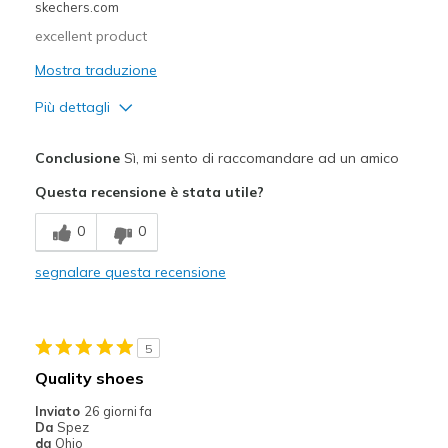
skechers.com
excellent product
Mostra traduzione
Più dettagli
Pregi
Conclusione
Sì, mi sento di raccomandare ad un amico
Attractive Design
Questa recensione è stata utile?
Breathe Well
0
0
Comfortable
segnalare questa recensione
Durable
Stylish
5
Migliori Utilizzi:
Quality shoes
Casual Wear
Inviato
26 giorni fa
Da
Spez
Going Out
da
Ohio