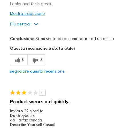
Looks and feels great.
Mostra traduzione
Più dettagli
Pregi
Conclusione
Sì, mi sento di raccomandare ad un amico
Attractive Design
Questa recensione è stata utile?
Comfortable
0
0
Stylish
segnalare questa recensione
Migliori Utilizzi:
Casual Wear
3
Travel
Product wears out quickly.
Width
Feels true to width
Inviato
22 giorni fa
Da
Greybeard
Sizing
Feels true to size
da
Halifax canada
View On Shoes
Shoes are for Wearing
Describe Yourself
Casual