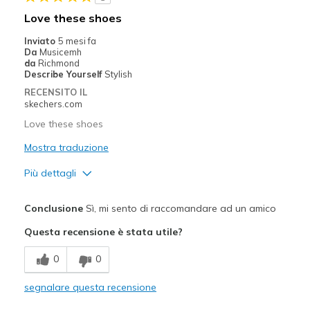
Travel
Love these shoes
View On Shoes
I'm Into Shoes
Inviato
5 mesi fa
Da
Musicemh
da
Richmond
Describe Yourself
Stylish
RECENSITO IL
skechers.com
Love these shoes
Mostra traduzione
Più dettagli
Pregi
Conclusione
Sì, mi sento di raccomandare ad un amico
Attractive Design
Questa recensione è stata utile?
Breathe Well
0
0
Comfortable
segnalare questa recensione
Durable