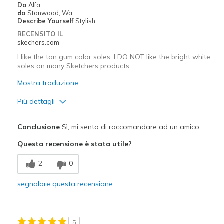
Da
Alfa
Width
Feels true to width
da
Stanwood, Wa.
Describe Yourself
Stylish
Sizing
Feels true to size
RECENSITO IL
View On Shoes
Shoes are for Wearing
skechers.com
I like the tan gum color soles. I DO NOT like the bright white
soles on many Sketchers products.
Mostra traduzione
Più dettagli
Pregi
Conclusione
Sì, mi sento di raccomandare ad un amico
Attractive Design
Questa recensione è stata utile?
Stylish
2
0
Migliori Utilizzi:
segnalare questa recensione
Casual Wear
Going Out
5