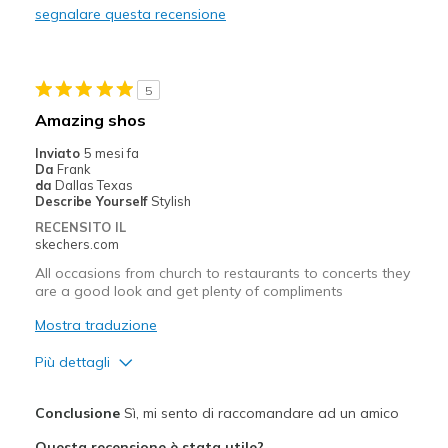
segnalare questa recensione
Width
Feels true to width
Sizing
Feels true to size
View On Shoes
Shoes are for Wearing
5
Amazing shos
Inviato
5 mesi fa
Da
Frank
da
Dallas Texas
Describe Yourself
Stylish
RECENSITO IL
skechers.com
All occasions from church to restaurants to concerts they
are a good look and get plenty of compliments
Mostra traduzione
Più dettagli
Pregi
Conclusione
Sì, mi sento di raccomandare ad un amico
Attractive Design
Questa recensione è stata utile?