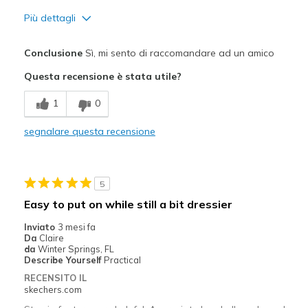
Più dettagli
Pregi
Conclusione
Sì, mi sento di raccomandare ad un amico
Attractive Design
Questa recensione è stata utile?
Comfortable
1
0
Durable
segnalare questa recensione
Migliori Utilizzi:
Casual Wear
5
Going Out
Easy to put on while still a bit dressier
Travel
Inviato
3 mesi fa
Da
Claire
Width
Feels true to width
da
Winter Springs, FL
Describe Yourself
Practical
Sizing
Feels true to size
RECENSITO IL
View On Shoes
Shoes are for Wearing
skechers.com