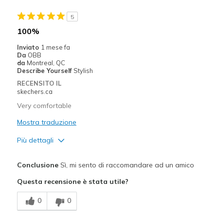
Stylish
5
Migliori Utilizzi:
100%
Casual Wear
Inviato
1 mese fa
Da
OBB
Going Out
da
Montreal, QC
Describe Yourself
Stylish
Special Occasions
RECENSITO IL
skechers.ca
Travel
Very comfortable
Width
Feels true to width
Mostra traduzione
Sizing
Feels half size too big
Più dettagli
View On Shoes
I'm Really Into Shoes
Pregi
Conclusione
Sì, mi sento di raccomandare ad un amico
Attractive Design
Questa recensione è stata utile?
Breathe Well
0
0
Comfortable