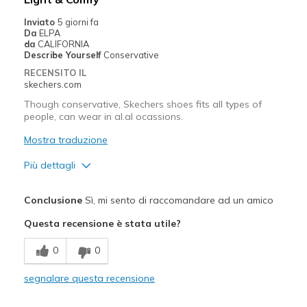
Inviato
5 giorni fa
Da
ELPA
da
CALIFORNIA
Describe Yourself
Conservative
RECENSITO IL
skechers.com
Though conservative, Skechers shoes fits all types of
people, can wear in al.al ocassions.
Mostra traduzione
Più dettagli
Pregi
Conclusione
Sì, mi sento di raccomandare ad un amico
Attractive Design
Questa recensione è stata utile?
Breathe Well
0
0
Comfortable
segnalare questa recensione
Durable