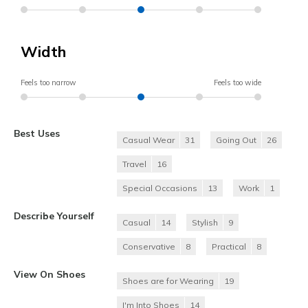
Width
Feels too narrow
Feels too wide
Best Uses
Casual Wear
31
Going Out
26
Travel
16
Special Occasions
13
Work
1
Describe Yourself
Casual
14
Stylish
9
Conservative
8
Practical
8
View On Shoes
Shoes are for Wearing
19
I'm Into Shoes
14