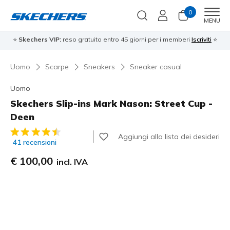
0
Men
MENU
⭐
Skechers VIP:
reso gratuito entro 45 giorni per i memberi
Iscriviti
⭐
Uomo
Scarpe
Sneakers
Sneaker casual
Uomo
Skechers Slip-ins Mark Nason: Street Cup -
Deen
Valutazione cliente 5 su 5
Aggiungi alla lista dei desideri
41 recensioni
€ 100,00
incl. IVA