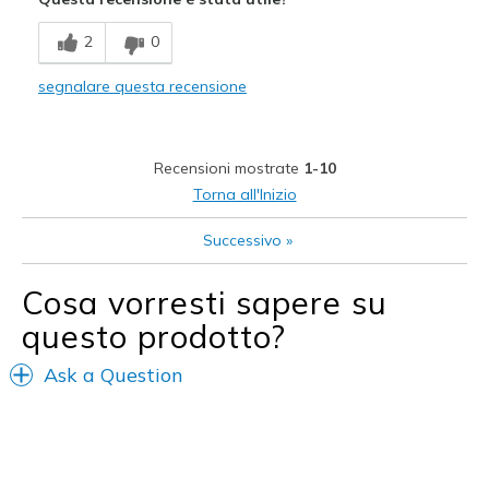
Durable
2
0
Stylish
segnalare questa recensione
Difetti
Need Break In
Recensioni mostrate
1-10
Migliori Utilizzi:
Torna all'Inizio
Casual Wear
Successivo
»
Going Out
Cosa vorresti sapere su
Special Occasions
questo prodotto?
Width
Feels too narrow
Ask a Question
Sizing
Feels true to size
View On Shoes
Shoes are for Wearing