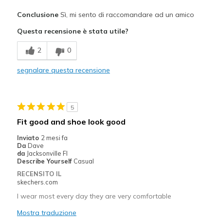
Pregi
Conclusione
Sì, mi sento di raccomandare ad un amico
Attractive Design
Questa recensione è stata utile?
Stylish
2
0
Migliori Utilizzi:
segnalare questa recensione
Casual Wear
Going Out
5
Special Occasions
Fit good and shoe look good
Travel
Inviato
2 mesi fa
Da
Dave
da
Jacksonville Fl
Describe Yourself
Casual
RECENSITO IL
skechers.com
I wear most every day they are very comfortable
Mostra traduzione