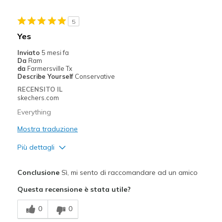
Stylish
5
Migliori Utilizzi:
Yes
Casual Wear
Inviato
5 mesi fa
Da
Ram
Going Out
da
Farmersville Tx
Describe Yourself
Conservative
Special Occasions
RECENSITO IL
skechers.com
Travel
Everything
Width
Feels true to width
Mostra traduzione
Sizing
Feels true to size
Più dettagli
View On Shoes
I'm Into Shoes
Pregi
Conclusione
Sì, mi sento di raccomandare ad un amico
Comfortable
Questa recensione è stata utile?
Migliori Utilizzi:
0
0
Going Out