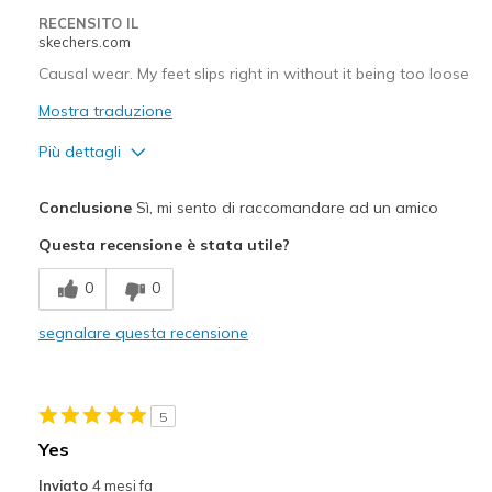
Width
Feels true to width
RECENSITO IL
skechers.com
Sizing
Feels true to size
View On Shoes
Shoes are for Wearing
Causal wear. My feet slips right in without it being too loose
Mostra traduzione
Più dettagli
Pregi
Conclusione
Sì, mi sento di raccomandare ad un amico
Attractive Design
Questa recensione è stata utile?
Breathe Well
0
0
Comfortable
segnalare questa recensione
Stylish
Migliori Utilizzi:
5
Casual Wear
Yes
Travel
Inviato
4 mesi fa