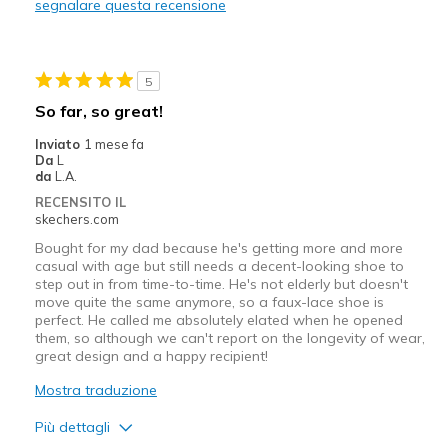
segnalare questa recensione
Durable
Stylish
5
Migliori Utilizzi:
So far, so great!
Casual Wear
Inviato
1 mese fa
Da
L
Going Out
da
L.A.
RECENSITO IL
Special Occasions
skechers.com
Travel
Bought for my dad because he's getting more and more
casual with age but still needs a decent-looking shoe to
step out in from time-to-time. He's not elderly but doesn't
Width
Feels true to width
move quite the same anymore, so a faux-lace shoe is
Sizing
Feels true to size
perfect. He called me absolutely elated when he opened
them, so although we can't report on the longevity of wear,
View On Shoes
I'm Really Into Shoes
great design and a happy recipient!
Mostra traduzione
Più dettagli