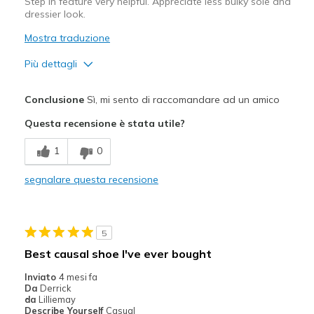
Step in feature very helpful. Appreciate less bulky sole and
dressier look.
Mostra traduzione
Più dettagli
Pregi
Conclusione
Sì, mi sento di raccomandare ad un amico
Attractive Design
Questa recensione è stata utile?
Breathe Well
1
0
Comfortable
segnalare questa recensione
Stylish
Migliori Utilizzi:
5
Casual Wear
Best causal shoe I've ever bought
Going Out
Inviato
4 mesi fa
Da
Derrick
Travel
da
Lilliemay
Describe Yourself
Casual