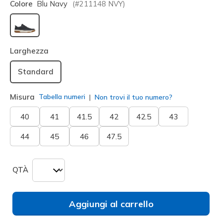
Colore
Blu Navy
(#
211148
NVY
)
selezionato
Larghezza
Standard
Misura
Tabella numeri
Non trovi il tuo numero?
40
41
41.5
42
42.5
43
44
45
46
47.5
QTÀ
Aggiungi al carrello