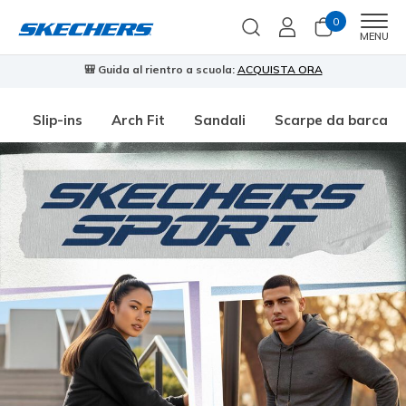
0
Men
MENU
🎒 Guida al rientro a scuola:
ACQUISTA ORA
⭐
Slip-ins
Arch Fit
Sandali
Scarpe da barca