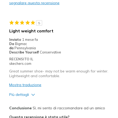
segnalare questa recensione
No grips
Poor Cushioning
5
Poor Quality
Light weight comfort
Migliori Utilizzi:
Inviato
1 mese fa
Da
Bigmac
None
da
Pennsylvania
Describe Yourself
Conservative
Width
Feels true to width
RECENSITO IL
Sizing
Feels half size too big
skechers.com
Great summer shoe- may not be warm enough for winter.
Lightweight and comfortable.
Mostra traduzione
Più dettagli
Pregi
Conclusione
Sì, mi sento di raccomandare ad un amico
Comfortable
Questa recensione è stata utile?