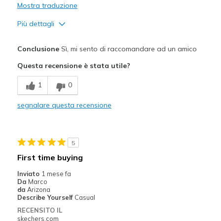
Mostra traduzione
Più dettagli
Pregi
Conclusione
Sì, mi sento di raccomandare ad un amico
Attractive Design
Questa recensione è stata utile?
Breathe Well
1
0
Comfortable
segnalare questa recensione
Durable
Stylish
5
Migliori Utilizzi:
First time buying
Casual Wear
Inviato
1 mese fa
Da
Marco
Travel
da
Arizona
Describe Yourself
Casual
Width
Feels true to width
RECENSITO IL
skechers.com
Sizing
Feels true to size