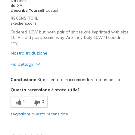
Da
cinhin
da
GA
Describe Yourself
Casual
RECENSITO IL
skechers.com
Ordered 10W but both pair of shoes are imprinted with size
10. His old pairs, same way. Are they truly 10W? I couldn't
say.
Mostra traduzione
Più dettagli
Pregi
Conclusione
Sì, mi sento di raccomandare ad un amico
Attractive Design
Questa recensione è stata utile?
Breathe Well
2
0
Comfortable
segnalare questa recensione
Durable
Migliori Utilizzi: