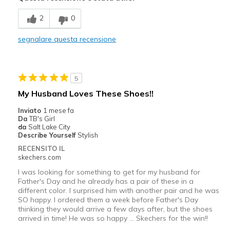
Migliori Utilizzi:
2
0
Casual Wear
segnalare questa recensione
Width
Feels true to width
Sizing
Feels half size too big
View On Shoes
Shoes are for Wearing
5
My Husband Loves These Shoes!!
Inviato
1 mese fa
Da
TB's Girl
da
Salt Lake City
Describe Yourself
Stylish
RECENSITO IL
skechers.com
I was looking for something to get for my husband for
Father's Day and he already has a pair of these in a
different color. I surprised him with another pair and he was
SO happy. I ordered them a week before Father's Day
thinking they would arrive a few days after, but the shoes
arrived in time! He was so happy … Skechers for the win!!