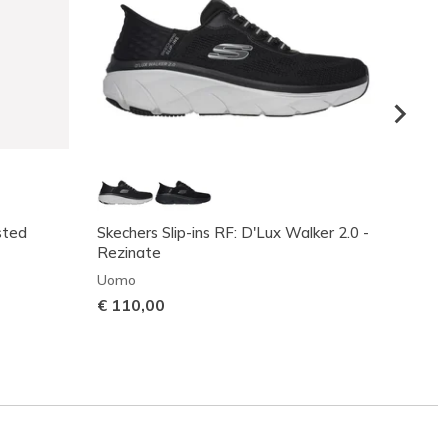
sted
Skechers Slip-ins RF: D'Lux Walker 2.0 -
Skeche
Rezinate
Away
Uomo
Uomo
€ 110,00
Prezzo
€ 100