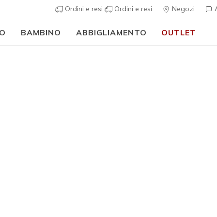
Ordini e resi
Ordini e resi
Negozi
A
O
BAMBINO
ABBIGLIAMENTO
OUTLET
o a scuola:
ACQUISTA ORA
Uomo
Track - B
6
Valutazione clie
€ 70,00
i
Colore
Grigio / 