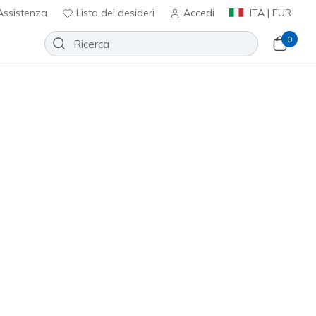
ssistenza
Lista dei desideri
Accedi
ITA | EUR
0
roader
Aggiungi alla lista dei desideri
 recensioni
nte 3,9 su 5
ncl. IVA
Nero
(#
232698
GYBK
)