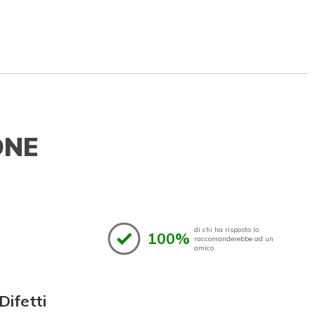
ONE
di chi ha risposto lo
100%
raccomanderebbe ad un
amico.
Difetti