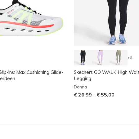
+6
lip-ins: Max Cushioning Glide-
Skechers GO WALK High Wai
berdeen
Legging
Donna
€ 26,99
-
€ 55,00