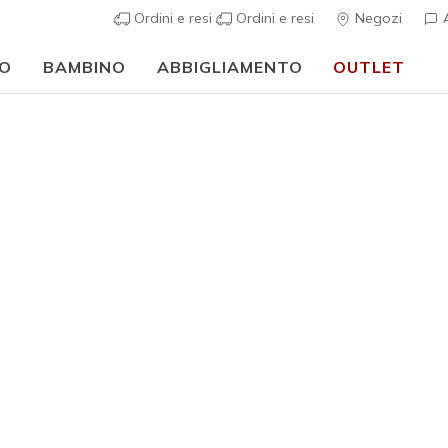
Ordini e resi
Ordini e resi
Negozi
A
O
BAMBINO
ABBIGLIAMENTO
OUTLET
⭐
Skechers VIP:
reso gratuito entro 45 giorni per i memberi
Iscriviti
⭐
Uomo
Track - S
2
Valutazione clie
€ 65,00
i
Colore
Nero
(#