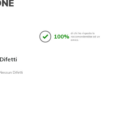
ONE
di chi ha risposto lo
100%
raccomanderebbe ad un
amico.
Difetti
Nessun Difetti