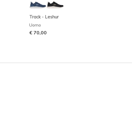
Track - Leshur
Track 
Uomo
Uomo
€ 70,00
€ 70,