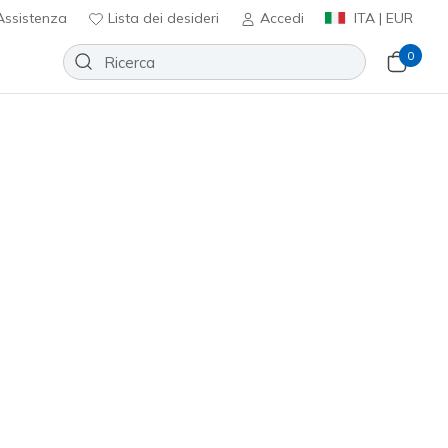
ssistenza
Lista dei desideri
Accedi
ITA | EUR
0
yntac
Aggiungi alla lista dei desideri
 recensioni
nte 5 su 5
ncl. IVA
232398
BBK
)