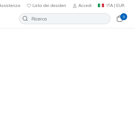
ssistenza
Lista dei desideri
Accedi
ITA | EUR
0
of: Netson - Gander
Aggiungi alla lista dei desideri
 recensioni
nte 3,7 su 5
ncl. IVA
(#
205236
BRN
)