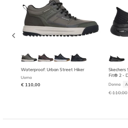
Waterproof: Urban Street Hiker
Skechers
Fit® 2 - 
Uomo
€ 110,00
Donna
A
Prezzo ri
€ 110,00