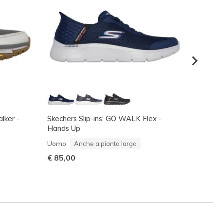
lker -
Skechers Slip-ins: GO WALK Flex -
UNO - 
Hands Up
Uomo
Uomo
Anche a pianta larga
€ 80,
€ 85,00