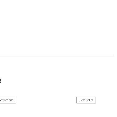
e
ermeabile
Best seller