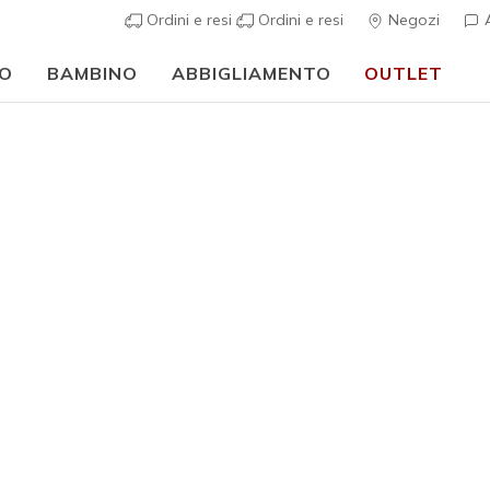
Ordini e resi
Ordini e resi
Negozi
A
O
BAMBINO
ABBIGLIAMENTO
OUTLET
🎒 Guida al rientro a scuola:
ACQUISTA ORA
Uomo
Impermeabile
Waterpro
2
Valutazione clie
€ 85,00
i
Colore
Marrone