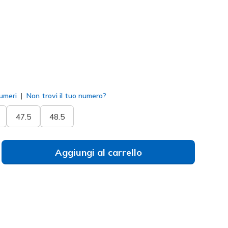
to
umeri
Non trovi il tuo numero?
47.5
48.5
Aggiungi al carrello