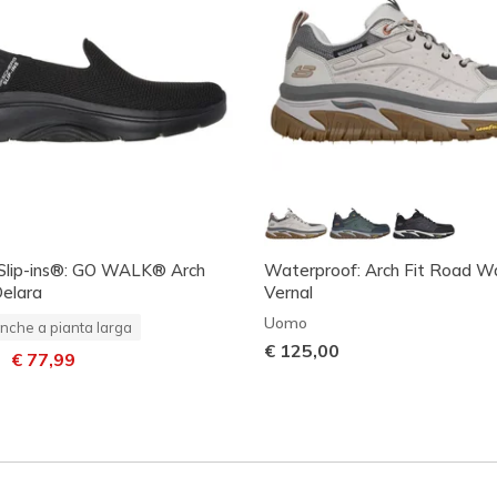
 Slip-ins®: GO WALK® Arch
Waterproof: Arch Fit Road Wa
Delara
Vernal
Uomo
nche a pianta larga
€ 125,00
dotto da
per
€ 77,99