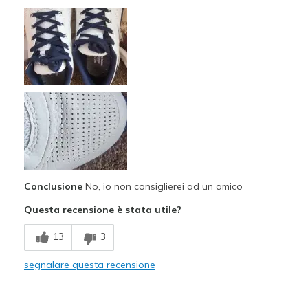
Pregi
Attractive Design
Migliori Utilizzi:
Casual Wear
View On Shoes
I'm Into Shoes
Conclusione
No, io non consiglierei ad un amico
Questa recensione è stata utile?
13
3
segnalare questa recensione