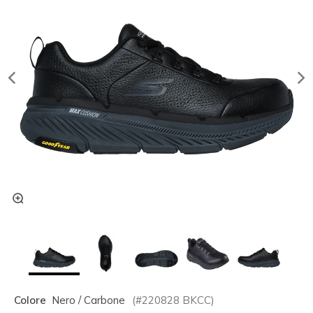
Colore
Nero / Carbone
(#
220828
BKCC
)