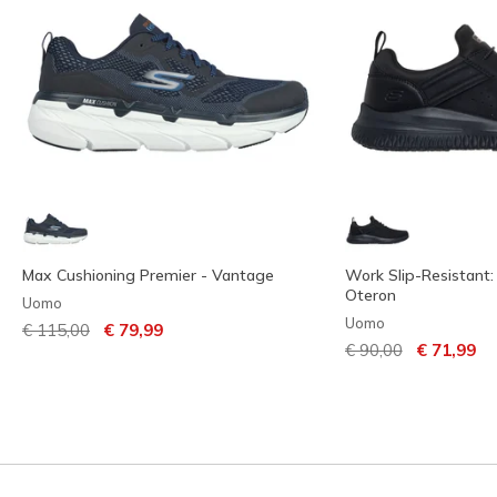
Max Cushioning Premier - Vantage
Work Slip-Resistant: 
Oteron
Uomo
Uomo
Prezzo ridotto da
per
€ 115,00
€ 79,99
Prezzo ridotto da
per
€ 90,00
€ 71,99