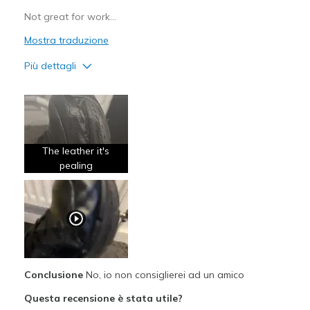
Not great for work…
Mostra traduzione
Più dettagli
Pregi
No good quality
Difetti
The leather it's
Poor Quality
pealing
Migliori Utilizzi:
Special Occasions
Width
Feels true to width
Sizing
Feels true to size
Conclusione
No, io non consiglierei ad un amico
View On Shoes
Shoes are for Wearing
Questa recensione è stata utile?