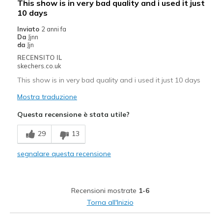
This show is in very bad quality and i used it just
10 days
Inviato
2 anni fa
Da
Jjnn
da
Jjn
RECENSITO IL
skechers.co.uk
This show is in very bad quality and i used it just 10 days
Mostra traduzione
Questa recensione è stata utile?
29
13
segnalare questa recensione
Recensioni mostrate
1-6
Torna all'Inizio