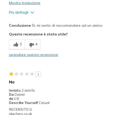
Mostra traduzione
Più dettagli
Pregi
Conclusione
Sì, mi sento di raccomandare ad un amico
Breathe Well
Questa recensione è stata utile?
Comfortable
3
4
Durable
segnalare questa recensione
I wear these particular issues to work
Stylish
1
Migliori Utilizzi:
No
Perfect for bus driving
Inviato
2 anni fa
Da
Daniel
Width
Feels true to width
da
U.K
Describe Yourself
Casual
Sizing
Feels true to size
RECENSITO IL
View On Shoes
I'm Really Into Shoes
skechers.co.uk