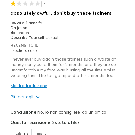
1
absolutely awful , don't buy these trainers
Inviato
1 anno fa
Da
jason
da
london
Describe Yourself
Casual
RECENSITO IL
skechers.co.uk
I never ever buy again those trainers such a waste of
money, i only used them for 2 months and they are so
uncomfortable my foot was hurting all the time whilst
wearing them.The toe got ripped after 2 months too
Mostra traduzione
Più dettagli
Difetti
Conclusione
No, io non consiglierei ad un amico
Poor Cushioning
Questa recensione è stata utile?
Poor Quality
13
2