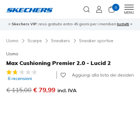
0
Men
MENU
⭐
Skechers VIP:
reso gratuito entro 45 giorni per i memberi
Iscriviti
⭐
Uomo
Scarpe
Sneakers
Sneaker sportive
Uomo
Max Cushioning Premier 2.0 - Lucid 2
Valutazione cliente 5 su 5
Aggiungi alla lista dei desideri
6 recensioni
Prezzo ridotto da
€ 115,00
per
€ 79,99
incl. IVA