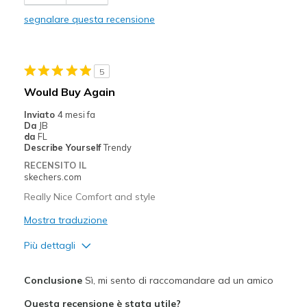
Comfortable
segnalare questa recensione
Durable
Stylish
5
Migliori Utilizzi:
Would Buy Again
Casual Wear
Inviato
4 mesi fa
Da
JB
Width
Feels true to width
da
FL
Describe Yourself
Trendy
Sizing
Feels true to size
RECENSITO IL
View On Shoes
Shoes are for Wearing
skechers.com
Really Nice Comfort and style
Mostra traduzione
Più dettagli
Pregi
Conclusione
Sì, mi sento di raccomandare ad un amico
Attractive Design
Questa recensione è stata utile?