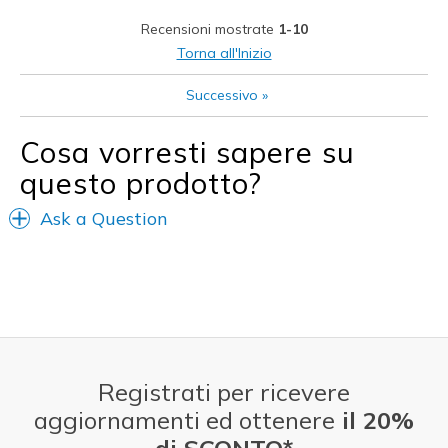
Migliori Utilizzi:
Recensioni mostrate
1-10
Casual Wear
Torna all'Inizio
Travel
Successivo
»
Width
Feels true to width
Cosa vorresti sapere su
Sizing
Feels true to size
questo prodotto?
View On Shoes
I'm Really Into Shoes
Ask a Question
Registrati per ricevere
aggiornamenti ed ottenere
il 20%
di SCONTO*