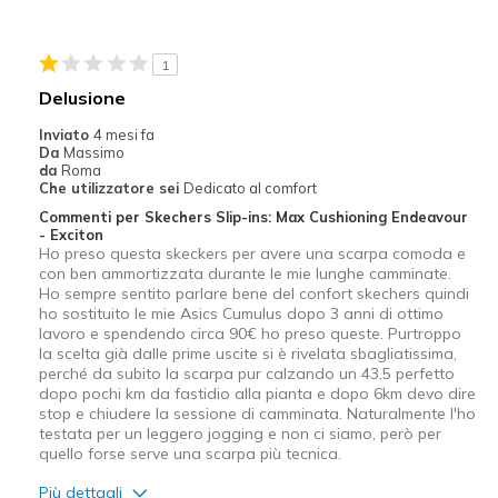
Sizing
Feels true to size
View On Shoes
Shoes are for Wearing
1
Delusione
Inviato
4 mesi fa
Da
Massimo
da
Roma
Che utilizzatore sei
Dedicato al comfort
Commenti per Skechers Slip-ins: Max Cushioning Endeavour
- Exciton
Ho preso questa skeckers per avere una scarpa comoda e
con ben ammortizzata durante le mie lunghe camminate.
Ho sempre sentito parlare bene del confort skechers quindi
ho sostituito le mie Asics Cumulus dopo 3 anni di ottimo
lavoro e spendendo circa 90€ ho preso queste. Purtroppo
la scelta già dalle prime uscite si è rivelata sbagliatissima,
perché da subito la scarpa pur calzando un 43,5 perfetto
dopo pochi km da fastidio alla pianta e dopo 6km devo dire
stop e chiudere la sessione di camminata. Naturalmente l'ho
testata per un leggero jogging e non ci siamo, però per
quello forse serve una scarpa più tecnica.
Più dettagli