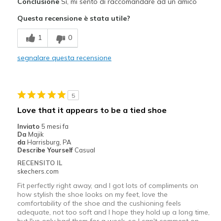
Conclusione
Sì, mi sento di raccomandare ad un amico
Attractive Design
Questa recensione è stata utile?
Breathe Well
1
0
Comfortable
segnalare questa recensione
Stylish
Difetti
5
Need Break In
Love that it appears to be a tied shoe
Migliori Utilizzi:
Inviato
5 mesi fa
Da
Majik
Casual Wear
da
Harrisburg, PA
Describe Yourself
Casual
Going Out
RECENSITO IL
skechers.com
Special Occasions
Fit perfectly right away, and I got lots of compliments on
Travel
how stylish the shoe looks on my feet, love the
comfortability of the shoe and the cushioning feels
adequate, not too soft and I hope they hold up a long time,
Width
Feels true to width
but I've only had them for a week, so I can't comment on