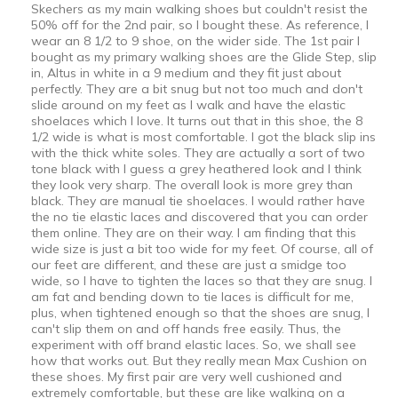
Skechers as my main walking shoes but couldn't resist the
50% off for the 2nd pair, so I bought these. As reference, I
wear an 8 1/2 to 9 shoe, on the wider side. The 1st pair I
bought as my primary walking shoes are the Glide Step, slip
in, Altus in white in a 9 medium and they fit just about
perfectly. They are a bit snug but not too much and don't
slide around on my feet as I walk and have the elastic
shoelaces which I love. It turns out that in this shoe, the 8
1/2 wide is what is most comfortable. I got the black slip ins
with the thick white soles. They are actually a sort of two
tone black with I guess a grey heathered look and I think
they look very sharp. The overall look is more grey than
black. They are manual tie shoelaces. I would rather have
the no tie elastic laces and discovered that you can order
them online. They are on their way. I am finding that this
wide size is just a bit too wide for my feet. Of course, all of
our feet are different, and these are just a smidge too
wide, so I have to tighten the laces so that they are snug. I
am fat and bending down to tie laces is difficult for me,
plus, when tightened enough so that the shoes are snug, I
can't slip them on and off hands free easily. Thus, the
experiment with off brand elastic laces. So, we shall see
how that works out. But they really mean Max Cushion on
these shoes. My first pair are very well cushioned and
extremely comfortable, but these are like walking on a