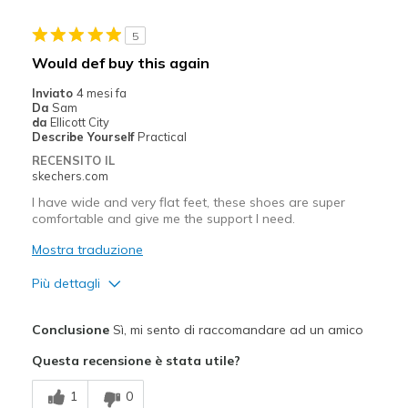
5
Would def buy this again
Inviato
4 mesi fa
Da
Sam
da
Ellicott City
Describe Yourself
Practical
RECENSITO IL
skechers.com
I have wide and very flat feet, these shoes are super
comfortable and give me the support I need.
Mostra traduzione
Più dettagli
Pregi
Conclusione
Sì, mi sento di raccomandare ad un amico
Attractive Design
Questa recensione è stata utile?
Breathe Well
1
0