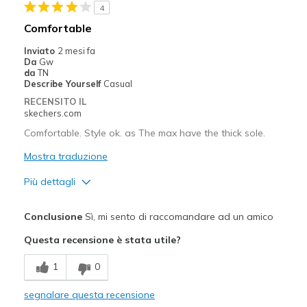
4
Difetti
Comfortable
None
Inviato
2 mesi fa
Da
Gw
Migliori Utilizzi:
da
TN
Describe Yourself
Casual
Casual Wear
RECENSITO IL
skechers.com
Going Out
Comfortable. Style ok. as The max have the thick sole.
Travel
Mostra traduzione
Width
Feels true to width
Più dettagli
Sizing
Feels true to size
Pregi
View On Shoes
Shoes are for Wearing
Conclusione
Sì, mi sento di raccomandare ad un amico
Comfortable
Questa recensione è stata utile?
Migliori Utilizzi:
1
0
Casual Wear
segnalare questa recensione
Width
Feels true to width