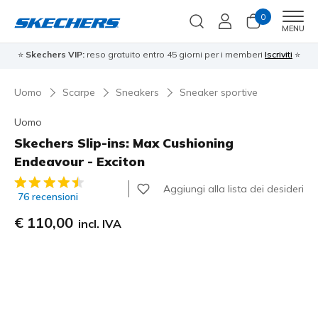
0
Men
MENU
⭐
Skechers VIP:
reso gratuito entro 45 giorni per i memberi
Iscriviti
⭐
Uomo
Scarpe
Sneakers
Sneaker sportive
Uomo
Skechers Slip-ins: Max Cushioning
Endeavour - Exciton
Valutazione cliente 3,1 su 5
Aggiungi alla lista dei desideri
76 recensioni
€ 110,00
incl. IVA