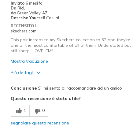
Inviato
6 mesi fa
Da
RicL
da
Green Valley, AZ
Describe Yourself
Casual
RECENSITO IL
skechers.com
This pair increased my Skechers collection to 32 and they're
one of the most comfortable of all of them. Understated but
still sharp!! LOVE 'EM!!
Mostra traduzione
Più dettagli
Pregi
Conclusione
Sì, mi sento di raccomandare ad un amico
Attractive Design
Questa recensione è stata utile?
Breathe Well
1
0
Comfortable
segnalare questa recensione
Stylish