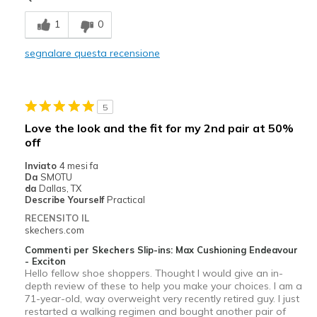
Breathe Well
1
0
Comfortable
segnalare questa recensione
Durable
Stylish
5
Migliori Utilizzi:
Love the look and the fit for my 2nd pair at 50%
off
Casual Wear
Inviato
4 mesi fa
Going Out
Da
SMOTU
da
Dallas, TX
Special Occasions
Describe Yourself
Practical
RECENSITO IL
Travel
skechers.com
Commenti per Skechers Slip-ins: Max Cushioning Endeavour
Width
Feels true to width
- Exciton
Sizing
Feels true to size
Hello fellow shoe shoppers. Thought I would give an in-
depth review of these to help you make your choices. I am a
View On Shoes
I'm Really Into Shoes
71-year-old, way overweight very recently retired guy. I just
restarted a walking regimen and bought another pair of