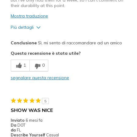
Sizing
Feels true to size
their durability at this point.
View On Shoes
Shoes are for Wearing
Mostra traduzione
Più dettagli
Pregi
Conclusione
Sì, mi sento di raccomandare ad un amico
Attractive Design
Questa recensione è stata utile?
Breathe Well
1
0
Comfortable
segnalare questa recensione
Migliori Utilizzi:
Casual Wear
5
Travel
SHOW WAS NICE
Width
Feels true to width
Inviato
6 mesi fa
Da
DOT
Sizing
Feels true to size
da
FL
View On Shoes
Shoes are for Wearing
Describe Yourself
Casual