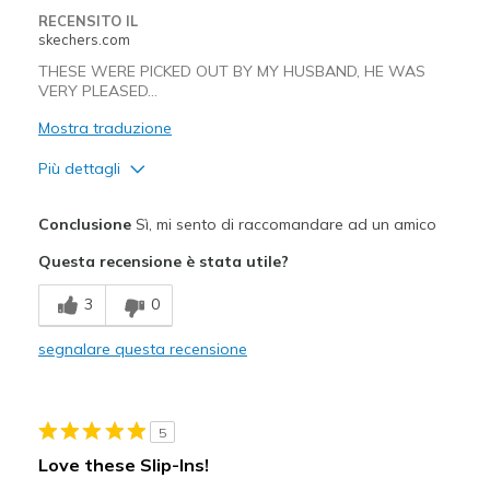
RECENSITO IL
skechers.com
THESE WERE PICKED OUT BY MY HUSBAND, HE WAS
VERY PLEASED...
Mostra traduzione
Più dettagli
Pregi
Conclusione
Sì, mi sento di raccomandare ad un amico
Breathe Well
Questa recensione è stata utile?
Comfortable
3
0
Migliori Utilizzi:
segnalare questa recensione
Casual Wear
Width
Feels true to width
5
Sizing
Feels true to size
Love these Slip-Ins!
View On Shoes
Shoes are for Wearing