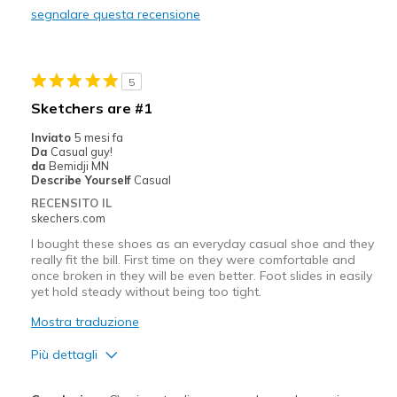
segnalare questa recensione
Really thick cushioned soles
Stylish
5
Difetti
Sketchers are #1
Just a hair too wide
Inviato
5 mesi fa
Da
Casual guy!
Width
Feels too wide
da
Bemidji MN
Describe Yourself
Casual
Sizing
Feels half size too big
RECENSITO IL
View On Shoes
I'm Into Shoes
skechers.com
I bought these shoes as an everyday casual shoe and they
really fit the bill. First time on they were comfortable and
once broken in they will be even better. Foot slides in easily
yet hold steady without being too tight.
Mostra traduzione
Più dettagli
Pregi