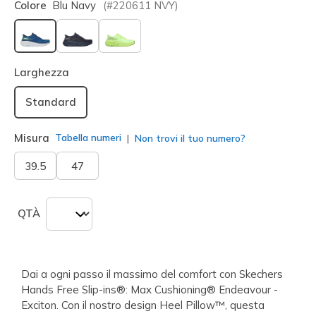
Colore
Blu Navy
(#
220611
NVY
)
selezionato
Larghezza
Standard
Misura
Tabella numeri
Non trovi il tuo numero?
39.5
47
QTÀ
Dai a ogni passo il massimo del comfort con Skechers
Hands Free Slip-ins®: Max Cushioning® Endeavour -
Exciton. Con il nostro design Heel Pillow™, questa