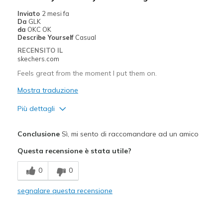
Inviato
2 mesi fa
Da
GLK
da
OKC OK
Describe Yourself
Casual
RECENSITO IL
skechers.com
Feels great from the moment I put them on.
Mostra traduzione
Più dettagli
Pregi
Conclusione
Sì, mi sento di raccomandare ad un amico
Attractive Design
Questa recensione è stata utile?
Breathe Well
0
0
Comfortable
segnalare questa recensione
Durable
Stylish