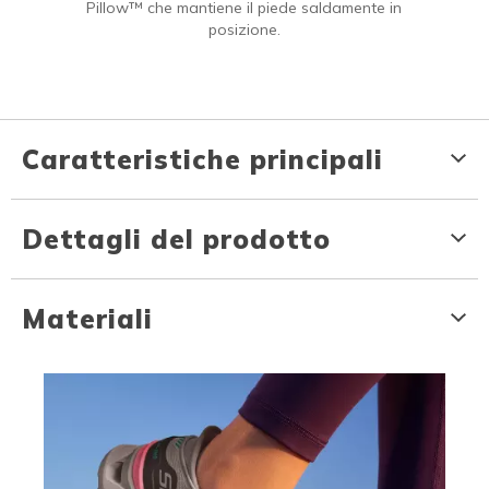
Pillow™ che mantiene il piede saldamente in
posizione.
Caratteristiche principali
Dettagli del prodotto
Materiali
Media Carousel
Carousel with product photos. Use the previous and next buttons to