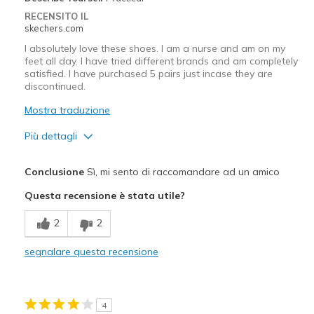
Width
Feels true to width
RECENSITO IL
View On Shoes
Shoes are for Wearing
skechers.com
I absolutely love these shoes. I am a nurse and am on my
feet all day. I have tried different brands and am completely
satisfied. I have purchased 5 pairs just incase they are
discontinued.
Mostra traduzione
Più dettagli
Pregi
Conclusione
Sì, mi sento di raccomandare ad un amico
Attractive Design
Questa recensione è stata utile?
Breathe Well
2
2
Comfortable
segnalare questa recensione
Durable
Stylish
4