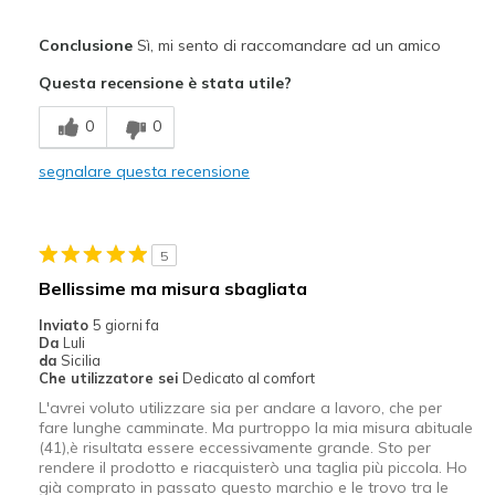
Pregi
Conclusione
Sì, mi sento di raccomandare ad un amico
Attractive Design
Questa recensione è stata utile?
Migliori Utilizzi:
0
0
Casual Wear
segnalare questa recensione
Width
Feels true to width
Sizing
Feels true to size
View On Shoes
I'm Into Shoes
5
Bellissime ma misura sbagliata
Inviato
5 giorni fa
Da
Luli
da
Sicilia
Che utilizzatore sei
Dedicato al comfort
L'avrei voluto utilizzare sia per andare a lavoro, che per
fare lunghe camminate. Ma purtroppo la mia misura abituale
(41),è risultata essere eccessivamente grande. Sto per
rendere il prodotto e riacquisterò una taglia più piccola. Ho
già comprato in passato questo marchio e le trovo tra le