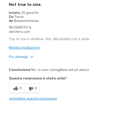
Difetti
Not true to size.
No cons
Inviato
20 giorni fa
Da
Tracie
Migliori Utilizzi:
da
Beaumont texas
RECENSITO IL
Work
skechers.com
Width
Top to toe is shallow. Hits. Absolutely not a wide.
Feels true to width
Sizing
Feels true to size
Mostra traduzione
View On Shoes
Shoes are for Wearing
Più dettagli
Pregi
Conclusione
No, io non consiglierei ad un amico
Attractive Design
Questa recensione è stata utile?
Difetti
0
0
Top to toe shallow
segnalare questa recensione
Width
Feels too narrow
Sizing
Feels half size too small