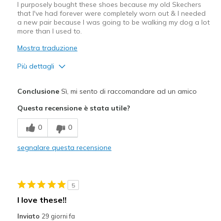
I purposely bought these shoes because my old Skechers
that I've had forever were completely worn out & I needed
a new pair because I was going to be walking my dog a lot
more than I used to.
Mostra traduzione
Più dettagli
Pregi
Conclusione
Sì, mi sento di raccomandare ad un amico
Comfortable
Questa recensione è stata utile?
Washable
0
0
Difetti
segnalare questa recensione
Haven't had long enough
Migliori Utilizzi:
5
Casual Wear
I love these!!
Width
Feels true to width
Inviato
29 giorni fa