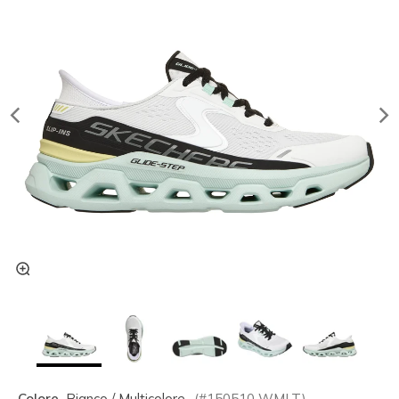
Colore
Bianco / Multicolore
(#
150510
WMLT
)