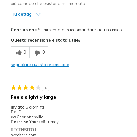
più comode che esistano nel mercato.
Più dettagli
Pregi
Conclusione
Sì, mi sento di raccomandare ad un amico
Confortevole
Questa recensione è stata utile?
Design attrattivo
0
0
Grande imbottitura
segnalare questa recensione
In stile
Leggero
4
Migliori Utilizzi:
Feels slightly large
Abbigliamento casual
Inviato
5 giorni fa
Da
JEL
Larghezza
Troppo larghe
da
Charlottesville
Describe Yourself
Trendy
Taglie
La taglia piena è troppo grande
RECENSITO IL
Punti di vista sulle
Ci tengo veramente molto alle
skechers.com