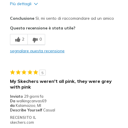
Più dettagli
Pregi
Conclusione
Sì, mi sento di raccomandare ad un amico
Attractive Design
Questa recensione è stata utile?
Comfortable
2
0
Migliori Utilizzi:
segnalare questa recensione
Casual Wear
Width
Feels true to width
5
Sizing
Feels half size too big
My Skechers weren't all pink, they were grey
View On Shoes
Shoes are for Wearing
with pink
Inviato
29 giorni fa
Da
walkingcanvas69
da
Kalamazoo, MI
Describe Yourself
Casual
RECENSITO IL
skechers.com