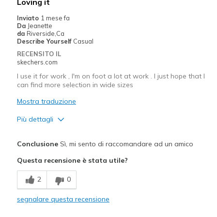
Loving it
Casual Wear
Inviato
1 mese fa
Da
Jeanette
Width
Feels true to width
da
Riverside,Ca
Describe Yourself
Casual
Sizing
Feels true to size
RECENSITO IL
View On Shoes
I'm Into Shoes
skechers.com
I use it for work , I'm on foot a lot at work . I just hope that I
can find more selection in wide sizes
Mostra traduzione
Più dettagli
Pregi
Conclusione
Sì, mi sento di raccomandare ad un amico
Attractive Design
Questa recensione è stata utile?
Breathe Well
2
0
Comfortable
segnalare questa recensione
Durable