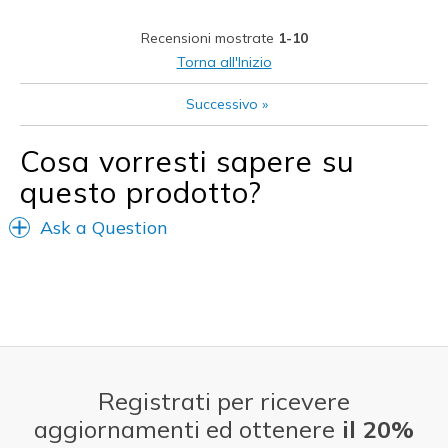
Stylish
Recensioni mostrate
1-10
Migliori Utilizzi:
Torna all'Inizio
Casual Wear
Successivo
»
Going Out
Cosa vorresti sapere su
Work
questo prodotto?
Width
Feels true to width
Ask a Question
Sizing
Feels true to size
View On Shoes
I'm Into Shoes
Registrati per ricevere
aggiornamenti ed ottenere
il 20%