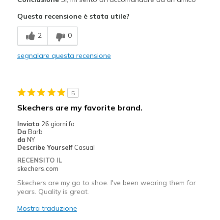
Width
Feels true to width
Questa recensione è stata utile?
Sizing
Feels true to size
2
0
View On Shoes
I'm Into Shoes
segnalare questa recensione
5
Skechers are my favorite brand.
Inviato
26 giorni fa
Da
Barb
da
NY
Describe Yourself
Casual
RECENSITO IL
skechers.com
Skechers are my go to shoe. I've been wearing them for
years. Quality is great.
Mostra traduzione