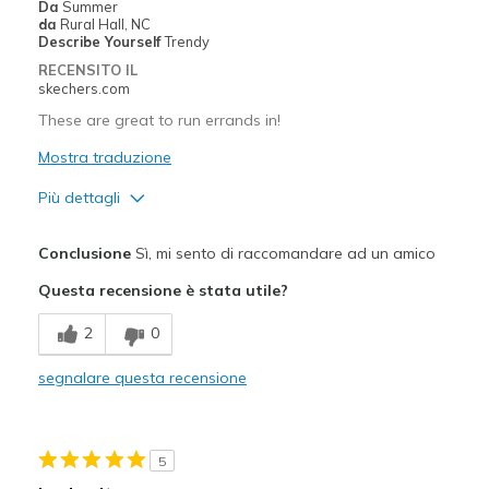
Sizing
Feels true to size
Da
Summer
da
Rural Hall, NC
View On Shoes
I'm Into Shoes
Describe Yourself
Trendy
RECENSITO IL
skechers.com
These are great to run errands in!
Mostra traduzione
Più dettagli
Pregi
Conclusione
Sì, mi sento di raccomandare ad un amico
Attractive Design
Questa recensione è stata utile?
Breathe Well
2
0
Comfortable
segnalare questa recensione
Durable
Stylish
5
Migliori Utilizzi: