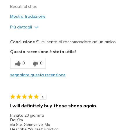
scarpe
scarpe
Beautiful shoe
Mostra traduzione
Più dettagli
Pregi
Conclusione
Sì, mi sento di raccomandare ad un amico
Attractive Design
Questa recensione è stata utile?
Comfortable
0
0
Stylish
segnalare questa recensione
Difetti
Need Break In
5
Migliori Utilizzi:
I will definitely buy these shoes again.
Casual Wear
Inviato
20 giorni fa
Da
Kim
Travel
da
Ste. Genevieve, Mo.
Describe Yourself
Practical