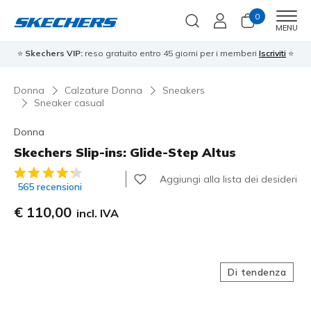
0
Men
MENU
⭐
Skechers VIP:
reso gratuito entro 45 giorni per i memberi
Iscriviti
⭐
Donna
Calzature Donna
Sneakers
Sneaker casual
Donna
Skechers Slip-ins: Glide-Step Altus
Valutazione cliente 5 su 5
Aggiungi alla lista dei desideri
565 recensioni
€ 110,00
incl. IVA
Di tendenza