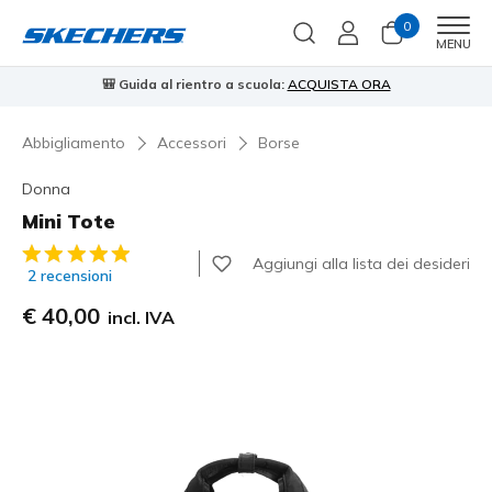
0
Men
MENU
🎒 Guida al rientro a scuola:
ACQUISTA ORA
⭐
Abbigliamento
Accessori
Borse
Donna
Mini Tote
Valutazione cliente 3,7 su 5
Aggiungi alla lista dei desideri
2 recensioni
€ 40,00
incl. IVA