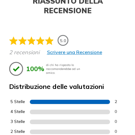
RIASSUNTO DELLA
RECENSIONE
5.0
2 recensioni
Scrivere una Recensione
di chi ha risposto lo
100%
raccomanderebbe ad un
amico.
Distribuzione delle valutazioni
5 Stelle
2
4 Stelle
0
3 Stelle
0
2 Stelle
0