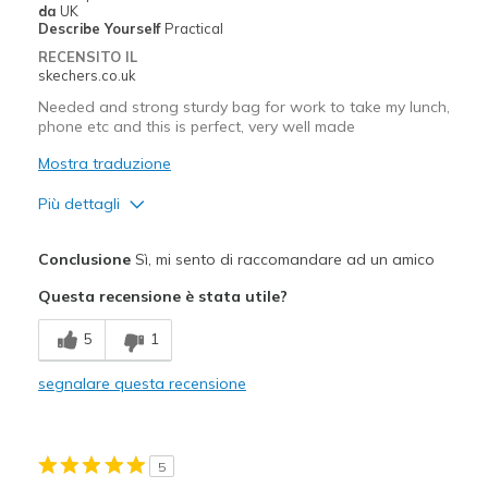
da
UK
Describe Yourself
Practical
RECENSITO IL
skechers.co.uk
Needed and strong sturdy bag for work to take my lunch,
phone etc and this is perfect, very well made
Mostra traduzione
Più dettagli
Pregi
Conclusione
Sì, mi sento di raccomandare ad un amico
Perfect sized strong bag
Questa recensione è stata utile?
5
1
segnalare questa recensione
5