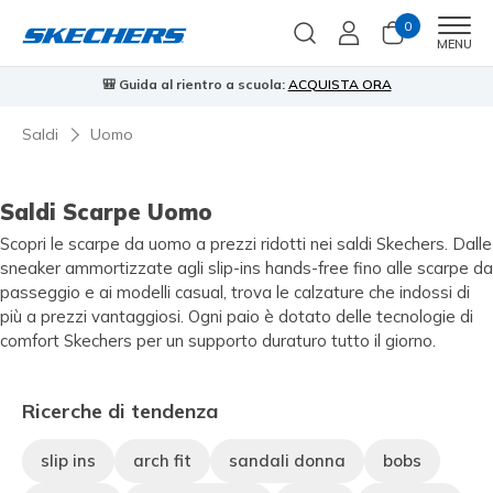
0
Men
MENU
🎒 Guida al rientro a scuola:
ACQUISTA ORA
⭐
Saldi
Uomo
Saldi Scarpe Uomo
Scopri le scarpe da uomo a prezzi ridotti nei saldi Skechers. Dalle
sneaker ammortizzate agli slip-ins hands-free fino alle scarpe da
passeggio e ai modelli casual, trova le calzature che indossi di
più a prezzi vantaggiosi. Ogni paio è dotato delle tecnologie di
comfort Skechers per un supporto duraturo tutto il giorno.
Ricerche di tendenza
slip ins
arch fit
sandali donna
bobs