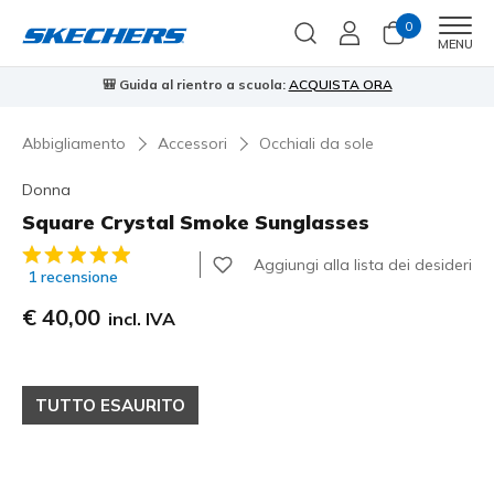
0
Men
MENU
🎒 Guida al rientro a scuola:
ACQUISTA ORA
⭐
Abbigliamento
Accessori
Occhiali da sole
Donna
Square Crystal Smoke Sunglasses
Valutazione cliente 3,7 su 5
Aggiungi alla lista dei desideri
1 recensione
€ 40,00
incl. IVA
TUTTO ESAURITO