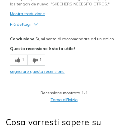
los tengan de nuevo. "SKECHERS NECESITO OTROS."
Mostra traduzione
Più dettagli
Pregi
Conclusione
Sì, mi sento di raccomandare ad un amico
Comfortable
Questa recensione è stata utile?
Difetti
1
1
A mi me encantaron pero veo que ya no hay :(
segnalare questa recensione
Migliori Utilizzi:
Travel
Recensione mostrata
1-1
Width
Feels true to width
Torna all'Inizio
Sizing
Feels true to size
View On Shoes
I'm Really Into Shoes
Cosa vorresti sapere su