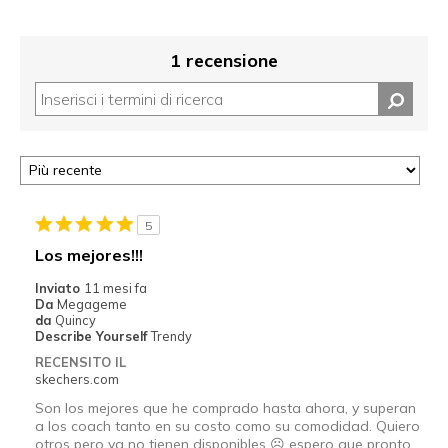
1 recensione
5
Los mejores!!!
Inviato
11 mesi fa
Da
Megageme
da
Quincy
Describe Yourself
Trendy
RECENSITO IL
skechers.com
Son los mejores que he comprado hasta ahora, y superan
a los coach tanto en su costo como su comodidad. Quiero
otros pero ya no tienen disponibles ☹️ espero que pronto