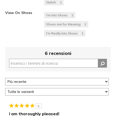
Stylish
1
View On Shoes
I'm Into Shoes
2
Shoes are for Wearing
2
I'm Really Into Shoes
1
6 recensioni
5
I am thoroughly pleased!