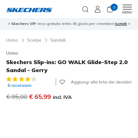
0
Men
MENU
⭐
Skechers VIP:
reso gratuito entro 45 giorni per i memberi
Iscriviti
⭐
Uomo
Scarpe
Sandali
Uomo
Skechers Slip-ins: GO WALK Glide-Step 2.0
Sandal - Gerry
Valutazione cliente 5 su 5
Aggiungi alla lista dei desideri
6 recensioni
Prezzo ridotto da
€ 95,00
per
€ 65,99
incl. IVA