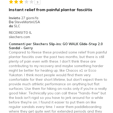
3
Instant relief from painful plantar fasciitis
Inviato
27 giorni fa
Da
SteveMartinUSA
da
SLC
RECENSITO IL
skechers.com
Commenti per Skechers Slip-ins: GO WALK Glide-Step 2.0
Sandal - Gerry
Compared to Reese these provided some relief from painful
plantar fasciitis over the past two months, but there is still
plenty of pain even with these. I don't think these are
contributing to my recovery and maybe something harder
might be better for heaIing up, like Chacos x1 or Ecco
Yukatan. I think most people would find them very
comfortable for their short lifetime, but don't expect them to
provide much athletic performance on anything but flat
surfaces. Use them for hiking on rocks only if you're a really
good hiker. Technically you can call these "hands-free" but
the back isn't rigid so you have to jerk around for a while
before they're on. I found it easier to put them on like
regular sandals every time. I wear them paddleboarding
where they get quite wet for extended periods and they