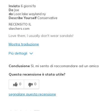
Inviato
6 giorni fa
Da
Joe
da
Loon lake wayland ny
Describe Yourself
Conservative
RECENSITO IL
skechers.com
Love them, I usually don't wear sandals!
Mostra traduzione
Più dettagli
Pregi
Conclusione
Sì, mi sento di raccomandare ad un amico
Comfortable
Questa recensione è stata utile?
Migliori Utilizzi:
0
0
Casual Wear
segnalare questa recensione
Width
Feels true to width
Sizing
Feels true to size
View On Shoes
Shoes are for Wearing