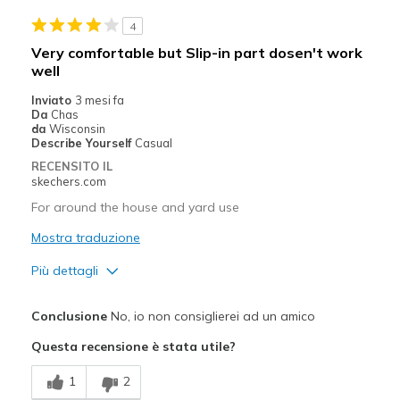
Migliori Utilizzi:
4
Casual Wear
Very comfortable but Slip-in part dosen't work
well
Going Out
Inviato
3 mesi fa
Travel
Da
Chas
da
Wisconsin
Width
Describe Yourself
Casual
Feels true to width
Sizing
Feels true to size
RECENSITO IL
skechers.com
View On Shoes
I'm Really Into Shoes
For around the house and yard use
Mostra traduzione
Più dettagli
Pregi
Conclusione
No, io non consiglierei ad un amico
Comfortable
Questa recensione è stata utile?
Migliori Utilizzi:
1
2
Casual Wear