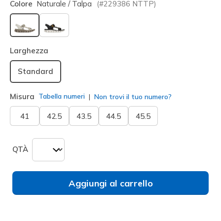
Colore
Naturale / Talpa
(#
229386
NTTP
)
selezionato
Larghezza
Standard
Misura
Tabella numeri
Non trovi il tuo numero?
41
42.5
43.5
44.5
45.5
QTÀ
Aggiungi al carrello