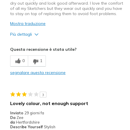
dry out quickly and look good afterward. I love the comfort
of all my Sketchers but they wear out quickly and you have
to stay on top of replacing them to avoid foot problems.
Mostra traduzione
Più dettagli
Pregi
Questa recensione è stata utile?
Attractive Design
0
1
Comfortable
segnalare questa recensione
3
Lovely colour, not enough support
Inviato
29 giorni fa
Da
Zee
da
Hertfordshire
Describe Yourself
Stylish