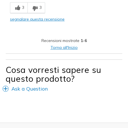
Breathe Well
3
3
Comfortable
segnalare questa recensione
Durable
Stylish
Recensioni mostrate
1-6
Migliori Utilizzi:
Torna all'Inizio
Casual Wear
Going Out
Cosa vorresti sapere su
questo prodotto?
Special Occasions
Travel
Ask a Question
Width
Feels true to width
Sizing
Feels half size too big
View On Shoes
I'm Into Shoes