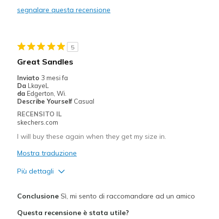
segnalare questa recensione
Width
Feels true to width
Sizing
Feels true to size
View On Shoes
Shoes are for Wearing
5
Great Sandles
Inviato
3 mesi fa
Da
LkayeL
da
Edgerton, Wi.
Describe Yourself
Casual
RECENSITO IL
skechers.com
I will buy these again when they get my size in.
Mostra traduzione
Più dettagli
Pregi
Conclusione
Sì, mi sento di raccomandare ad un amico
Attractive Design
Questa recensione è stata utile?