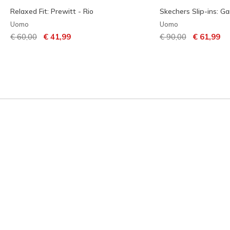
Relaxed Fit: Prewitt - Rio
Skechers Slip-ins: Ga
Uomo
Uomo
Prezzo ridotto da
per
Prezzo ridotto da
per
€ 60,00
€ 41,99
€ 90,00
€ 61,99