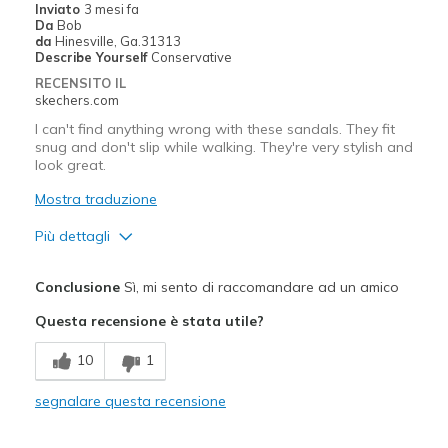
Inviato
3 mesi fa
Da
Bob
Going Out
da
Hinesville, Ga.31313
Describe Yourself
Conservative
Travel
RECENSITO IL
skechers.com
Width
Feels too wide
I can't find anything wrong with these sandals. They fit
Sizing
Feels half size too small
snug and don't slip while walking. They're very stylish and
View On Shoes
I'm Into Shoes
look great.
Mostra traduzione
Più dettagli
Pregi
Conclusione
Sì, mi sento di raccomandare ad un amico
Attractive Design
Questa recensione è stata utile?
Comfortable
10
1
Great looking and feel
segnalare questa recensione
Stylish