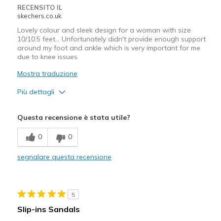
RECENSITO IL
skechers.co.uk
Lovely colour and sleek design for a woman with size
10/10.5 feet... Unfortunately didn't provide enough support
around my foot and ankle which is very important for me
due to knee issues.
Mostra traduzione
Più dettagli
Pregi
Questa recensione è stata utile?
Attractive Design
0
0
Stylish
segnalare questa recensione
Difetti
Not enough support around the foot & ankle
5
Migliori Utilizzi:
Slip-ins Sandals
Casual Wear