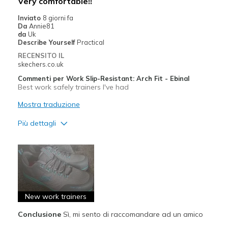
Very comfortable!!
Inviato
8 giorni fa
Da
Annie81
da
Uk
Describe Yourself
Practical
RECENSITO IL
skechers.co.uk
Commenti per Work Slip-Resistant: Arch Fit - Ebinal
Best work safely trainers I've had
Mostra traduzione
Più dettagli
Pregi
Attractive Design
Breathe Well
Comfortable
New work trainers
Conclusione
Sì, mi sento di raccomandare ad un amico
Durable