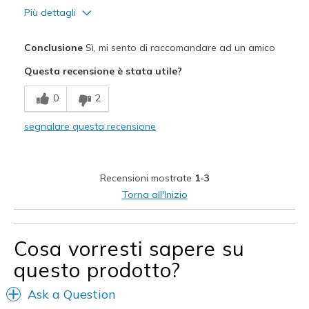
Più dettagli
Pregi
Conclusione
Sì, mi sento di raccomandare ad un amico
Attractive Design
Questa recensione è stata utile?
Breathe Well
0
2
Comfortable
segnalare questa recensione
Durable
Stylish
Recensioni mostrate
1-3
Migliori Utilizzi:
Torna all'Inizio
work safety shoes
Cosa vorresti sapere su
Width
Feels true to width
Sizing
Feels half size too big
questo prodotto?
View On Shoes
I'm Into Shoes
Ask a Question