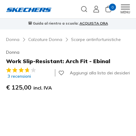
0
Men
MENU
⭐
Skechers VIP:
reso gratuito entro 45 giorni per i memberi
Iscriviti
⭐
Donna
Calzature Donna
Scarpe antinfortunistiche
Donna
Work Slip-Resistant: Arch Fit - Ebinal
Valutazione cliente 4,6 su 5
Aggiungi alla lista dei desideri
3 recensioni
€ 125,00
incl. IVA