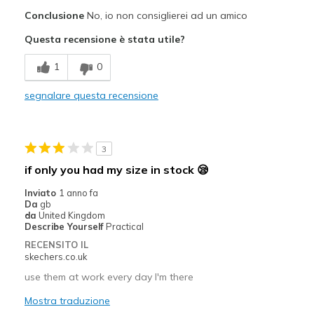
Sizing
Feels full size too big
Conclusione
No, io non consiglierei ad un amico
Questa recensione è stata utile?
1
0
segnalare questa recensione
3
if only you had my size in stock 😪
Inviato
1 anno fa
Da
gb
da
United Kingdom
Describe Yourself
Practical
RECENSITO IL
skechers.co.uk
use them at work every day I'm there
Mostra traduzione