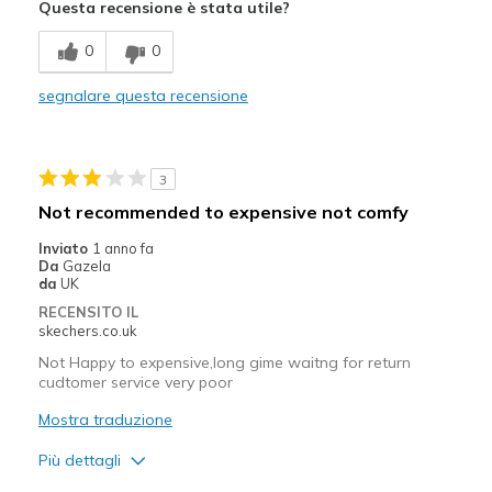
Questa recensione è stata utile?
Stylish
0
0
Migliori Utilizzi:
Casual Wear
segnalare questa recensione
Width
Feels true to width
Sizing
Feels true to size
3
View On Shoes
Shoes are for Wearing
Not recommended to expensive not comfy
Inviato
1 anno fa
Da
Gazela
da
UK
RECENSITO IL
skechers.co.uk
Not Happy to expensive,long gime waitng for return
cudtomer service very poor
Mostra traduzione
Più dettagli