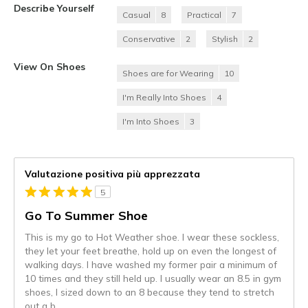
Describe Yourself
Casual
8
Practical
7
Conservative
2
Stylish
2
View On Shoes
Shoes are for Wearing
10
I'm Really Into Shoes
4
I'm Into Shoes
3
Valutazione positiva più apprezzata
5
Go To Summer Shoe
This is my go to Hot Weather shoe. I wear these sockless,
they let your feet breathe, hold up on even the longest of
walking days. I have washed my former pair a minimum of
10 times and they still held up. I usually wear an 8.5 in gym
shoes, I sized down to an 8 because they tend to stretch
out a b
...