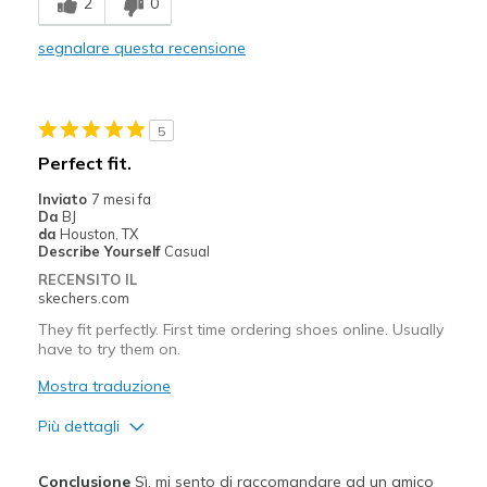
2
0
Durable
segnalare questa recensione
Migliori Utilizzi:
Casual Wear
5
Width
Feels true to width
Perfect fit.
Sizing
Feels true to size
Inviato
7 mesi fa
View On Shoes
I'm Into Shoes
Da
BJ
da
Houston, TX
Describe Yourself
Casual
RECENSITO IL
skechers.com
They fit perfectly. First time ordering shoes online. Usually
have to try them on.
Mostra traduzione
Più dettagli
Pregi
Conclusione
Sì, mi sento di raccomandare ad un amico