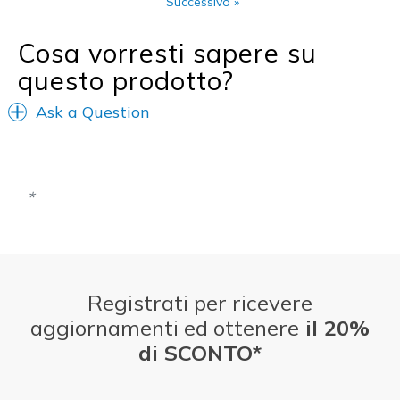
Successivo
»
Sizing
Feels true to size
View On Shoes
Shoes are for Wearing
Cosa vorresti sapere su
questo prodotto?
Ask a Question
Registrati per ricevere
aggiornamenti ed ottenere
il 20%
di SCONTO*