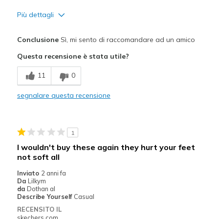
Più dettagli
Pregi
Conclusione
Sì, mi sento di raccomandare ad un amico
Attractive Design
Questa recensione è stata utile?
Breathe Well
11
0
Comfortable
segnalare questa recensione
Durable
Stylish
1
Migliori Utilizzi:
I wouldn't buy these again they hurt your feet
not soft all
Casual Wear
Inviato
2 anni fa
Width
Feels true to width
Da
Lilkym
da
Dothan al
Sizing
Feels true to size
Describe Yourself
Casual
View On Shoes
Shoes are for Wearing
RECENSITO IL
skechers.com