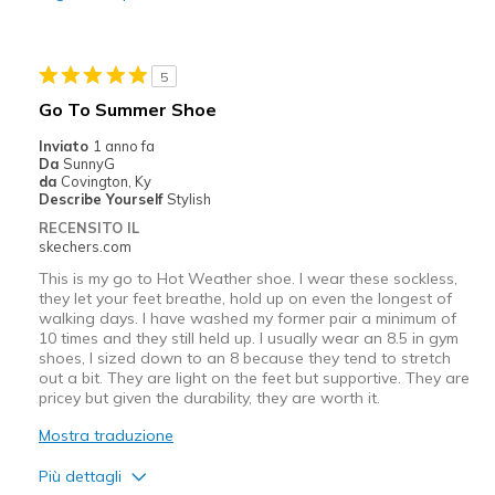
Durable
Stylish
5
Migliori Utilizzi:
Go To Summer Shoe
Casual Wear
Inviato
1 anno fa
Da
SunnyG
Travel
da
Covington, Ky
Describe Yourself
Stylish
Width
Feels true to width
RECENSITO IL
skechers.com
Sizing
Feels true to size
View On Shoes
Shoes are for Wearing
This is my go to Hot Weather shoe. I wear these sockless,
they let your feet breathe, hold up on even the longest of
walking days. I have washed my former pair a minimum of
10 times and they still held up. I usually wear an 8.5 in gym
shoes, I sized down to an 8 because they tend to stretch
out a bit. They are light on the feet but supportive. They are
pricey but given the durability, they are worth it.
Mostra traduzione
Più dettagli