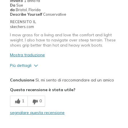
Inviato
1 anno fa
View On Shoes
I'm Really Into Shoes
Da
Sue
da
Bristol, Florida
Describe Yourself
Conservative
RECENSITO IL
skechers.com
I mow grass for a living and love the comfort and light
weight. I also have to navigate over steep terrain. These
shoes grip better than hot and heavy work boots.
Mostra traduzione
Più dettagli
Migliori Utilizzi:
Conclusione
Sì, mi sento di raccomandare ad un amico
Casual Wear
Questa recensione è stata utile?
Sizing
Feels true to size
1
0
View On Shoes
Shoes are for Wearing
segnalare questa recensione