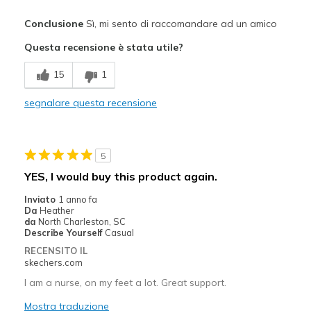
Pregi
Conclusione
Sì, mi sento di raccomandare ad un amico
Attractive Design
Questa recensione è stata utile?
Breathe Well
15
1
Comfortable
segnalare questa recensione
Durable
Stylish
5
Migliori Utilizzi:
YES, I would buy this product again.
Casual Wear
Inviato
1 anno fa
Da
Heather
Going Out
da
North Charleston, SC
Describe Yourself
Casual
Travel
RECENSITO IL
skechers.com
Width
Feels true to width
I am a nurse, on my feet a lot. Great support.
Sizing
Feels true to size
Mostra traduzione
View On Shoes
I'm Really Into Shoes