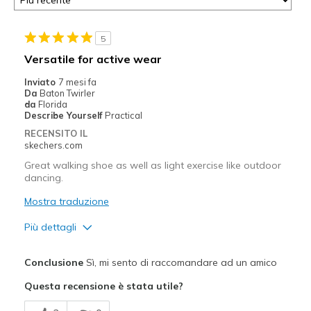
5
Versatile for active wear
Inviato
7 mesi fa
Da
Baton Twirler
da
Florida
Describe Yourself
Practical
RECENSITO IL
skechers.com
Great walking shoe as well as light exercise like outdoor
dancing.
Mostra traduzione
Più dettagli
Pregi
Conclusione
Sì, mi sento di raccomandare ad un amico
Breathe Well
Questa recensione è stata utile?
Comfortable