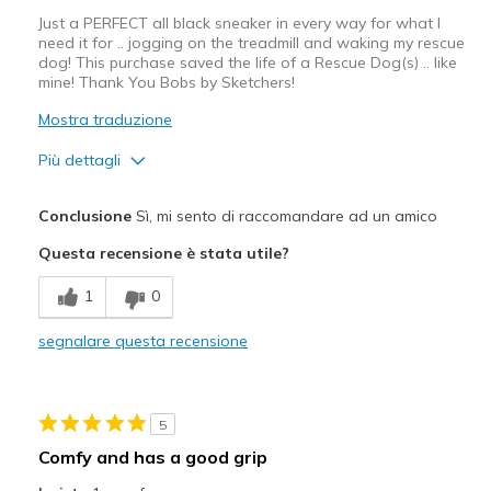
Just a PERFECT all black sneaker in every way for what I
need it for .. jogging on the treadmill and waking my rescue
dog! This purchase saved the life of a Rescue Dog(s) .. like
mine! Thank You Bobs by Sketchers!
Mostra traduzione
Più dettagli
Pregi
Conclusione
Sì, mi sento di raccomandare ad un amico
Attractive Design
Questa recensione è stata utile?
Breathe Well
1
0
Comfortable
segnalare questa recensione
Durable
Stylish
5
Width
Feels true to width
Comfy and has a good grip
Sizing
Feels true to size