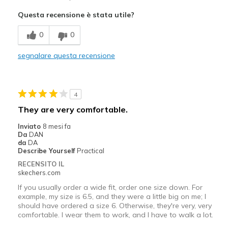
Attractive Design
Questa recensione è stata utile?
Breathe Well
0
0
Comfortable
segnalare questa recensione
Durable
Stylish
4
Difetti
They are very comfortable.
Haven't had em long enough for an opinion.
Inviato
8 mesi fa
Da
DAN
Migliori Utilizzi:
da
DA
Describe Yourself
Practical
Casual Wear
RECENSITO IL
skechers.com
Width
Feels true to width
If you usually order a wide fit, order one size down. For
Sizing
Feels true to size
example, my size is 6.5, and they were a little big on me; I
View On Shoes
Shoes are for Wearing
should have ordered a size 6. Otherwise, they're very, very
comfortable. I wear them to work, and I have to walk a lot.