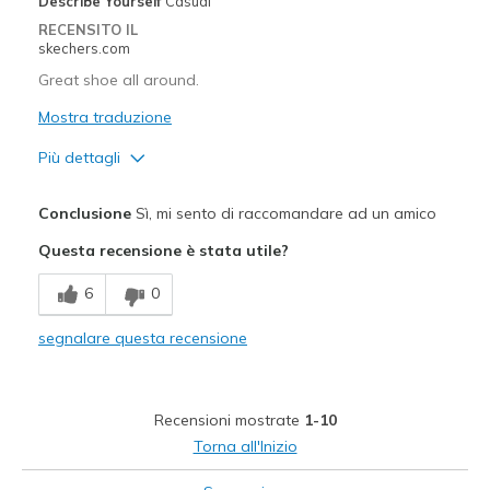
Describe Yourself
Casual
RECENSITO IL
skechers.com
Great shoe all around.
Mostra traduzione
Più dettagli
Pregi
Conclusione
Sì, mi sento di raccomandare ad un amico
Comfortable
Questa recensione è stata utile?
Migliori Utilizzi:
6
0
Casual Wear
segnalare questa recensione
Going Out
Special Occasions
Recensioni mostrate
1-10
Travel
Torna all'Inizio
Width
Feels true to width