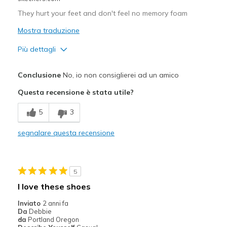
They hurt your feet and don't feel no memory foam
Mostra traduzione
Più dettagli
Difetti
Conclusione
No, io non consiglierei ad un amico
Poor Cushioning
Questa recensione è stata utile?
Migliori Utilizzi:
5
3
Casual Wear
segnalare questa recensione
Width
Feels true to width
Sizing
Feels true to size
View On Shoes
Shoes are for Wearing
5
I love these shoes
Inviato
2 anni fa
Da
Debbie
da
Portland Oregon