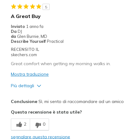
5
A Great Buy
Inviato
1 anno fa
Da
DJ
da
Glen Burnie, MD
Describe Yourself
Practical
RECENSITO IL
skechers.com
Great comfort when getting my morning walks in.
Mostra traduzione
Più dettagli
Pregi
Conclusione
Sì, mi sento di raccomandare ad un amico
Attractive Design
Questa recensione è stata utile?
Breathe Well
2
0
Comfortable
segnalare questa recensione