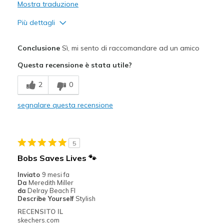
Mostra traduzione
Più dettagli
Pregi
Conclusione
Sì, mi sento di raccomandare ad un amico
Attractive Design
Questa recensione è stata utile?
Breathe Well
2
0
Comfortable
segnalare questa recensione
Migliori Utilizzi:
Trabajar
5
Width
Feels too wide
Bobs Saves Lives 🐾
Sizing
Feels half size too big
Inviato
9 mesi fa
View On Shoes
Shoes are for Wearing
Da
Meredith Miller
da
Delray Beach Fl
Describe Yourself
Stylish
RECENSITO IL
skechers.com