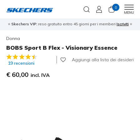
0
Men
MENU
⭐
Skechers VIP:
reso gratuito entro 45 giorni per i memberi
Iscriviti
⭐
Donna
BOBS Sport B Flex - Visionary Essence
Valutazione cliente 3,2 su 5
Aggiungi alla lista dei desideri
19 recensioni
€ 60,00
incl. IVA