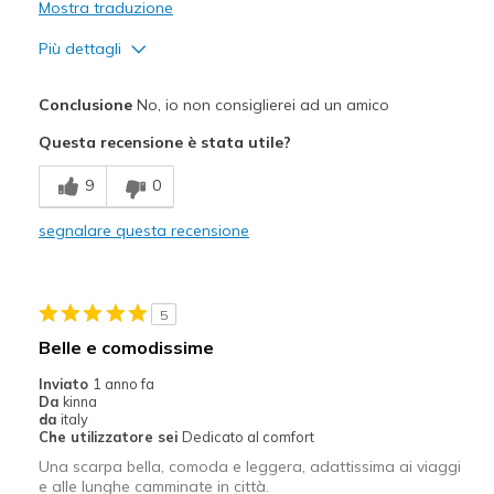
Mostra traduzione
Più dettagli
Pregi
Conclusione
No, io non consiglierei ad un amico
Attractive Design
Questa recensione è stata utile?
Migliori Utilizzi:
9
0
Casual Wear
segnalare questa recensione
Width
Feels too narrow
Sizing
Feels full size too small
View On Shoes
I'm Into Shoes
5
Belle e comodissime
Inviato
1 anno fa
Da
kinna
da
italy
Che utilizzatore sei
Dedicato al comfort
Una scarpa bella, comoda e leggera, adattissima ai viaggi
e alle lunghe camminate in città.