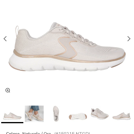
Colore
Naturale / Oro
(#
150215
NTGD
)