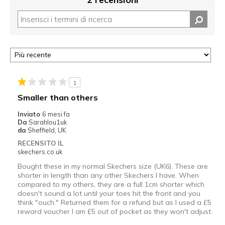
1
Smaller than others
Inviato
6 mesi fa
Da
Sarahlou1uk
da
Sheffield, UK
RECENSITO IL
skechers.co.uk
Bought these in my normal Skechers size (UK6). These are
shorter in length than any other Skechers I have. When
compared to my others, they are a full 1cm shorter which
doesn't sound a lot until your toes hit the front and you
think "ouch." Returned them for a refund but as I used a £5
reward voucher I am £5 out of pocket as they won't adjust.