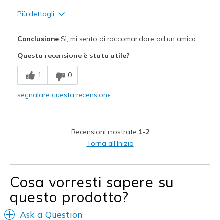
Più dettagli
Pregi
Conclusione
Sì, mi sento di raccomandare ad un amico
Confortevole
Questa recensione è stata utile?
Design attrattivo
1
0
In stile
segnalare questa recensione
Leggero
Molto più belle di come appaiono in foto
Recensioni mostrate
1-2
Migliori Utilizzi:
Torna all'Inizio
Abbigliamento casual
Per uscire
Cosa vorresti sapere su
questo prodotto?
Larghezza
Larghezza giusta
Taglie
Taglia giusta
Ask a Question