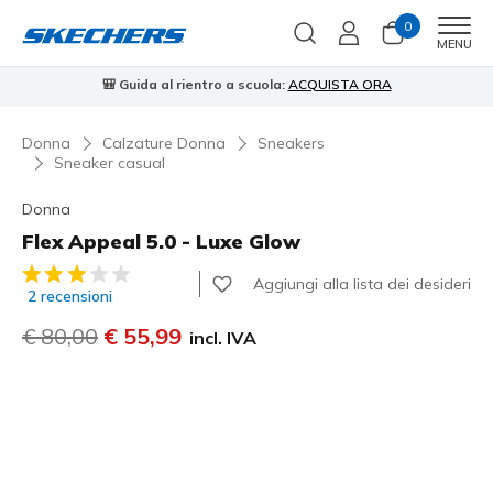
0
Men
MENU
🎒 Guida al rientro a scuola:
ACQUISTA ORA
⭐
Donna
Calzature Donna
Sneakers
Sneaker casual
Donna
Flex Appeal 5.0 - Luxe Glow
Valutazione cliente 4,7 su 5
Aggiungi alla lista dei desideri
2 recensioni
Prezzo ridotto da
€ 80,00
per
€ 55,99
incl. IVA