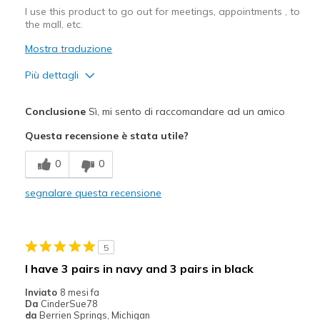
I use this product to go out for meetings, appointments , to
the mall, etc.
Mostra traduzione
Più dettagli
Pregi
Conclusione
Sì, mi sento di raccomandare ad un amico
Attractive Design
Questa recensione è stata utile?
Comfortable
0
0
Migliori Utilizzi:
segnalare questa recensione
Casual Wear
Width
Feels true to width
5
Sizing
Feels true to size
I have 3 pairs in navy and 3 pairs in black
View On Shoes
I'm Into Shoes
Inviato
8 mesi fa
Da
CinderSue78
da
Berrien Springs, Michigan