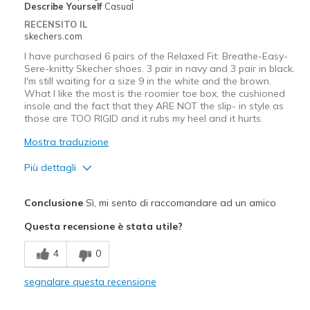
Describe Yourself
Casual
RECENSITO IL
skechers.com
I have purchased 6 pairs of the Relaxed Fit: Breathe-Easy-
Sere-knitty Skecher shoes. 3 pair in navy and 3 pair in black.
I'm still waiting for a size 9 in the white and the brown.
What I like the most is the roomier toe box, the cushioned
insole and the fact that they ARE NOT the slip- in style as
those are TOO RIGID and it rubs my heel and it hurts.
Mostra traduzione
Più dettagli
Pregi
Conclusione
Sì, mi sento di raccomandare ad un amico
Attractive Design
Questa recensione è stata utile?
Breathe Well
4
0
Comfortable
segnalare questa recensione
Durable