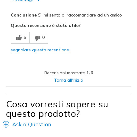
Pregi
Conclusione
Sì, mi sento di raccomandare ad un amico
Comfortable
Questa recensione è stata utile?
Migliori Utilizzi:
6
0
Casual Wear
segnalare questa recensione
Width
Feels true to width
Sizing
Feels true to size
View On Shoes
Shoes are for Wearing
Recensioni mostrate
1-6
Torna all'Inizio
Cosa vorresti sapere su
questo prodotto?
Ask a Question