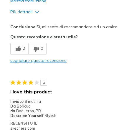
Mostra traduzione
Più dettagli
Pregi
Conclusione
Sì, mi sento di raccomandare ad un amico
Attractive Design
Questa recensione è stata utile?
Breathe Well
2
0
Comfortable
segnalare questa recensione
Durable
Migliori Utilizzi:
4
Casual Wear
I love this product
Travel
Inviato
8 mesi fa
Da
Boricua
Width
Feels true to width
da
Boquerón, PR
Describe Yourself
Stylish
Sizing
Feels true to size
RECENSITO IL
View On Shoes
I'm Into Shoes
skechers.com