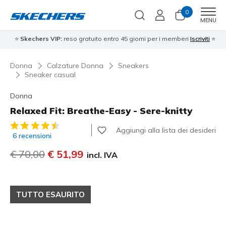
0
Men
MENU
⭐
Skechers VIP:
reso gratuito entro 45 giorni per i memberi
Iscriviti
⭐
Donna
Calzature Donna
Sneakers
Sneaker casual
Donna
Relaxed Fit: Breathe-Easy - Sere-knitty
Valutazione cliente 5 su 5
Aggiungi alla lista dei desideri
6 recensioni
Prezzo ridotto da
€ 70,00
per
€ 51,99
incl. IVA
TUTTO ESAURITO