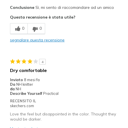
Pregi
Conclusione
Sì, mi sento di raccomandare ad un amico
Attractive Design
Questa recensione è stata utile?
Breathe Well
0
0
Comfortable
segnalare questa recensione
Stylish
Difetti
4
Poor Cushioning
Dry comfortable
Migliori Utilizzi:
Inviato
8 mesi fa
Da
NH knitter
Casual Wear
da
NH
Describe Yourself
Practical
Travel
RECENSITO IL
skechers.com
Width
Feels too wide
Love the feel but disappointed in the color. Thought they
Sizing
Feels full size too big
would be darker.
View On Shoes
Shoes are for Wearing