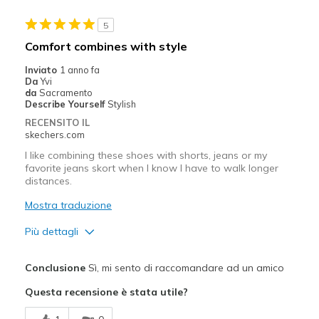
Stylish
5
Migliori Utilizzi:
Comfort combines with style
Casual Wear
Inviato
1 anno fa
Da
Yvi
Going Out
da
Sacramento
Describe Yourself
Stylish
Travel
RECENSITO IL
skechers.com
Width
Feels true to width
I like combining these shoes with shorts, jeans or my
Sizing
Feels true to size
favorite jeans skort when I know I have to walk longer
distances.
View On Shoes
Shoes are for Wearing
Mostra traduzione
Più dettagli
Pregi
Conclusione
Sì, mi sento di raccomandare ad un amico
Attractive Design
Questa recensione è stata utile?
Comfortable