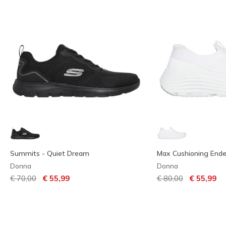
Summits - Quiet Dream
Max Cushioning Ende
Donna
Donna
Prezzo ridotto da
per
Prezzo ridotto da
per
€ 70,00
€ 55,99
€ 80,00
€ 55,99