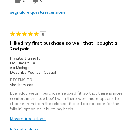
1
0
Stylish
segnalare questa recensione
Migliori Utilizzi:
Casual Wear
5
Travel
I liked my first purchase so well that I bought a
2nd pair
Width
Feels true to width
Sizing
Feels true to size
Inviato
1 anno fa
Da
CinderSue
View On Shoes
I'm Into Shoes
da
Michigan
Describe Yourself
Casual
RECENSITO IL
skechers.com
Everyday wear. I purchase 'relaxed fit' so that there is more
comfort in the 'toe box' I wish there were more options to
choose from from the relaxed fit line. I do not care for the
'slip in' option as it hurts my heels.
Mostra traduzione
Più dettagli