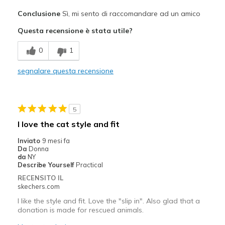
Pregi
Conclusione
Sì, mi sento di raccomandare ad un amico
Attractive Design
Questa recensione è stata utile?
Breathe Well
0
1
Comfortable
segnalare questa recensione
Migliori Utilizzi:
Casual Wear
5
Width
Feels true to width
I love the cat style and fit
Sizing
Feels true to size
Inviato
9 mesi fa
View On Shoes
Shoes are for Wearing
Da
Donna
da
NY
Describe Yourself
Practical
RECENSITO IL
skechers.com
I like the style and fit. Love the "slip in". Also glad that a
donation is made for rescued animals.