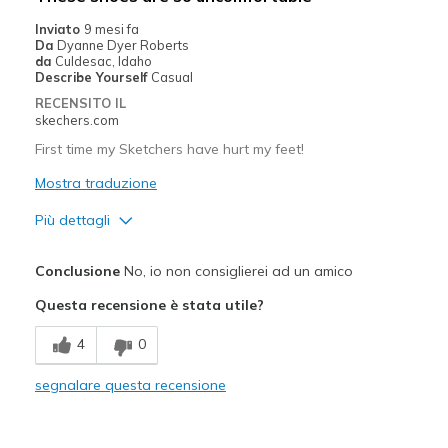
Casual Wear
Inviato
9 mesi fa
Da
Dyanne Dyer Roberts
Travel
da
Culdesac, Idaho
Describe Yourself
Casual
Width
Feels true to width
RECENSITO IL
Sizing
Feels half size too small
skechers.com
View On Shoes
Shoes are for Wearing
First time my Sketchers have hurt my feet!
Mostra traduzione
Più dettagli
Difetti
Conclusione
No, io non consiglierei ad un amico
Poor Cushioning
Questa recensione è stata utile?
Migliori Utilizzi:
4
0
Casual Wear
segnalare questa recensione
Width
Feels true to width
Sizing
Feels true to size