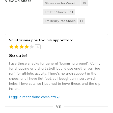
View On Shoes
Shoes are for Wearing
19
I'm Into Shoes
11
I'm Really Into Shoes
11
Valutazione positiva più apprezzata
4
So cute!
I use these sneaks for general "bumming around". Comfy
for shopping or a short stroll, but I'd use another pair (go
run) for athletic activity. There's no arch support in the
shoes, and I have flat feet, so I bought an insert which
helps. I love cats, so I just had to have these, and the slip-
ins ar
...
Leggi la recensione completa
VS
Contro