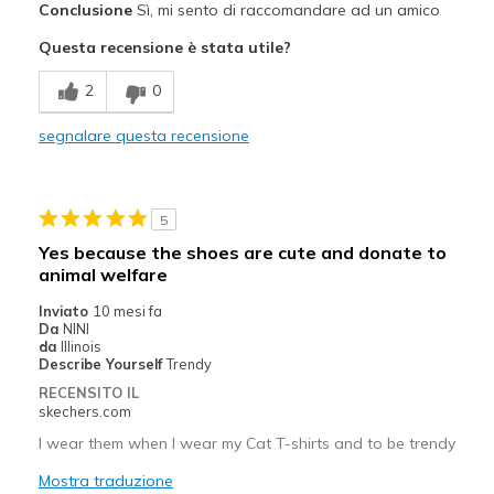
Conclusione
Sì, mi sento di raccomandare ad un amico
Attractive Design
Questa recensione è stata utile?
Comfortable
2
0
Difetti
segnalare questa recensione
Need Break In
Migliori Utilizzi:
5
Casual Wear
Yes because the shoes are cute and donate to
animal welfare
Width
Feels true to width
Sizing
Feels true to size
Inviato
10 mesi fa
Da
NINI
View On Shoes
I'm Really Into Shoes
da
Illinois
Describe Yourself
Trendy
RECENSITO IL
skechers.com
I wear them when I wear my Cat T-shirts and to be trendy
Mostra traduzione