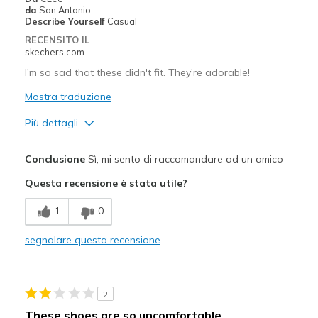
da
San Antonio
Describe Yourself
Casual
RECENSITO IL
skechers.com
I'm so sad that these didn't fit. They're adorable!
Mostra traduzione
Più dettagli
Pregi
Conclusione
Sì, mi sento di raccomandare ad un amico
Attractive Design
Questa recensione è stata utile?
Comfortable
1
0
Stylish
segnalare questa recensione
Difetti
Teeny Tiny Bit Too Short
2
Migliori Utilizzi:
These shoes are so uncomfortable