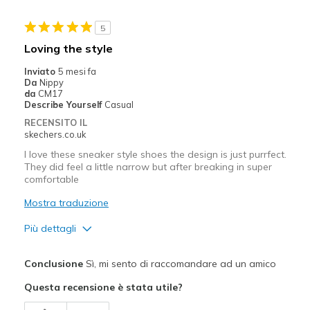
5
Loving the style
Inviato
5 mesi fa
Da
Nippy
da
CM17
Describe Yourself
Casual
RECENSITO IL
skechers.co.uk
I love these sneaker style shoes the design is just purrfect.
They did feel a little narrow but after breaking in super
comfortable
Mostra traduzione
Più dettagli
Pregi
Conclusione
Sì, mi sento di raccomandare ad un amico
Attractive Design
Questa recensione è stata utile?
Comfortable