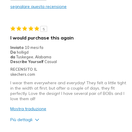
segnalare questa recensione
Migliori Utilizzi:
Casual Wear
5
Sizing
Feels true to size
I would purchase this again
View On Shoes
I'm Into Shoes
Inviato
10 mesi fa
Da
holligd
da
Tuskegee, Alabama
Describe Yourself
Casual
RECENSITO IL
skechers.com
I wear them everywhere and everyday! They felt a little tight
in the width at first, but after a couple of days, they fit
perfectly. Love the design! I have several pair of BOBs and I
love them all!
Mostra traduzione
Più dettagli
Pregi