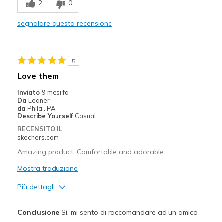
2
0
Stylish
segnalare questa recensione
Migliori Utilizzi:
Casual Wear
5
Going Out
Love them
Width
Feels too narrow
Inviato
9 mesi fa
Da
Leaner
Sizing
Feels true to size
da
Phila., PA
View On Shoes
Shoes are for Wearing
Describe Yourself
Casual
RECENSITO IL
skechers.com
Amazing product. Comfortable and adorable.
Mostra traduzione
Più dettagli
Pregi
Conclusione
Sì, mi sento di raccomandare ad un amico
Attractive Design