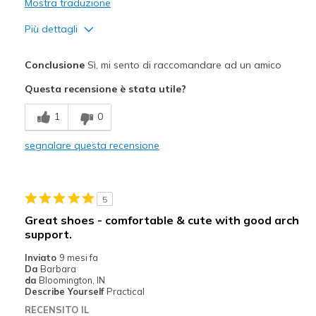
Mostra traduzione
Più dettagli
Pregi
Conclusione
Sì, mi sento di raccomandare ad un amico
Attractive Design
Questa recensione è stata utile?
Breathe Well
1
0
Comfortable
segnalare questa recensione
Durable
Stylish
5
Migliori Utilizzi:
Great shoes - comfortable & cute with good arch
support.
Casual Wear
Inviato
9 mesi fa
Travel
Da
Barbara
da
Bloomington, IN
Width
Describe Yourself
Practical
Feels true to width
Sizing
Feels true to size
RECENSITO IL