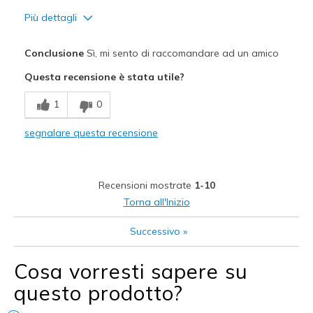
Più dettagli
Pregi
Conclusione
Sì, mi sento di raccomandare ad un amico
Attractive Design
Questa recensione è stata utile?
Breathe Well
1
0
Comfortable
segnalare questa recensione
Durable
Stylish
Recensioni mostrate
1-10
Migliori Utilizzi:
Torna all'Inizio
Casual Wear
Successivo
»
Width
Feels true to width
Cosa vorresti sapere su
Sizing
Feels true to size
questo prodotto?
View On Shoes
I'm Really Into Shoes