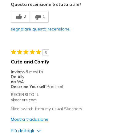
Questa recensione è stata utile?
Comfortable
2
1
Durable
segnalare questa recensione
Stylish
Migliori Utilizzi:
5
Casual Wear
Cute and Comfy
Going Out
Inviato
9 mesi fa
Da
Ally
Travel
da
WA
Describe Yourself
Practical
Width
Feels true to width
RECENSITO IL
skechers.com
Sizing
Feels true to size
View On Shoes
I'm Into Shoes
Nice switch from my usual Skechers
Mostra traduzione
Più dettagli