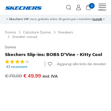
0
Men
MENU
⭐
Skechers VIP:
reso gratuito entro 45 giorni per i memberi
Iscriviti
⭐
Donna
Calzature Donna
Sneakers
Sneaker casual
Donna
Skechers Slip-ins: BOBS D'Vine - Kitty Cool
Valutazione cliente 3,6 su 5
Aggiungi alla lista dei desideri
43 recensioni
Prezzo ridotto da
€ 70,00
per
€ 49,99
incl. IVA