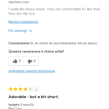
skechers.com
View On Shoes
I'm Really Into Shoes
I really like these shoes. They are comfortable & I like that
they are slip-ons.
Mostra traduzione
Più dettagli
Pregi
Conclusione
Sì, mi sento di raccomandare ad un amico
Attractive Design
Questa recensione è stata utile?
Comfortable
0
0
Migliori Utilizzi:
segnalare questa recensione
Casual Wear
Travel
4
Width
Feels true to width
Adorable - but a bit short.
Sizing
Feels true to size
Inviato
9 mesi fa
View On Shoes
Shoes are for Wearing
Da
CLee