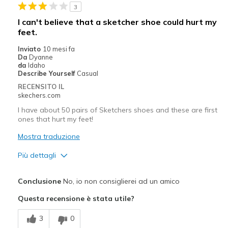
View On Shoes
Shoes are for Wearing
3
I can't believe that a sketcher shoe could hurt my
feet.
Inviato
10 mesi fa
Da
Dyanne
da
Idaho
Describe Yourself
Casual
RECENSITO IL
skechers.com
I have about 50 pairs of Sketchers shoes and these are first
ones that hurt my feet!
Mostra traduzione
Più dettagli
Pregi
Conclusione
No, io non consiglierei ad un amico
Stylish
Questa recensione è stata utile?
Difetti
3
0
Poor Cushioning