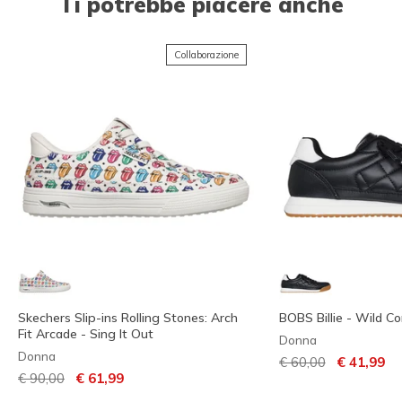
Ti potrebbe piacere anche
Collaborazione
Skechers Slip-ins Rolling Stones: Arch
BOBS Billie - Wild C
Fit Arcade - Sing It Out
Donna
Donna
Prezzo ridotto da
per
€ 60,00
€ 41,99
Prezzo ridotto da
per
€ 90,00
€ 61,99