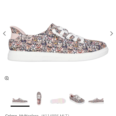
Colore
Multicolore
(#
114856
MLT
)