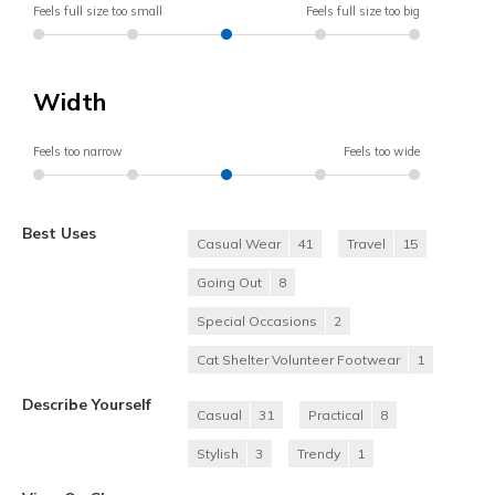
Feels full size too small
Feels full size too big
Width
Feels too narrow
Feels too wide
Best Uses
Casual Wear
41
Travel
15
Going Out
8
Special Occasions
2
Cat Shelter Volunteer Footwear
1
Describe Yourself
Casual
31
Practical
8
Stylish
3
Trendy
1