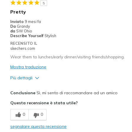
5
Width
Feels true to width
Pretty
Sizing
Feels true to size
Inviato
9 mesi fa
View On Shoes
Shoes are for Wearing
Da
Grandy
da
SW Ohio
Describe Yourself
Stylish
RECENSITO IL
skechers.com
Wear them to lunches/early dinner/visiting friends/shopping.
Mostra traduzione
Più dettagli
Pregi
Conclusione
Sì, mi sento di raccomandare ad un amico
Attractive Design
Questa recensione è stata utile?
Comfortable
0
0
So pretty, dressy in a casual way...
segnalare questa recensione
Stylish