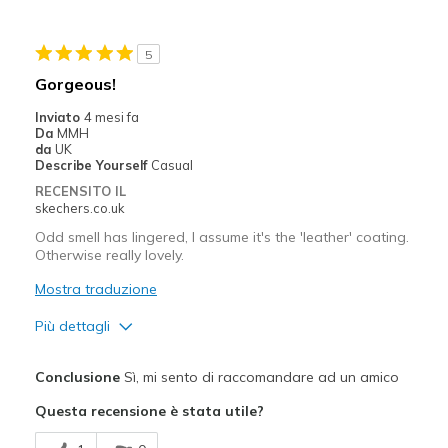
Need Break In
5
Migliori Utilizzi:
Gorgeous!
Casual Wear
Inviato
4 mesi fa
Da
MMH
Width
Feels true to width
da
UK
Describe Yourself
Casual
Sizing
Feels true to size
RECENSITO IL
View On Shoes
I'm Into Shoes
skechers.co.uk
Odd smell has lingered, I assume it's the 'leather' coating.
Otherwise really lovely.
Mostra traduzione
Più dettagli
Pregi
Conclusione
Sì, mi sento di raccomandare ad un amico
Attractive Design
Questa recensione è stata utile?
Comfortable