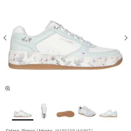
Colore
Bianco / Menta
(#
185168
WMNT
)