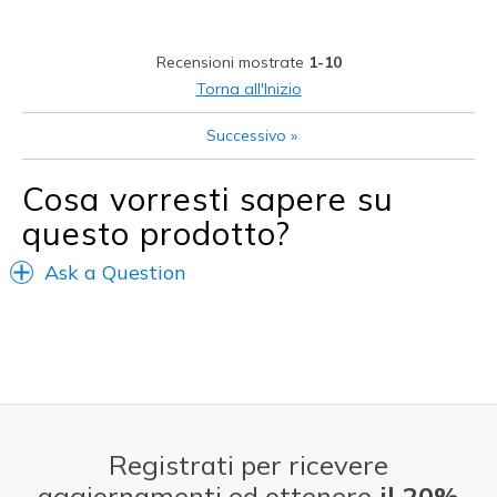
Difetti
Recensioni mostrate
1-10
No cons
Torna all'Inizio
Migliori Utilizzi:
Successivo
»
Casual Wear
Cosa vorresti sapere su
Going Out
questo prodotto?
Special Occasions
Ask a Question
Travel
Width
Feels true to width
Sizing
Feels true to size
View On Shoes
I'm Into Shoes
Registrati per ricevere
aggiornamenti ed ottenere
il 20%