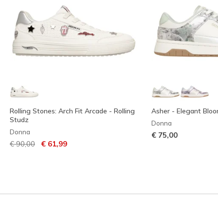
Rolling Stones: Arch Fit Arcade - Rolling
Asher - Elegant Blo
Studz
Donna
Donna
€ 75,00
Prezzo ridotto da
per
€ 90,00
€ 61,99