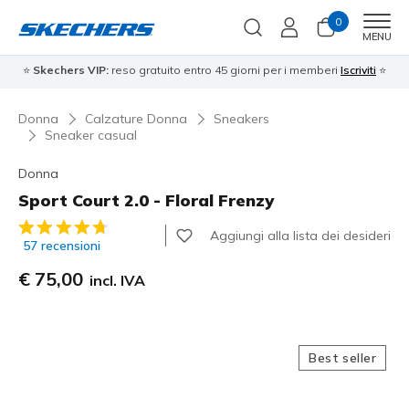
0
Men
MENU
⭐
Skechers VIP:
reso gratuito entro 45 giorni per i memberi
Iscriviti
⭐
Donna
Calzature Donna
Sneakers
Sneaker casual
Donna
Sport Court 2.0 - Floral Frenzy
Valutazione cliente 5 su 5
Aggiungi alla lista dei desideri
57 recensioni
€ 75,00
incl. IVA
Best seller