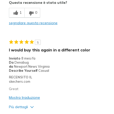
Questa recensione è stata utile?
Migliori Utilizzi:
1
0
Casual Wear
segnalare questa recensione
Width
Feels true to width
Sizing
Feels true to size
View On Shoes
I'm Really Into Shoes
5
I would buy this again in a different color
Inviato
8 mesi fa
Da
Denabug
da
Newport News Virginia
Describe Yourself
Casual
RECENSITO IL
skechers.com
Great
Mostra traduzione
Più dettagli