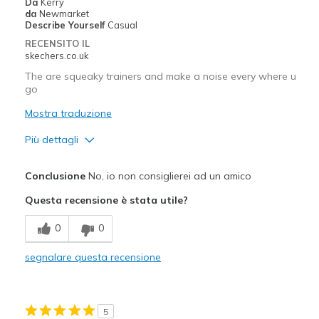
Da
Kerry
da
Newmarket
Describe Yourself
Casual
RECENSITO IL
skechers.co.uk
The are squeaky trainers and make a noise every where u
go
Mostra traduzione
Più dettagli
Pregi
Conclusione
No, io non consiglierei ad un amico
Attractive Design
Questa recensione è stata utile?
Comfortable
0
0
Stylish
segnalare questa recensione
Difetti
Poor Cushioning
5