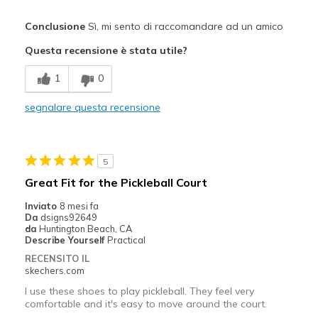
Pregi
Conclusione
Sì, mi sento di raccomandare ad un amico
Attractive Design
Questa recensione è stata utile?
Breathe Well
1
0
Comfortable
segnalare questa recensione
Durable
Stylish
5
Migliori Utilizzi:
Great Fit for the Pickleball Court
Casual Wear
Inviato
8 mesi fa
Da
dsigns92649
Travel
da
Huntington Beach, CA
Describe Yourself
Practical
Width
Feels true to width
RECENSITO IL
skechers.com
Sizing
Feels true to size
View On Shoes
Shoes are for Wearing
I use these shoes to play pickleball. They feel very
comfortable and it's easy to move around the court.