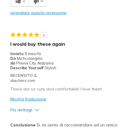
1
0
Stylish
segnalare questa recensione
Difetti
Had an odd smell straight from box
5
Migliori Utilizzi:
I would buy these again
Casual Wear
Inviato
8 mesi fa
Da
Michcolangelo
Going Out
da
Phenix City, Alabama
Describe Yourself
Stylish
Travel
RECENSITO IL
skechers.com
Width
Feels true to width
These are so cute and comfortable! I love them!
Sizing
Feels true to size
View On Shoes
Mostra traduzione
Shoes are for Wearing
Più dettagli
Pregi
Conclusione
Sì, mi sento di raccomandare ad un amico
Attractive Design