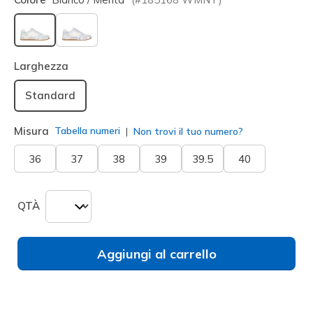
selezionato
Larghezza
Standard
Misura
Tabella numeri
Non trovi il tuo numero?
36
37
38
39
39.5
40
QTÀ
Aggiungi al carrello