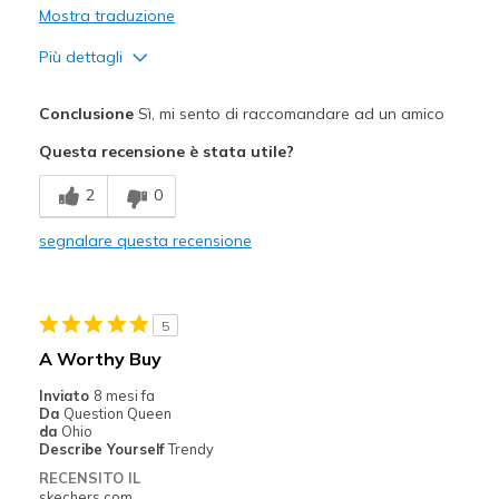
Mostra traduzione
Più dettagli
Pregi
Conclusione
Sì, mi sento di raccomandare ad un amico
Attractive Design
Questa recensione è stata utile?
Comfortable
2
0
Stylish
segnalare questa recensione
Width
Feels true to width
Sizing
Feels true to size
View On Shoes
I'm Into Shoes
5
A Worthy Buy
Inviato
8 mesi fa
Da
Question Queen
da
Ohio
Describe Yourself
Trendy
RECENSITO IL
skechers.com