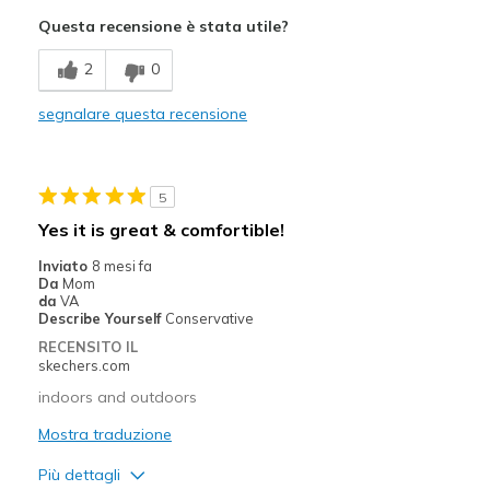
Pregi
Questa recensione è stata utile?
Attractive Design
2
0
Stylish
segnalare questa recensione
Difetti
Need Break In
5
Migliori Utilizzi:
Yes it is great & comfortible!
Casual Wear
Inviato
8 mesi fa
Da
Mom
da
VA
Describe Yourself
Conservative
RECENSITO IL
skechers.com
indoors and outdoors
Mostra traduzione
Più dettagli