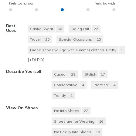
Feels too narrow
Feels too wide
Best
Casual Wear
50
Going Out
22
Uses
Travel
20
Special Occasions
10
I need shoes you go with summer clothes. Pretty
1
[+
Di Più
]
Describe Yourself
Casual
29
Stylish
17
Conservative
4
Practical
4
Trendy
1
View On Shoes
I'm Into Shoes
27
Shoes are for Wearing
16
I'm Really Into Shoes
10