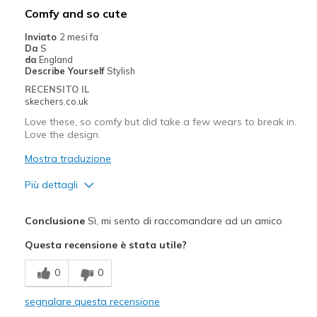
Poor Quality
Comfy and so cute
Migliori Utilizzi:
Inviato
2 mesi fa
Da
S
Casual Wear
da
England
Describe Yourself
Stylish
Going Out
RECENSITO IL
skechers.co.uk
Special Occasions
Love these, so comfy but did take a few wears to break in.
Travel
Love the design.
Mostra traduzione
Width
Feels true to width
Sizing
Feels true to size
Più dettagli
View On Shoes
Shoes are for Wearing
Pregi
Conclusione
Sì, mi sento di raccomandare ad un amico
Attractive Design
Questa recensione è stata utile?
Comfortable
0
0
Stylish
segnalare questa recensione
Difetti