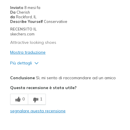
No cons at this time
Inviato
8 mesi fa
Da
Cherish
Migliori Utilizzi:
da
Rockford, IL
Describe Yourself
Conservative
Casual Wear
RECENSITO IL
skechers.com
Going Out
Attractive looking shoes
Special Occasions
Mostra traduzione
Travel
Più dettagli
Width
Feels true to width
Pregi
Conclusione
Sì, mi sento di raccomandare ad un amico
Sizing
Feels half size too small
Attractive Design
View On Shoes
I'm Really Into Shoes
Questa recensione è stata utile?
Comfortable
0
1
Stylish
segnalare questa recensione
Migliori Utilizzi:
Special Occasions