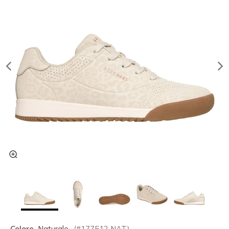
Colore
Naturale
(#
177512
NAT
)