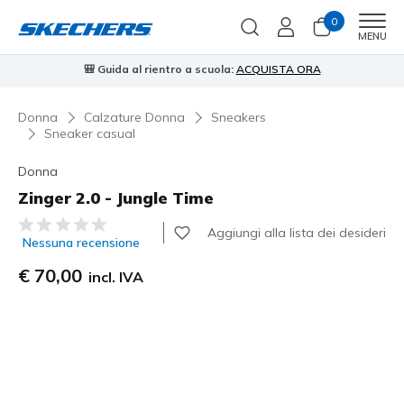
0
Men
MENU
🎒 Guida al rientro a scuola:
ACQUISTA ORA
⭐
Donna
Calzature Donna
Sneakers
Sneaker casual
Donna
Zinger 2.0 - Jungle Time
Valutazione cliente 3,4 su 5
Aggiungi alla lista dei desideri
Nessuna recensione
€ 70,00
incl. IVA