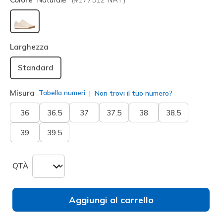
selezionato
Larghezza
Standard
Misura
Tabella numeri
Non trovi il tuo numero?
36
36.5
37
37.5
38
38.5
39
39.5
QTÀ
Aggiungi al carrello