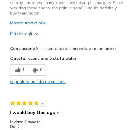
all day. I had pain in my knee since having hip surgery. Since
wearing these shoes, the pain is gone! I would definitely
buy them again.
Mostra traduzione
Più dettagli
Pregi
Conclusione
Sì, mi sento di raccomandare ad un amico
Comfortable
Questa recensione è stata utile?
Width
Feels true to width
1
0
Sizing
Feels true to size
segnalare questa recensione
5
I would buy this again.
Inviato
1 anno fa
Da
D