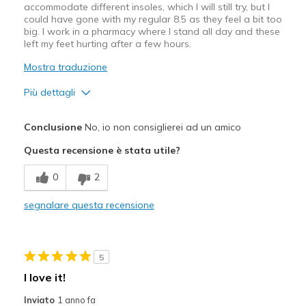
accommodate different insoles, which I will still try, but I
could have gone with my regular 8.5 as they feel a bit too
big. I work in a pharmacy where I stand all day and these
left my feet hurting after a few hours.
Mostra traduzione
Più dettagli
Pregi
Conclusione
No, io non consiglierei ad un amico
Attractive Design
Questa recensione è stata utile?
Difetti
0
2
Poor Cushioning
segnalare questa recensione
Migliori Utilizzi:
Casual Wear
5
Width
Feels true to width
I love it!
Sizing
Feels half size too big
Inviato
1 anno fa
View On Shoes
Shoes are for Wearing