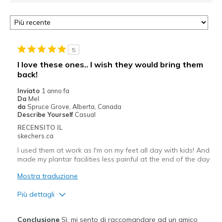
5
I love these ones.. I wish they would bring them
back!
Inviato
1 anno fa
Da
Mel
da
Spruce Grove, Alberta, Canada
Describe Yourself
Casual
RECENSITO IL
skechers.ca
I used them at work as I'm on my feet all day with kids! And
made my plantar facilities less painful at the end of the day
Mostra traduzione
Più dettagli
Pregi
Conclusione
Sì, mi sento di raccomandare ad un amico