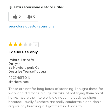
Attractive Design
Questa recensione è stata utile?
Breathe Well
0
0
Comfortable
segnalare questa recensione
Stylish
Difetti
3
Wear Out Quickly
Casual use only
Migliori Utilizzi:
Inviato
1 anno fa
Da
Lynn
Work
da
Newbury park, Ca
Describe Yourself
Casual
Width
Feels true to width
RECENSITO IL
Sizing
Feels true to size
skechers.com
View On Shoes
Shoes are for Wearing
These are not for long bouts of standing. I bought these for
work and did made a huge mistake of not trying them on at
home. I wore them to work, did not bring back-up shoes,
because usually Skechers are really comfortable and don't
require any breaking in. I got them in 9 wide to