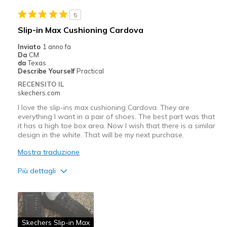
Width
Feels too wide
5
Sizing
Feels true to size
Slip-in Max Cushioning Cardova
Inviato
1 anno fa
Da
CM
da
Texas
Describe Yourself
Practical
RECENSITO IL
skechers.com
I love the slip-ins max cushioning Cardova. They are
everything I want in a pair of shoes. The best part was that
it has a high toe box area. Now I wish that there is a similar
design in the white. That will be my next purchase.
Mostra traduzione
Più dettagli
Pregi
Breathe Well
Skechers Slip-in Max
Comfortable