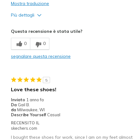
Mostra traduzione
Più dettagli
Pregi
Questa recensione è stata utile?
Breathe Well
0
0
Comfortable
segnalare questa recensione
Width
Feels true to width
Sizing
Feels true to size
5
Love these shoes!
Inviato
1 anno fa
Da
Gail B.
da
Milwaukee, WI
Describe Yourself
Casual
RECENSITO IL
skechers.com
I bought these shoes for work, since I am on my feet almost