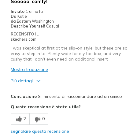
Sooooo, comfy!
Sizing
Feels true to size
Inviato
1 anno fa
View On Shoes
Shoes are for Wearing
Da
Katie
da
Eastern Washington
Describe Yourself
Casual
RECENSITO IL
skechers.com
I was skeptical at first at the slip-on style, but these are so
easy to step in to. Plenty wide for my toe box, and very
cushy that I don't even need an additional insert.
Mostra traduzione
Più dettagli
Pregi
Conclusione
Sì, mi sento di raccomandare ad un amico
Comfortable
Questa recensione è stata utile?
Migliori Utilizzi:
2
0
Casual Wear
segnalare questa recensione
Width
Feels true to width