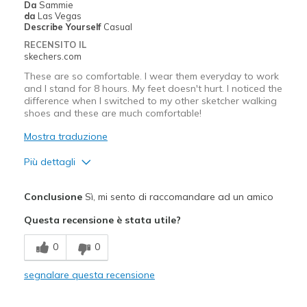
Da
Sammie
da
Las Vegas
Describe Yourself
Casual
RECENSITO IL
skechers.com
These are so comfortable. I wear them everyday to work
and I stand for 8 hours. My feet doesn't hurt. I noticed the
difference when I switched to my other sketcher walking
shoes and these are much comfortable!
Mostra traduzione
Più dettagli
Pregi
Conclusione
Sì, mi sento di raccomandare ad un amico
Breathe Well
Questa recensione è stata utile?
Comfortable
0
0
Migliori Utilizzi:
segnalare questa recensione
Casual Wear