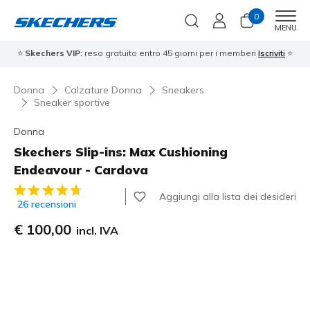
0
Men
MENU
⭐
Skechers VIP:
reso gratuito entro 45 giorni per i memberi
Iscriviti
⭐
Donna
Calzature Donna
Sneakers
Sneaker sportive
Donna
Skechers Slip-ins: Max Cushioning
Endeavour - Cardova
Valutazione cliente 4,7 su 5
Aggiungi alla lista dei desideri
26 recensioni
€ 100,00
incl. IVA