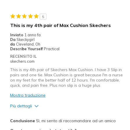
Sizing
Feels true to size
5
This is my 4th pair of Max Cushion Skechers
Inviato
1 anno fa
Da
Skeckygirl
da
Cleveland, Oh
Describe Yourself
Practical
RECENSITO IL
skechers.com
This is my 4th pair of Skechers Max Cushion. I have 3 Slip in
pairs and one tie. Max Cushion is great because I'm a nurse
on my feet for the better half of 12 hours. I'm comfortable,
quick, and pain free. Plus non slip is a huge plus
Mostra traduzione
Più dettagli
Pregi
Conclusione
Sì, mi sento di raccomandare ad un amico
Comfortable