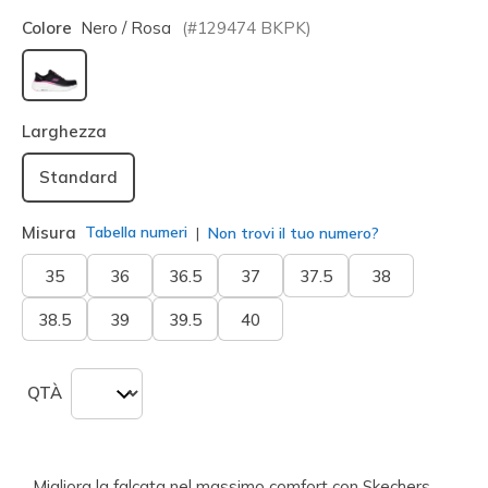
Colore
Nero / Rosa
(#
129474
BKPK
)
selezionato
Larghezza
Standard
Misura
Tabella numeri
Non trovi il tuo numero?
35
36
36.5
37
37.5
38
38.5
39
39.5
40
QTÀ
Migliora la falcata nel massimo comfort con Skechers