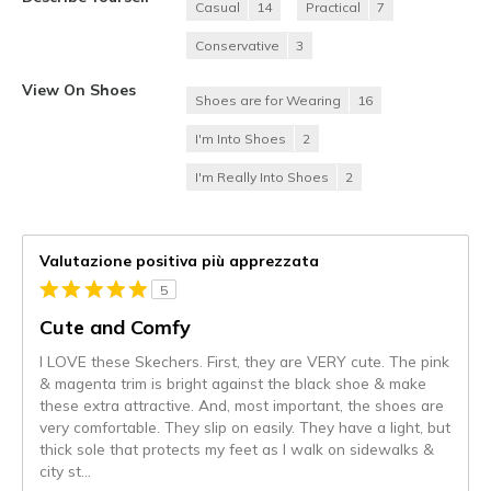
Casual
14
Practical
7
Conservative
3
View On Shoes
Shoes are for Wearing
16
I'm Into Shoes
2
I'm Really Into Shoes
2
Valutazione positiva più apprezzata
5
Cute and Comfy
I LOVE these Skechers. First, they are VERY cute. The pink
& magenta trim is bright against the black shoe & make
these extra attractive. And, most important, the shoes are
very comfortable. They slip on easily. They have a light, but
thick sole that protects my feet as I walk on sidewalks &
city st
...