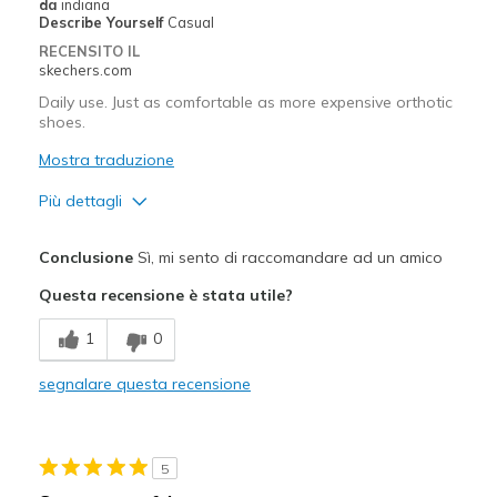
da
indiana
Describe Yourself
Casual
RECENSITO IL
skechers.com
Daily use. Just as comfortable as more expensive orthotic
shoes.
Mostra traduzione
Più dettagli
Pregi
Conclusione
Sì, mi sento di raccomandare ad un amico
Attractive Design
Questa recensione è stata utile?
Breathe Well
1
0
Comfortable
segnalare questa recensione
Migliori Utilizzi:
Casual Wear
5
Width
Feels true to width