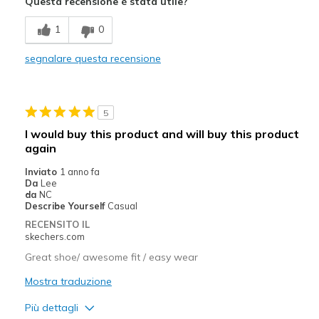
Questa recensione è stata utile?
Durable
1
0
Nonslip
segnalare questa recensione
Stylish
Migliori Utilizzi:
5
Casual Wear
I would buy this product and will buy this product
again
Going Out
Inviato
1 anno fa
Travel
Da
Lee
da
NC
Work
Describe Yourself
Casual
RECENSITO IL
Width
Feels true to width
skechers.com
Sizing
Feels true to size
Great shoe/ awesome fit / easy wear
View On Shoes
I'm Really Into Shoes
Mostra traduzione
Più dettagli