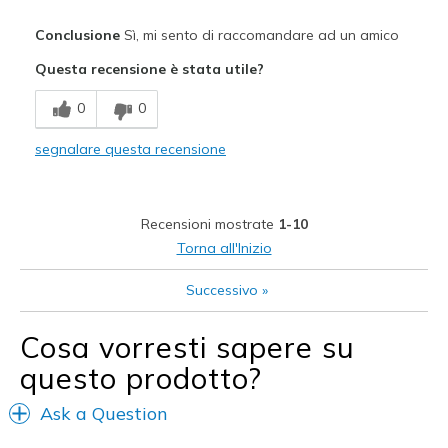
Migliori Utilizzi:
Conclusione
Sì, mi sento di raccomandare ad un amico
Casual Wear
Questa recensione è stata utile?
Going Out
0
0
Travel
segnalare questa recensione
View On Shoes
Shoes are for Wearing
Recensioni mostrate
1-10
Torna all'Inizio
Successivo
»
Cosa vorresti sapere su
questo prodotto?
Ask a Question