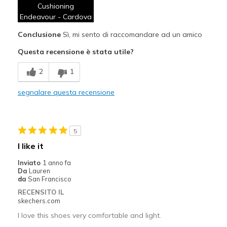
Cushioning
Durable
Endeavour - Cardova
Conclusione
Sì, mi sento di raccomandare ad un amico
High enough toe box
Questa recensione è stata utile?
Migliori Utilizzi:
2
1
Casual Wear
Going Out
segnalare questa recensione
Travel
5
Width
Feels true to width
Sizing
I like it
Feels true to size
View On Shoes
Shoes are for Wearing
Inviato
1 anno fa
Da
Lauren
da
San Francisco
RECENSITO IL
skechers.com
I love this shoes very comfortable and light.