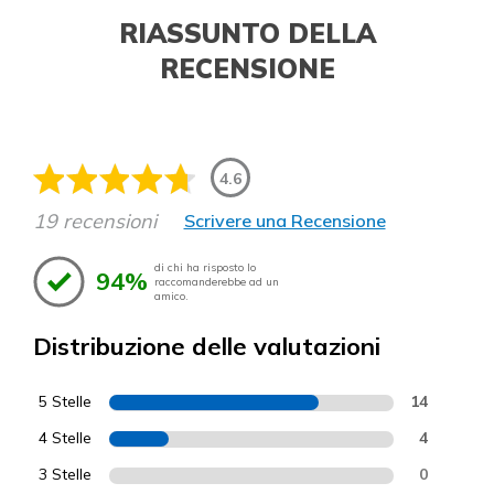
RIASSUNTO DELLA
RECENSIONE
4.6
19 recensioni
Scrivere una Recensione
di chi ha risposto lo
94%
raccomanderebbe ad un
amico.
Distribuzione delle valutazioni
5 Stelle
14
4 Stelle
4
3 Stelle
0