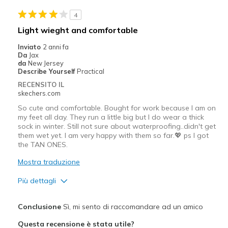
Stylish
4
Migliori Utilizzi:
Light wieght and comfortable
Casual Wear
Inviato
2 anni fa
Da
Jax
Going Out
da
New Jersey
Describe Yourself
Practical
Width
Feels true to width
RECENSITO IL
skechers.com
Sizing
Feels true to size
View On Shoes
Shoes are for Wearing
So cute and comfortable. Bought for work because I am on
my feet all day. They run a little big but I do wear a thick
sock in winter. Still not sure about waterproofing..didn't get
them wet yet. I am very happy with them so far.💖 ps I got
the TAN ONES.
Mostra traduzione
Più dettagli
Pregi
Conclusione
Sì, mi sento di raccomandare ad un amico
Attractive Design
Questa recensione è stata utile?