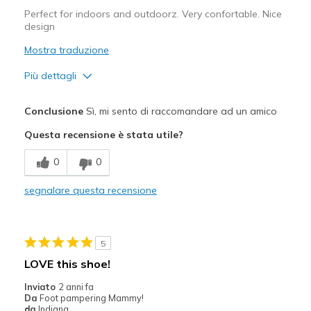
Perfect for indoors and outdoorz. Very confortable. Nice
design
Mostra traduzione
Più dettagli
Pregi
Conclusione
Sì, mi sento di raccomandare ad un amico
Attractive Design
Questa recensione è stata utile?
Breathe Well
0
0
Comfortable
segnalare questa recensione
Durable
Stylish
5
Migliori Utilizzi:
LOVE this shoe!
Casual Wear
Inviato
2 anni fa
Da
Foot pampering Mammy!
Going Out
da
Indiana