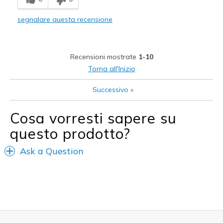
Durable
segnalare questa recensione
Stylish
Migliori Utilizzi:
Recensioni mostrate
1-10
Casual Wear
Torna all'Inizio
Going Out
Successivo
»
Width
Feels true to width
Cosa vorresti sapere su
Sizing
Feels true to size
questo prodotto?
View On Shoes
Shoes are for Wearing
Ask a Question