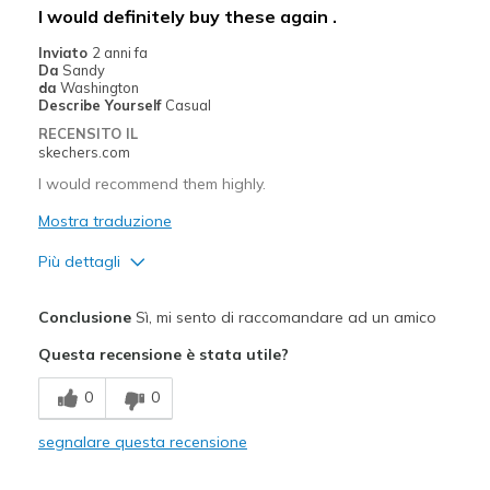
Migliori Utilizzi:
I would definitely buy these again .
Casual Wear
Inviato
2 anni fa
Da
Sandy
Sizing
Feels true to size
da
Washington
Describe Yourself
Casual
View On Shoes
I'm Really Into Shoes
RECENSITO IL
skechers.com
I would recommend them highly.
Mostra traduzione
Più dettagli
Pregi
Conclusione
Sì, mi sento di raccomandare ad un amico
Attractive Design
Questa recensione è stata utile?
Breathe Well
0
0
Comfortable
segnalare questa recensione
Durable