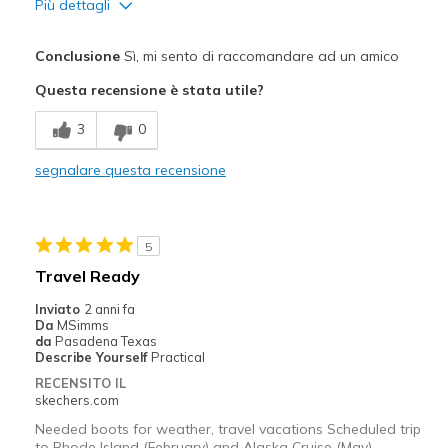
Più dettagli
Pregi
Conclusione
Sì, mi sento di raccomandare ad un amico
Attractive Design
Questa recensione è stata utile?
Breathe Well
3
0
Comfortable
segnalare questa recensione
Durable
Stylish
5
Width
Feels true to width
Travel Ready
Sizing
Feels true to size
Inviato
2 anni fa
View On Shoes
I'm Into Shoes
Da
MSimms
da
Pasadena Texas
Describe Yourself
Practical
RECENSITO IL
skechers.com
Needed boots for weather, travel vacations Scheduled trip
to Rhode Island (February) and Alaska Cruise (May).