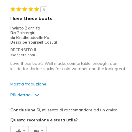
Stylish
5
Migliori Utilizzi:
I love these boots
Casual Wear
Inviato
2 anni fa
Da
Paintergirl
Travel
da
Brodheadsville Pa.
Describe Yourself
Casual
Width
Feels true to width
RECENSITO IL
skechers.com
Sizing
Feels true to size
View On Shoes
I'm Into Shoes
Love these boots!Well made, comfortable, enough room
inside for thicker socks for cold weather and the look great
.
Mostra traduzione
Più dettagli
Pregi
Conclusione
Sì, mi sento di raccomandare ad un amico
Attractive Design
Questa recensione è stata utile?
Comfortable
0
0