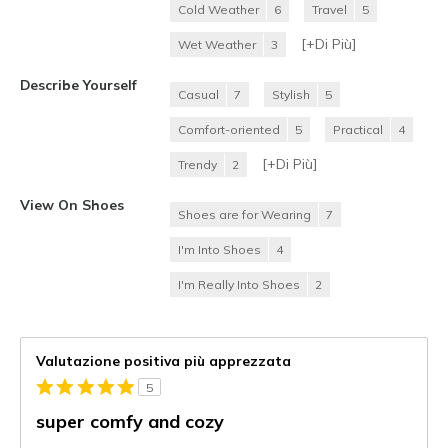
Cold Weather
6
Travel
5
[+
Di Più
]
Wet Weather
3
Describe Yourself
Casual
7
Stylish
5
Comfort-oriented
5
Practical
4
[+
Di Più
]
Trendy
2
View On Shoes
Shoes are for Wearing
7
I'm Into Shoes
4
I'm Really Into Shoes
2
Valutazione positiva più apprezzata
5
super comfy and cozy