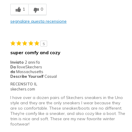
Comfortable
1
0
Stylish
segnalare questa recensione
Migliori Utilizzi:
Casual Wear
5
Work
super comfy and cozy
Width
Feels true to width
Inviato
2 anni fa
Da
IloveSkechers
Sizing
Feels half size too big
da
Massachusetts
View On Shoes
Shoes are for Wearing
Describe Yourself
Casual
RECENSITO IL
skechers.com
I have over a dozen pairs of Skechers sneakers in the Uno
style and they are the only sneakers I wear because they
are so comfortable. These sneaker/boots are no different.
They're comfy like a sneaker, and also cozy like a boot. The
trim is nice and soft. These are my new favorite winter
footwear!