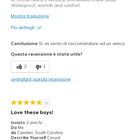
Waterproof, warmth and comfort.
Mostra traduzione
Più dettagli
Pregi
Conclusione
Sì, mi sento di raccomandare ad un amico
Attractive Design
Questa recensione è stata utile?
Comfortable
2
1
Durable
segnalare questa recensione
Stylish
Migliori Utilizzi:
5
Casual Wear
Love these boys!
Travel
Inviato
2 anni fa
Da
Me
Sizing
Feels true to size
da
Camden, South Carolina
Describe Yourself
Casual
View On Shoes
Shoes are for Wearing