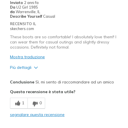
Inviato
2 anni fa
View On Shoes
I'm Into Shoes
Da
U2 Girl 1985
da
Warrenville, IL
Describe Yourself
Casual
RECENSITO IL
skechers.com
These boots are so comfortable! I absolutely love them!! I
can wear them for casual outings and slightly dressy
occasions. Definitely not formal.
Mostra traduzione
Più dettagli
Pregi
Conclusione
Sì, mi sento di raccomandare ad un amico
Attractive Design
Questa recensione è stata utile?
Breathe Well
1
0
Comfortable
segnalare questa recensione
Durable