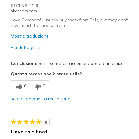
RECENSITO IL
skechers.com
Love Skechers! I usually buy them from Belk, but they don't
have much to choose from
Mostra traduzione
Più dettagli
Pregi
Conclusione
Sì, mi sento di raccomandare ad un amico
Attractive Design
Questa recensione è stata utile?
Comfortable
0
0
Stylish
segnalare questa recensione
Migliori Utilizzi:
Casual Wear
5
Width
Feels true to width
I love this boot!
Sizing
Feels true to size