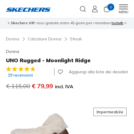
0
Men
MENU
⭐
Skechers VIP:
reso gratuito entro 45 giorni per i memberi
Iscriviti
⭐
Donna
Calzature Donna
Stivali
Donna
UNO Rugged - Moonlight Ridge
Valutazione cliente 4,4 su 5
Aggiungi alla lista dei desideri
19 recensioni
Prezzo ridotto da
€ 115,00
per
€ 79,99
incl. IVA
Impermeabile