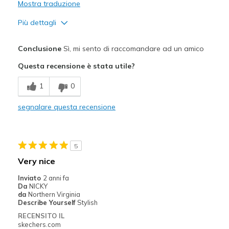
Mostra traduzione
Più dettagli
Pregi
Conclusione
Sì, mi sento di raccomandare ad un amico
Attractive Design
Questa recensione è stata utile?
Comfortable
1
0
Stylish
segnalare questa recensione
Width
Feels true to width
Sizing
Feels true to size
View On Shoes
I'm Really Into Shoes
5
Very nice
Inviato
2 anni fa
Da
NICKY
da
Northern Virginia
Describe Yourself
Stylish
RECENSITO IL
skechers.com