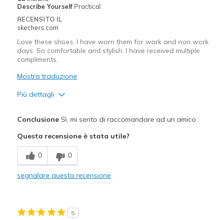
Describe Yourself
Practical
Travel
RECENSITO IL
skechers.com
Width
Feels true to width
Love these shoes. I have worn them for work and non work
Sizing
Feels true to size
days. So comfortable and stylish. I have received multiple
compliments.
View On Shoes
I'm Into Shoes
Mostra traduzione
Più dettagli
Pregi
Conclusione
Sì, mi sento di raccomandare ad un amico
Attractive Design
Questa recensione è stata utile?
Breathe Well
0
0
Comfortable
segnalare questa recensione
Durable
Stylish
5