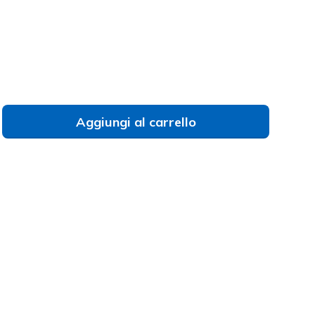
to
ovi il tuo numero?
Aggiungi al carrello