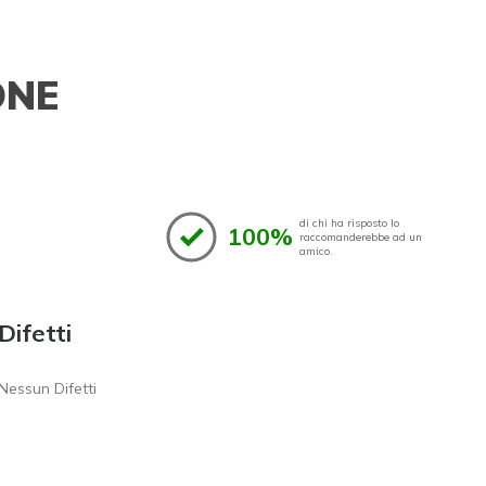
ONE
di chi ha risposto lo
100%
raccomanderebbe ad un
amico.
Difetti
Nessun Difetti