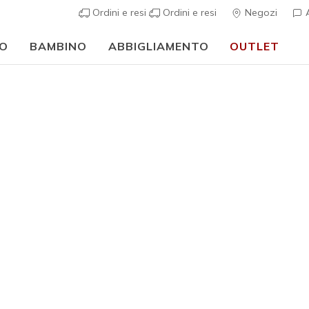
Ordini e resi
Ordini e resi
Negozi
A
O
BAMBINO
ABBIGLIAMENTO
OUTLET
⭐
Skechers VIP:
reso gratuito entro 45 giorni per i memberi
Iscriviti
⭐
…
Donna
GO SNUGGL
8
Valutazione clie
Prezzo ri
€ 75,00
p
Colore
Talpa / 