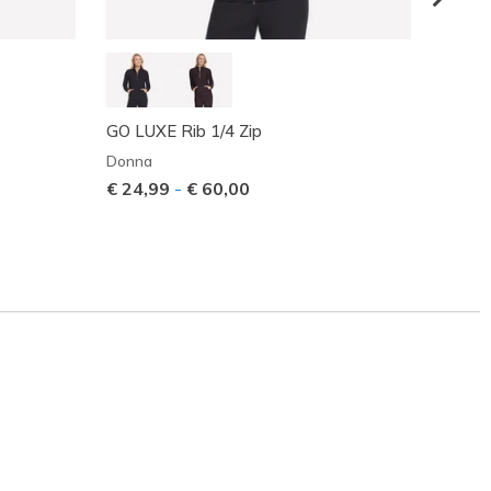
GO LUXE Rib 1/4 Zip
GO DR
Donna
Donna
€ 24,99
-
€ 60,00
€ 19,