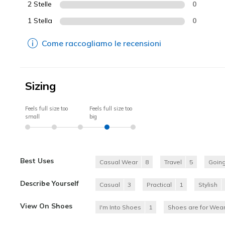
2 Stelle
0
1 Stella
0
Come raccogliamo le recensioni
Sizing
Feels full size too
Feels full size too
small
big
Best Uses
Casual Wear
8
Travel
5
Going
Describe Yourself
Casual
3
Practical
1
Stylish
View On Shoes
I'm Into Shoes
1
Shoes are for Wear