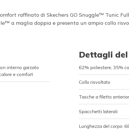
 comfort raffinato di Skechers GO Snuggle™ Tunic Fu
le™ a maglia doppia e presenta un ampio collo risvolt
Dettagli del
con interno garzato
62% poliestere, 35% c
calore e comfort
Collo risvoltato
Tasche a filetto anterior
Spacchetti laterali
Lunghezza del corpo: 6