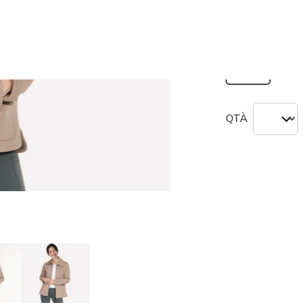
seleziona
Misura
Non tr
L
QTÀ