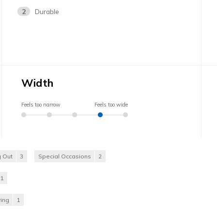
2
Durable
Width
Feels too narrow
Feels too wide
 Out
3
Special Occasions
2
1
ing
1