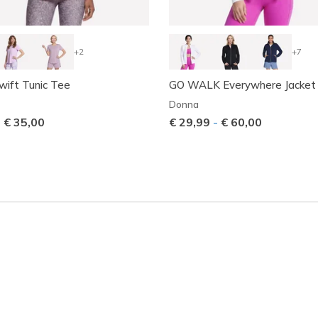
+2
+7
ift Tunic Tee
GO WALK Everywhere Jacket
Donna
-
€ 35,00
€ 29,99
-
€ 60,00