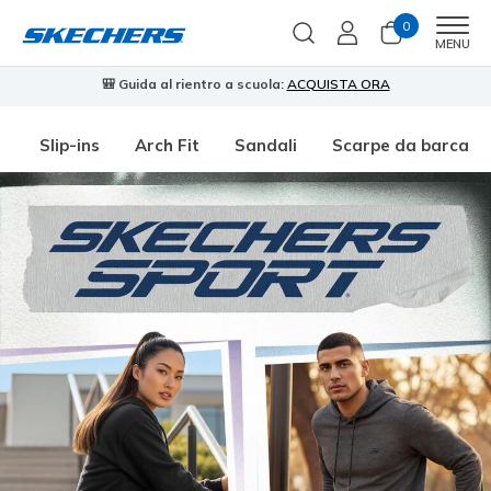
0
Men
MENU
🎒 Guida al rientro a scuola:
ACQUISTA ORA
⭐
Slip-ins
Arch Fit
Sandali
Scarpe da barca