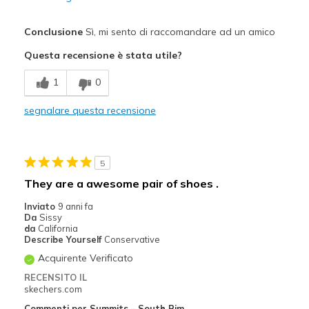
Pregi
Conclusione
Sì, mi sento di raccomandare ad un amico
Comfortable
Questa recensione è stata utile?
Durable
1
0
Migliori Utilizzi:
segnalare questa recensione
Casual Wear
Travel
5
Width
Feels true to width
They are a awesome pair of shoes .
Sizing
Feels true to size
Inviato
9 anni fa
View On Shoes
I'm Into Shoes
Da
Sissy
da
California
Describe Yourself
Conservative
Acquirente Verificato
RECENSITO IL
skechers.com
Commenti per Summits - South Rim