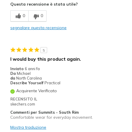
Questa recensione è stata utile?
Breathe Well
0
0
Comfortable
segnalare questa recensione
Durable
Stylish
5
Migliori Utilizzi:
I would buy this product again.
Casual Wear
Inviato
6 anni fa
Da
Michael
Travel
da
North Carolina
Describe Yourself
Practical
Width
Feels true to width
Acquirente Verificato
Sizing
Feels true to size
RECENSITO IL
View On Shoes
Shoes are for Wearing
skechers.com
Commenti per Summits - South Rim
Comfortable wear for everyday movement.
Mostra traduzione