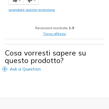
Poor Quality
segnalare questa recensione
Width
Feels too wide
Sizing
Feels true to size
View On Shoes
Shoes are for Wearing
Recensioni mostrate
1-9
Torna all'Inizio
Cosa vorresti sapere su
questo prodotto?
Ask a Question