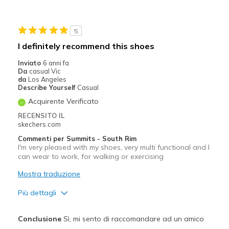
Width
Feels true to width
Sizing
Feels true to size
View On Shoes
I'm Really Into Shoes
5
I definitely recommend this shoes
Inviato
6 anni fa
Da
casual Vic
da
Los Angeles
Describe Yourself
Casual
Acquirente Verificato
RECENSITO IL
skechers.com
Commenti per Summits - South Rim
I'm very pleased with my shoes, very multi functional and I
can wear to work, for walking or exercising
Mostra traduzione
Più dettagli
Pregi
Conclusione
Sì, mi sento di raccomandare ad un amico
Attractive Design