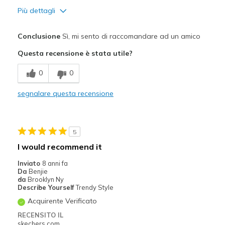
Più dettagli
Pregi
Conclusione
Sì, mi sento di raccomandare ad un amico
Attractive Design
Questa recensione è stata utile?
Comfortable
0
0
Migliori Utilizzi:
segnalare questa recensione
Casual Wear
Travel
5
Width
Feels true to width
I would recommend it
Sizing
Feels true to size
Inviato
8 anni fa
View On Shoes
I'm Into Shoes
Da
Benjie
da
Brooklyn Ny
Describe Yourself
Trendy Style
Acquirente Verificato
RECENSITO IL
skechers.com