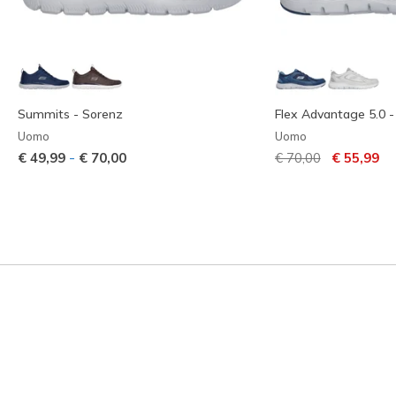
Summits - Sorenz
Flex Advantage 5.0 -
Uomo
Uomo
Prezzo ridotto da
per
-
€ 49,99
€ 70,00
€ 70,00
€ 55,99