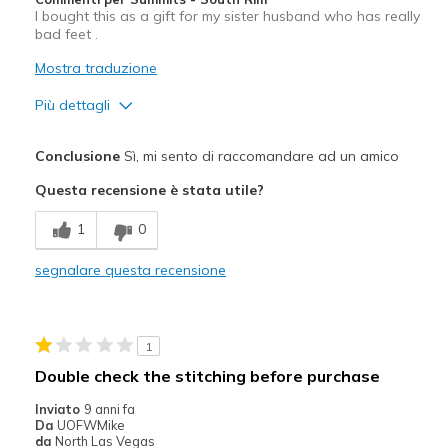
I bought this as a gift for my sister husband who has really
bad feet .
Mostra traduzione
Più dettagli
Pregi
Conclusione
Sì, mi sento di raccomandare ad un amico
Comfortable
Questa recensione è stata utile?
Durable
1
0
Migliori Utilizzi:
segnalare questa recensione
Casual Wear
Travel
1
Width
Feels true to width
Double check the stitching before purchase
Sizing
Feels true to size
Inviato
9 anni fa
View On Shoes
Shoes are for Wearing
Da
UOFWMike
da
North Las Vegas