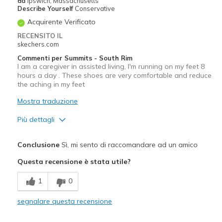
da
Ipswich, Massachusetts
Describe Yourself
Conservative
Acquirente Verificato
RECENSITO IL
skechers.com
Commenti per Summits - South Rim
I am a caregiver in assisted living, I'm running on my feet 8
hours a day . These shoes are very comfortable and reduce
the aching in my feet
Mostra traduzione
Più dettagli
Pregi
Conclusione
Sì, mi sento di raccomandare ad un amico
Comfortable
Questa recensione è stata utile?
Migliori Utilizzi:
1
0
Casual Wear
segnalare questa recensione
Work