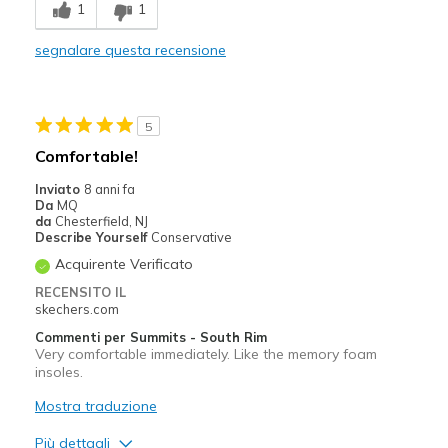
1
1
Stylish
segnalare questa recensione
Migliori Utilizzi:
Casual Wear
5
Width
Feels true to width
Comfortable!
Sizing
Feels true to size
Inviato
8 anni fa
Da
MQ
da
Chesterfield, NJ
Describe Yourself
Conservative
Acquirente Verificato
RECENSITO IL
skechers.com
Commenti per Summits - South Rim
Very comfortable immediately. Like the memory foam
insoles.
Mostra traduzione
Più dettagli