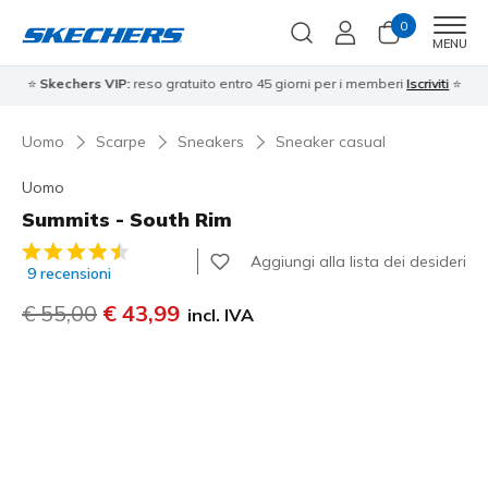
0
Men
MENU
⭐
Skechers VIP:
reso gratuito entro 45 giorni per i memberi
Iscriviti
⭐
Uomo
Scarpe
Sneakers
Sneaker casual
Uomo
Summits - South Rim
Valutazione cliente 3,5 su 5
Aggiungi alla lista dei desideri
9 recensioni
Prezzo ridotto da
€ 55,00
per
€ 43,99
incl. IVA