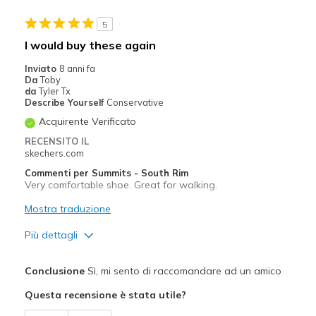
Width
Feels true to width
5
Sizing
Feels true to size
I would buy these again
View On Shoes
Shoes are for Wearing
Inviato
8 anni fa
Da
Toby
da
Tyler Tx
Describe Yourself
Conservative
Acquirente Verificato
RECENSITO IL
skechers.com
Commenti per Summits - South Rim
Very comfortable shoe. Great for walking.
Mostra traduzione
Più dettagli
Pregi
Conclusione
Sì, mi sento di raccomandare ad un amico
Comfortable
Questa recensione è stata utile?
Durable