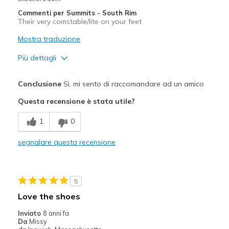
Commenti per Summits - South Rim
Their very comstable/lite on your feet
Mostra traduzione
Più dettagli
Pregi
Conclusione
Sì, mi sento di raccomandare ad un amico
Comfortable
Questa recensione è stata utile?
Migliori Utilizzi:
1
0
Casual Wear
segnalare questa recensione
Width
Feels true to width
Sizing
Feels true to size
5
Love the shoes
Inviato
8 anni fa
Da
Missy