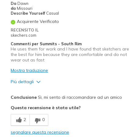
Da
Dawn
da
Missouri
Describe Yourself
Casual
Acquirente Verificato
RECENSITO IL
skechers.com
Commenti per Summits - South Rim
He uses them for work and I have found that sketchers are
the best for him because they are comfortable and do not
wear out as fast
Mostra traduzione
Più dettagli
Pregi
Conclusione
Sì, mi sento di raccomandare ad un amico
Durable
Questa recensione è stata utile?
Migliori Utilizzi:
2
0
Casual Wear
segnalare questa recensione