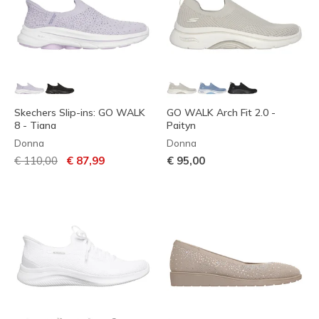
Skechers Slip-ins: GO WALK
GO WALK Arch Fit 2.0 -
8 - Tiana
Paityn
Donna
Donna
Prezzo ridotto da
per
€ 110,00
€ 87,99
€ 95,00