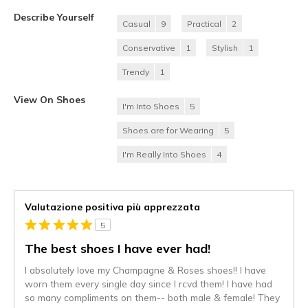
Describe Yourself
Casual
9
Practical
2
Conservative
1
Stylish
1
Trendy
1
View On Shoes
I'm Into Shoes
5
Shoes are for Wearing
5
I'm Really Into Shoes
4
Valutazione positiva più apprezzata
5
The best shoes I have ever had!
I absolutely love my Champagne & Roses shoes!! I have
worn them every single day since I rcvd them! I have had
so many compliments on them-- both male & female! They