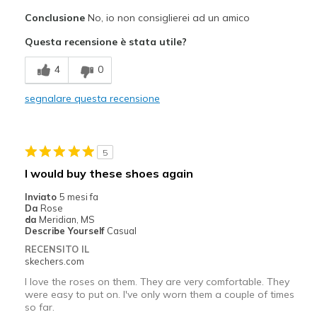
Pregi
Conclusione
No, io non consiglierei ad un amico
Attractive Design
Questa recensione è stata utile?
Breathe Well
4
0
Stylish
segnalare questa recensione
Difetti
Need Break In
5
Width
Feels too narrow
I would buy these shoes again
Sizing
Feels true to size
Inviato
5 mesi fa
View On Shoes
I'm Into Shoes
Da
Rose
da
Meridian, MS
Describe Yourself
Casual
RECENSITO IL
skechers.com
I love the roses on them. They are very comfortable. They
were easy to put on. I've only worn them a couple of times
so far.