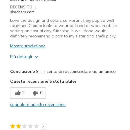
RECENSITO IL
skechers.com
Love the design and colors so vibrant they pop so well
together! Comfortable to wear out and at work in office
setting on casual day. Stitching is well done would
definitely recommend a pair to my sister and she's picky.
Mostra traduzione
Più dettagli
Pregi
Conclusione
Sì, mi sento di raccomandare ad un amico
Attractive Design
Questa recensione è stata utile?
Breathe Well
2
0
Comfortable
segnalare questa recensione
Durable
Stylish
2