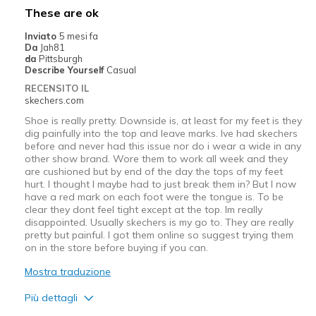
Difetti
These are ok
Need Break In
Inviato
5 mesi fa
Da
Jah81
Migliori Utilizzi:
da
Pittsburgh
Describe Yourself
Casual
Casual Wear
RECENSITO IL
skechers.com
Going Out
Shoe is really pretty. Downside is, at least for my feet is they
Special Occasions
dig painfully into the top and leave marks. Ive had skechers
before and never had this issue nor do i wear a wide in any
other show brand. Wore them to work all week and they
Width
Feels true to width
are cushioned but by end of the day the tops of my feet
Sizing
Feels true to size
hurt. I thought I maybe had to just break them in? But I now
have a red mark on each foot were the tongue is. To be
View On Shoes
Shoes are for Wearing
clear they dont feel tight except at the top. Im really
disappointed. Usually skechers is my go to. They are really
pretty but painful. I got them online so suggest trying them
on in the store before buying if you can.
Mostra traduzione
Più dettagli