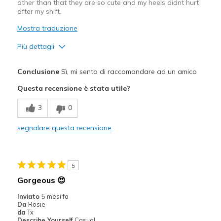
View On Shoes
I'm Into Shoes
other than that they are so cute and my heels didnt hurt
after my shift.
Mostra traduzione
Più dettagli
Pregi
Conclusione
Sì, mi sento di raccomandare ad un amico
Attractive Design
Questa recensione è stata utile?
Comfortable
3
0
Stylish
segnalare questa recensione
Migliori Utilizzi:
Casual Wear
5
Width
Feels too narrow
Gorgeous 😍
Sizing
Feels true to size
Inviato
5 mesi fa
View On Shoes
I'm Into Shoes
Da
Rosie
da
Tx
Describe Yourself
Casual