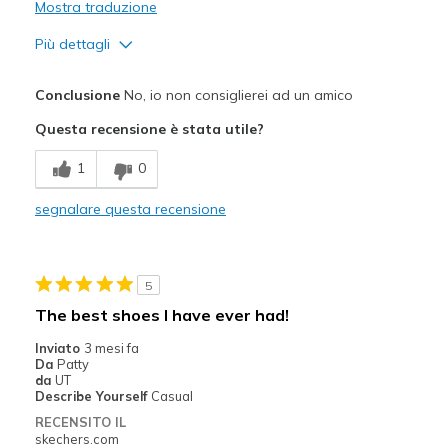
Mostra traduzione
Più dettagli
Pregi
Conclusione
No, io non consiglierei ad un amico
Stylish
Questa recensione è stata utile?
Difetti
1
0
Hurts my knee
segnalare questa recensione
5
The best shoes I have ever had!
Inviato
3 mesi fa
Da
Patty
da
UT
Describe Yourself
Casual
RECENSITO IL
skechers.com