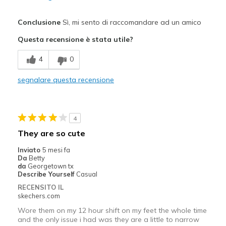
Pregi
Conclusione
Sì, mi sento di raccomandare ad un amico
Attractive Design
Questa recensione è stata utile?
Durable
4
0
Stylish
segnalare questa recensione
Difetti
Need Break In
4
Migliori Utilizzi:
They are so cute
Casual Wear
Inviato
5 mesi fa
Da
Betty
Going Out
da
Georgetown tx
Describe Yourself
Casual
Travel
RECENSITO IL
skechers.com
Width
Feels true to width
Wore them on my 12 hour shift on my feet the whole time
Sizing
Feels half size too small
and the only issue i had was they are a little to narrow