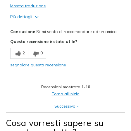
Mostra traduzione
Più dettagli
Pregi
Conclusione
Sì, mi sento di raccomandare ad un amico
Attractive Design
Questa recensione è stata utile?
Breathe Well
2
0
Comfortable
segnalare questa recensione
Stylish
Migliori Utilizzi:
Recensioni mostrate
1-10
Casual Wear
Torna all'Inizio
Going Out
Successivo
»
Travel
Cosa vorresti sapere su
Width
Feels true to width