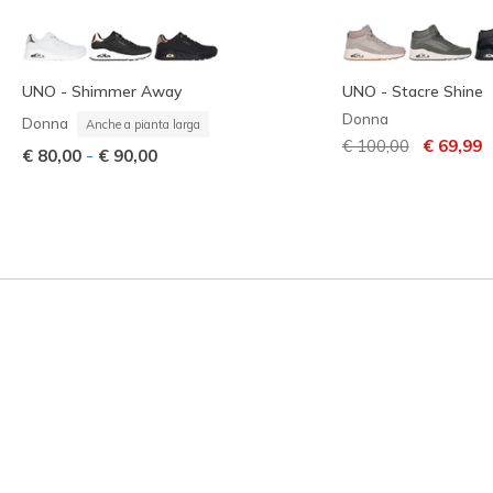
UNO - Shimmer Away
UNO - Stacre Shine
Donna
Donna
Anche a pianta larga
Prezzo ridotto da
per
€ 100,00
€ 69,99
-
€ 80,00
€ 90,00