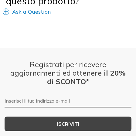
questo prodotto?
Sizing
Feels true to size
View On Shoes
Shoes are for Wearing
Ask a Question
Registrati per ricevere
aggiornamenti ed ottenere
il 20%
di SCONTO*
E-mail
ISCRIVITI