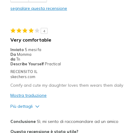
Migliori Utilizzi:
segnalare questa recensione
Casual Wear
Going Out
4
Special Occasions
Very comfortable
Travel
Inviato
5 mesi fa
Da
Momma
Width
Feels true to width
da
Tn
Describe Yourself
Practical
Sizing
Feels true to size
RECENSITO IL
View On Shoes
I'm Really Into Shoes
skechers.com
Comfy and cute my daughter loves them wears them daily
Mostra traduzione
Più dettagli
Pregi
Conclusione
Sì, mi sento di raccomandare ad un amico
Attractive Design
Questa recensione è stata utile?