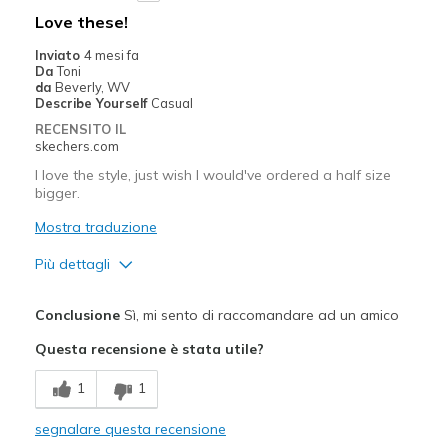
Migliori Utilizzi:
Love these!
Casual Wear
Inviato
4 mesi fa
Da
Toni
Going Out
da
Beverly, WV
Describe Yourself
Casual
Width
Feels true to width
RECENSITO IL
skechers.com
Sizing
Feels true to size
View On Shoes
I'm Really Into Shoes
I love the style, just wish I would've ordered a half size
bigger.
Mostra traduzione
Più dettagli
Pregi
Conclusione
Sì, mi sento di raccomandare ad un amico
Attractive Design
Questa recensione è stata utile?
Comfortable
1
1
Stylish
segnalare questa recensione