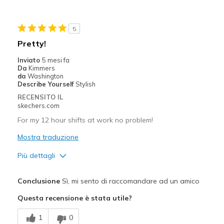
Migliori Utilizzi:
Casual Wear
5
Sizing
Feels half size too small
Pretty!
View On Shoes
Shoes are for Wearing
Inviato
5 mesi fa
Da
Kimmers
da
Washington
Describe Yourself
Stylish
RECENSITO IL
skechers.com
For my 12 hour shifts at work no problem!
Mostra traduzione
Più dettagli
Pregi
Conclusione
Sì, mi sento di raccomandare ad un amico
Attractive Design
Questa recensione è stata utile?
Stylish
1
0