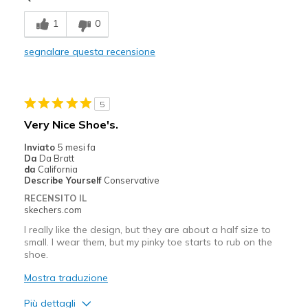
Comfortable
1
0
Durable
segnalare questa recensione
Stylish
Migliori Utilizzi:
5
Casual Wear
Very Nice Shoe's.
Width
Feels true to width
Inviato
5 mesi fa
Da
Da Bratt
Sizing
Feels true to size
da
California
View On Shoes
I'm Into Shoes
Describe Yourself
Conservative
RECENSITO IL
skechers.com
I really like the design, but they are about a half size to
small. I wear them, but my pinky toe starts to rub on the
shoe.
Mostra traduzione
Più dettagli