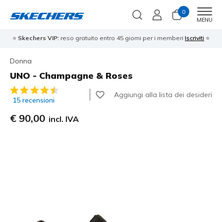
0
Men
MENU
⭐
Skechers VIP:
reso gratuito entro 45 giorni per i memberi
Iscriviti
⭐
Donna
UNO - Champagne & Roses
Valutazione cliente 3,6 su 5
Aggiungi alla lista dei desideri
15 recensioni
€ 90,00
incl. IVA