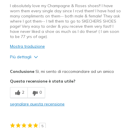
I absolutely love my Champagne & Roses shoes!! I have
worn them every single day since I rcvd them! I have had so
many compliments on them-- both male & female! They ask
where I got them-- I tell them to go to SKECHERS SHOES
page! Very easy to order & you receive them very fast! I
have never liked a shoe as much as I do these! ( I am soon
to be 77 yrs of age).
Mostra traduzione
Più dettagli
Pregi
Conclusione
Sì, mi sento di raccomandare ad un amico
Attractive Design
Questa recensione è stata utile?
Breathe Well
2
0
Comfortable
segnalare questa recensione
Durable
Stylish
5